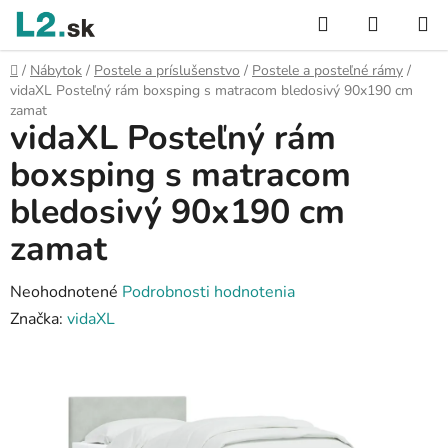
Prejsť
Hľadať
NÁKUP
na
KOŠÍK
obsah
Domov
/
Nábytok
/
Postele a príslušenstvo
/
Postele a posteľné rámy
/
vidaXL Posteľný rám boxsping s matracom bledosivý 90x190 cm
zamat
vidaXL Posteľný rám
boxsping s matracom
bledosivý 90x190 cm
zamat
Priemerné
Neohodnotené
Podrobnosti hodnotenia
hodnotenie
Značka:
vidaXL
produktu
je
0,0
z