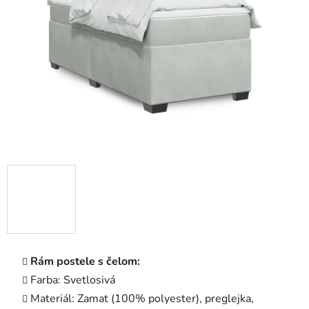
5
hviezdičiek.
Rám postele s čelom:
Farba: Svetlosivá
Materiál: Zamat (100% polyester), preglejka,