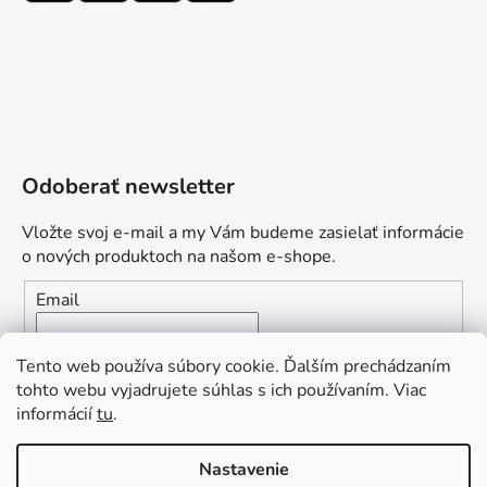
Odoberať newsletter
Vložte svoj e-mail a my Vám budeme zasielať informácie
o nových produktoch na našom e-shope.
Email
Vložením e-mailu súhlasíte s
podmienkami ochrany
Tento web používa súbory cookie. Ďalším prechádzaním
osobných údajov
tohto webu vyjadrujete súhlas s ich používaním. Viac
informácií
tu
.
PRIHLÁSIŤ SA
„Odpovedám okamžite. S čím vám
Nastavenie
môžem pomôcť?“