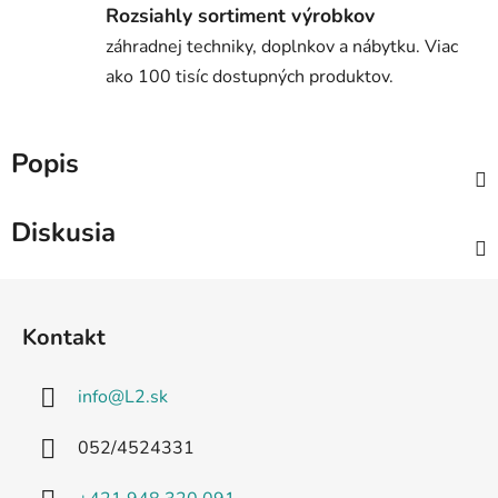
Rozsiahly sortiment výrobkov
záhradnej techniky, doplnkov a nábytku. Viac
ako 100 tisíc dostupných produktov.
Popis
Diskusia
Z
á
Kontakt
p
ä
info
@
L2.sk
t
i
052/4524331
e