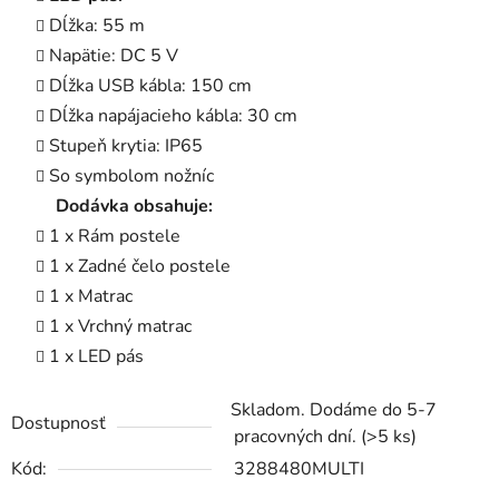
Dĺžka: 55 m
Napätie: DC 5 V
Dĺžka USB kábla: 150 cm
Dĺžka napájacieho kábla: 30 cm
Stupeň krytia: IP65
So symbolom nožníc
Dodávka obsahuje:
1 x Rám postele
1 x Zadné čelo postele
1 x Matrac
1 x Vrchný matrac
1 x LED pás
Skladom. Dodáme do 5-7
Dostupnosť
pracovných dní.
(>5 ks)
Kód:
3288480MULTI