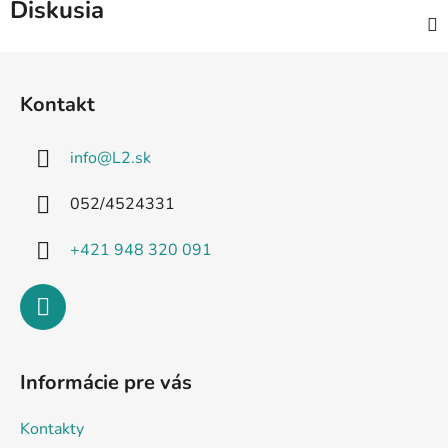
Diskusia
Z
á
Kontakt
p
ä
info
@
L2.sk
t
i
052/4524331
e
+421 948 320 091
Informácie pre vás
Kontakty