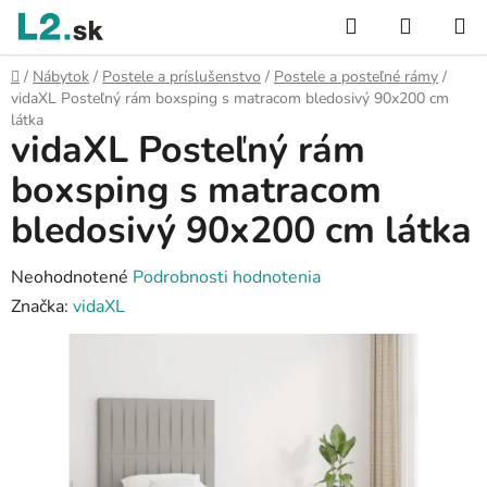
Prejsť
Hľadať
NÁKUP
na
KOŠÍK
obsah
Domov
/
Nábytok
/
Postele a príslušenstvo
/
Postele a posteľné rámy
/
vidaXL Posteľný rám boxsping s matracom bledosivý 90x200 cm
látka
vidaXL Posteľný rám
boxsping s matracom
bledosivý 90x200 cm látka
Priemerné
Neohodnotené
Podrobnosti hodnotenia
hodnotenie
Značka:
vidaXL
produktu
je
0,0
z
5
hviezdičiek.