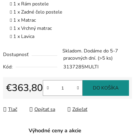
1 x Rám postele
1 x Zadné čelo postele
1 x Matrac
1 x Vrchný matrac
1 x Lavica
Skladom. Dodáme do 5-7
Dostupnosť
pracovných dní.
(>5 ks)
Kód:
3137285MULTI
€363,80
DO KOŠÍKA
Jednotková cena:
Tlač
Opýtať sa
Zdieľať
Výhodné ceny a akcie