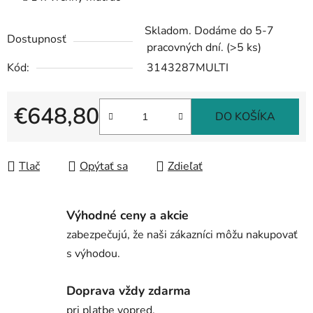
Skladom. Dodáme do 5-7
Dostupnosť
pracovných dní.
(>5 ks)
Kód:
3143287MULTI
€648,80
DO KOŠÍKA
Jednotková cena:
Tlač
Opýtať sa
Zdieľať
Výhodné ceny a akcie
zabezpečujú, že naši zákazníci môžu nakupovať
s výhodou.
Doprava vždy zdarma
pri platbe vopred.