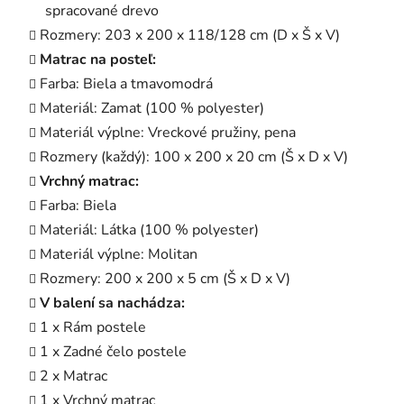
spracované drevo
Rozmery: 203 x 200 x 118/128 cm (D x Š x V)
Matrac na posteľ:
Farba: Biela a tmavomodrá
Materiál: Zamat (100 % polyester)
Materiál výplne: Vreckové pružiny, pena
Rozmery (každý): 100 x 200 x 20 cm (Š x D x V)
Vrchný matrac:
Farba: Biela
Materiál: Látka (100 % polyester)
Materiál výplne: Molitan
Rozmery: 200 x 200 x 5 cm (Š x D x V)
V balení sa nachádza:
1 x Rám postele
1 x Zadné čelo postele
2 x Matrac
1 x Vrchný matrac