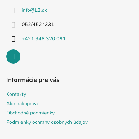
ä
info
@
L2.sk
t
i
052/4524331
e
+421 948 320 091
Informácie pre vás
Kontakty
Ako nakupovať
Obchodné podmienky
Podmienky ochrany osobných údajov