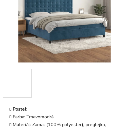
5
hviezdičiek.
Posteľ:
Farba: Tmavomodrá
Materiál: Zamat (100% polyester), preglejka,