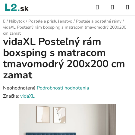
Prejsť
Hľadať
NÁKUP
na
KOŠÍK
obsah
Domov
/
Nábytok
/
Postele a príslušenstvo
/
Postele a posteľné rámy
/
vidaXL Posteľný rám boxsping s matracom tmavomodrý 200x200
cm zamat
vidaXL Posteľný rám
boxsping s matracom
tmavomodrý 200x200 cm
zamat
Priemerné
Neohodnotené
Podrobnosti hodnotenia
hodnotenie
Značka:
vidaXL
produktu
je
0,0
z