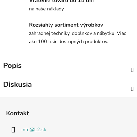
Vrátenie tovaru do 14 dní
na naše náklady
Rozsiahly sortiment výrobkov
záhradnej techniky, doplnkov a nábytku. Viac
ako 100 tisíc dostupných produktov.
Popis
Diskusia
Z
á
Kontakt
p
ä
info
@
L2.sk
t