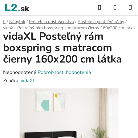
Prejsť
Hľadať
NÁKUP
na
KOŠÍK
obsah
Domov
/
Nábytok
/
Postele a príslušenstvo
/
Postele a posteľné rámy
/
vidaXL Posteľný rám boxspring s matracom čierny 160x200 cm látka
vidaXL Posteľný rám
boxspring s matracom
čierny 160x200 cm látka
Priemerné
Neohodnotené
Podrobnosti hodnotenia
hodnotenie
Značka:
vidaXL
produktu
je
0,0
z
5
hviezdičiek.