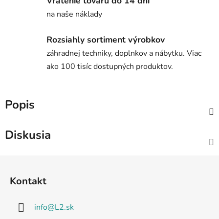
Vrátenie tovaru do 14 dní
na naše náklady
Rozsiahly sortiment výrobkov
záhradnej techniky, doplnkov a nábytku. Viac
ako 100 tisíc dostupných produktov.
Popis
Diskusia
Z
á
Kontakt
p
ä
info
@
L2.sk
t