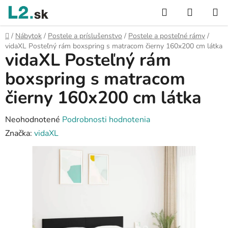
Prejsť
Hľadať
NÁKUP
na
KOŠÍK
obsah
Domov
/
Nábytok
/
Postele a príslušenstvo
/
Postele a posteľné rámy
/
vidaXL Posteľný rám boxspring s matracom čierny 160x200 cm látka
vidaXL Posteľný rám
boxspring s matracom
čierny 160x200 cm látka
Priemerné
Neohodnotené
Podrobnosti hodnotenia
hodnotenie
Značka:
vidaXL
produktu
je
0,0
z
5
hviezdičiek.