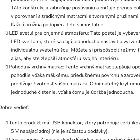
Táto konštrukcia zabraňuje posúvaniu a znižuje prenos p
v porovnaní s tradičnými matracmi s tvorenými pružinami.
Každá pružina podopiera telo samostatne.
LED svetlá pre príjemnú atmosféru: Táto posteľ je vybave
LED svetlami, ktoré sa dajú jednoducho nastaviť a vytvoriť
individuálnu svetelnú šou. Môžete si prispôsobiť režimy, 
a jas, aby ste zlepšili atmosféru svojho interiéru.
Pohodlný vrchný matrac: Tento vrchný matrac zlepšuje opo
pohodlie vďaka mäkkému, priedušnému povrchu a zárove
predlžuje životnosť vášho matraca. Odnímateľný kryt um
jednoduché čistenie, vďaka čomu je údržba jednoduchá.
Dobre vedieť:
Tento produkt má USB konektor, ktorý potrebuje certifiko
5 V napájací zdroj (nie je súčasťou dodávky).
Upozornenie: Z hygienických dôvodov nie je možné výrobo