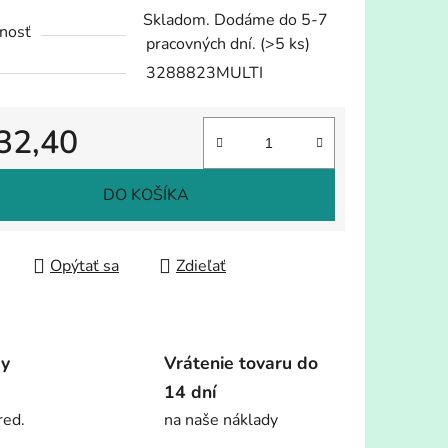
Skladom. Dodáme do 5-7
nosť
pracovných dní.
(>5 ks)
3288823MULTI
32,40
tková cena:
DO KOŠÍKA
Opýtať sa
Zdieľať
dy
Vrátenie tovaru do
14 dní
red.
na naše náklady