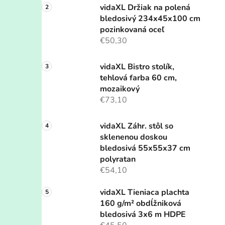
vidaXL Držiak na polená
bledosivý 234x45x100 cm
pozinkovaná oceľ
€50,30
vidaXL Bistro stolík,
tehlová farba 60 cm,
mozaikový
€73,10
vidaXL Záhr. stôl so
sklenenou doskou
bledosivá 55x55x37 cm
polyratan
€54,10
vidaXL Tieniaca plachta
160 g/m² obdĺžniková
bledosivá 3x6 m HDPE