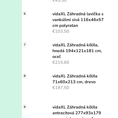
€45,50
vidaXL Záhradná lavička s
vankúšmi sivá 116x46x57
cm polyratan
€103,50
vidaXL Záhradná kôlňa,
hnedá 194x121x181 cm,
oceľ
€215,60
vidaXL Záhradná kôlňa
71x60x213 cm, drevo
€197,50
vidaXL Záhradná kôlňa
antracitová 277x93x179