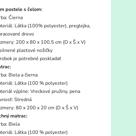
tu
m postele s čelom:
rba: Čierna
teriál: Látka (100% polyester), preglejka,
pracované drevo
zmery: 200 x 80 x 100,5 cm (D x Š x V)
iek.
silnené plastové nožičky
robok je potrebné poskladať
trac:
rba: Biela a čierna
teriál: Látka (100 % polyester)
teriál výplne: Vreckové pružiny, pena
vnosť: Stredná
zmery: 80 x 200 x 20 cm (D x Š x V)
chný matrac:
rba: Biela
teriál: Látka (100 % polyester)