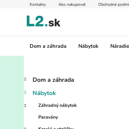
Prejsť
Kontakty
Ako nakupovať
Obchodné podmi
na
obsah
Dom a záhrada
Nábytok
Náradi
B
K
Preskočiť
Dom a záhrada
a
kategórie
o
t
č
Nábytok
e
n
g
ý
Záhradný nábytok
ó
p
r
Paravány
i
a
e