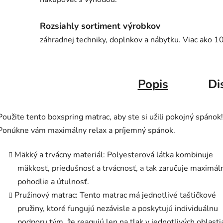
Rozsiahly sortiment výrobkov
záhradnej techniky, doplnkov a nábytku. Viac ako 1
Popis
Di
Použite tento boxspring matrac, aby ste si užili pokojný spánok!
Ponúkne vám maximálny relax a príjemný spánok.
Mäkký a trvácny materiál: Polyesterová látka kombinuje
mäkkosť, priedušnosť a trvácnosť, a tak zaručuje maximál
pohodlie a útulnosť.
Pružinový matrac: Tento matrac má jednotlivé taštičkové
pružiny, ktoré fungujú nezávisle a poskytujú individuálnu
podporu tým, že reagujú len na tlak v jednotlivých oblasti