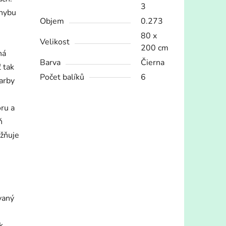
3
ohybu
Objem
0.273
80 x
Velikost
200 cm
ná
Barva
Čierna
 tak
Počet balíků
6
farby
ru a
ň
ožňuje
vaný
k