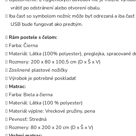
vrátiť po odstránení alebo otvorení obalu.
Iba časť so symbolom nožníc môže byť odrezaná a iba časť 
USB bude fungovať ako predtým.
Rám postele s čelom:
Farba: Čierna
Materiál: Látka (100% polyester), preglejka, spracované d
Rozmery: 200 x 80 x 100,5 cm (D x Š x V)
Zosilnené plastové nožičky
Výrobok je potrebné poskladať
Matrac:
Farba: Biela a čierna
Materiál: Látka (100 % polyester)
Materiál výplne: Vreckové pružiny, pena
Pevnosť: Stredná
Rozmery: 80 x 200 x 20 cm (D x Š x V)
Vrchný matrac: