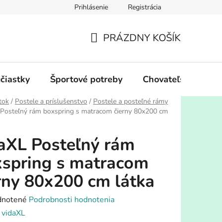
Prihlásenie
Registrácia
PRÁZDNY KOŠÍK
NÁKUPNÝ
KOŠÍK
účiastky
Športové potreby
Chovateľské potre
tok
/
Postele a príslušenstvo
/
Postele a posteľné rámy
 Posteľný rám boxspring s matracom čierny 80x200 cm
aXL Posteľný rám
spring s matracom
rny 80x200 cm látka
rné
notené
Podrobnosti hodnotenia
enie
:
vidaXL