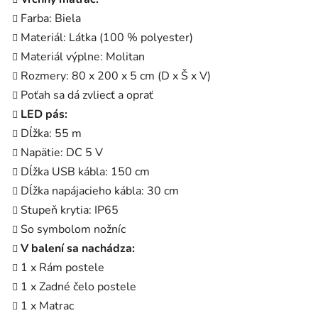
Farba: Biela
Materiál: Látka (100 % polyester)
Materiál výplne: Molitan
Rozmery: 80 x 200 x 5 cm (D x Š x V)
Poťah sa dá zvliecť a oprať
LED pás:
Dĺžka: 55 m
Napätie: DC 5 V
Dĺžka USB kábla: 150 cm
Dĺžka napájacieho kábla: 30 cm
Stupeň krytia: IP65
So symbolom nožníc
V balení sa nachádza:
1 x Rám postele
1 x Zadné čelo postele
1 x Matrac