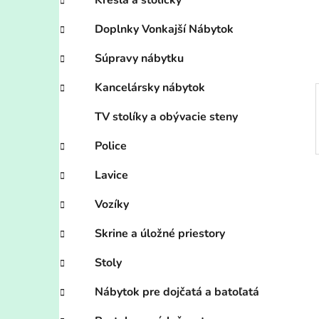
n
Kreslá a stoličky
e
Doplnky Vonkajší Nábytok
l
Súpravy nábytku
Kancelársky nábytok
TV stolíky a obývacie steny
Police
Lavice
Vozíky
Skrine a úložné priestory
Stoly
Nábytok pre dojčatá a batoľatá