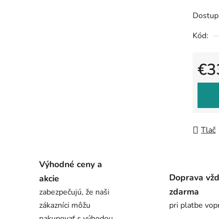
Dostup
Kód:
€3
Jedno
Tlač
Výhodné ceny a
Doprava vž
akcie
zdarma
zabezpečujú, že naši
zákazníci môžu
pri platbe vop
nakupovať s výhodou.