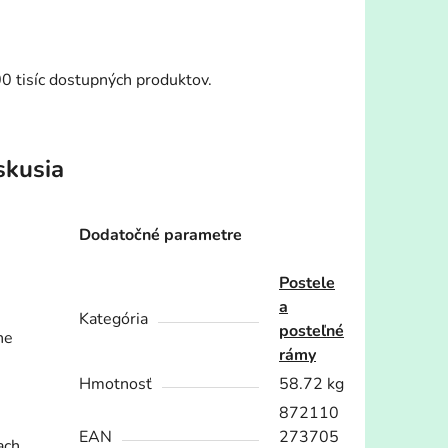
00 tisíc dostupných produktov.
skusia
Dodatočné parametre
Postele
a
Kategória
posteľné
ne
rámy
Hmotnosť
58.72 kg
872110
EAN
273705
ach.