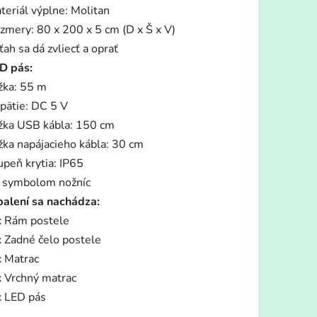
teriál výplne: Molitan
zmery: 80 x 200 x 5 cm (D x Š x V)
ťah sa dá zvliecť a oprať
D pás:
žka: 55 m
pätie: DC 5 V
žka USB kábla: 150 cm
žka napájacieho kábla: 30 cm
upeň krytia: IP65
 symbolom nožníc
balení sa nachádza:
x Rám postele
x Zadné čelo postele
x Matrac
x Vrchný matrac
x LED pás