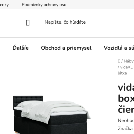
enky
Podmienky ochrany osobných údajov
e
Ďalšíe
Obchod a priemysel
Vozidlá a s
Domov
/
Náby
/
vidaXL
látka
vid
box
čie
Prieme
Neohod
hodnot
Značka