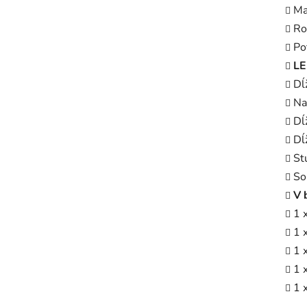
Ma
Ro
Po
LE
Dĺ
Na
Dĺ
Dĺ
St
So
V 
1 
1 
1 
1 
1 