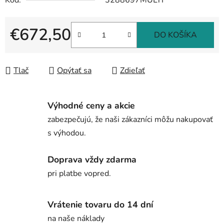
Kód:
3288697MULTI
€672,50
DO KOŠÍKA
Jednotková cena:
Tlač
Opýtať sa
Zdieľať
Výhodné ceny a akcie
zabezpečujú, že naši zákazníci môžu nakupovať
s výhodou.
Doprava vždy zdarma
pri platbe vopred.
Vrátenie tovaru do 14 dní
na naše náklady