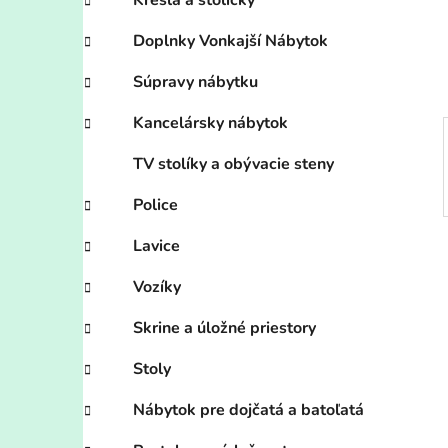
n
Kreslá a stoličky
e
Doplnky Vonkajší Nábytok
l
Súpravy nábytku
Kancelársky nábytok
TV stolíky a obývacie steny
Police
Lavice
Vozíky
Skrine a úložné priestory
Stoly
Nábytok pre dojčatá a batoľatá