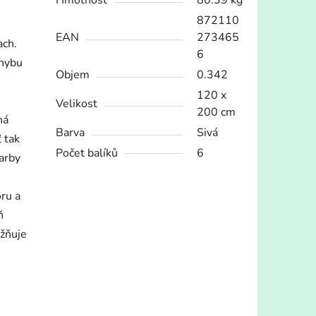
Hmotnosť
80.39 kg
872110
EAN
273465
ach.
6
ohybu
Objem
0.342
120 x
Velikost
200 cm
ná
Barva
Sivá
 tak
Počet balíků
6
farby
ru a
ň
ožňuje