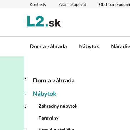
Prejsť
Kontakty
Ako nakupovať
Obchodné podmi
na
obsah
Dom a záhrada
Nábytok
Náradi
B
K
Preskočiť
Dom a záhrada
a
kategórie
o
t
č
Nábytok
e
n
g
ý
Záhradný nábytok
ó
p
r
Paravány
i
a
e