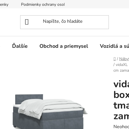
enky
Podmienky ochrany osobných údajov
e
Ďalšíe
Obchod a priemysel
Vozidlá a s
Domov
/
Náby
/
vidaXL
cm zama
vid
box
tm
za
Prieme
Neohod