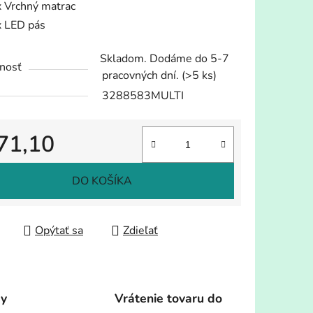
x Vrchný matrac
x LED pás
Skladom. Dodáme do 5-7
nosť
pracovných dní.
(>5 ks)
3288583MULTI
71,10
tková cena:
DO KOŠÍKA
Opýtať sa
Zdieľať
dy
Vrátenie tovaru do