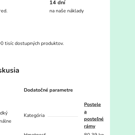
14 dní
red.
na naše náklady
00 tisíc dostupných produktov.
skusia
Dodatočné parametre
Postele
a
adký
Kategória
posteľné
imálne
rámy