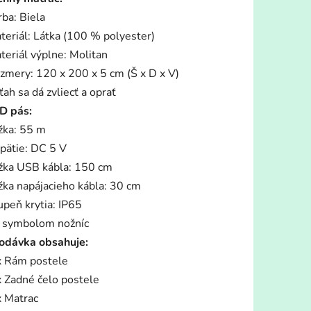
rba: Biela
teriál: Látka (100 % polyester)
teriál výplne: Molitan
zmery: 120 x 200 x 5 cm (Š x D x V)
ťah sa dá zvliecť a oprať
D pás:
žka: 55 m
pätie: DC 5 V
žka USB kábla: 150 cm
žka napájacieho kábla: 30 cm
upeň krytia: IP65
 symbolom nožníc
odávka obsahuje:
x Rám postele
x Zadné čelo postele
x Matrac