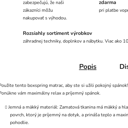
zdarma
zabezpečujú, že naši
zákazníci môžu
pri platbe vop
nakupovať s výhodou.
Rozsiahly sortiment výrobkov
záhradnej techniky, doplnkov a nábytku. Viac ako 1
Popis
Di
Použite tento boxspring matrac, aby ste si užili pokojný spánok!
Ponúkne vám maximálny relax a príjemný spánok.
Jemná a mäkký materiál: Zamatová tkanina má mäkký a hl
povrch, ktorý je príjemný na dotyk, a prináša teplo a max
pohodlie.