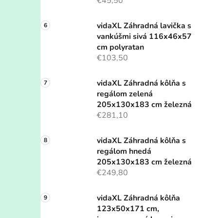
€45,50
vidaXL Záhradná lavička s
vankúšmi sivá 116x46x57
cm polyratan
€103,50
vidaXL Záhradná kôlňa s
regálom zelená
205x130x183 cm železná
€281,10
vidaXL Záhradná kôlňa s
regálom hnedá
205x130x183 cm železná
€249,80
vidaXL Záhradná kôlňa
123x50x171 cm,