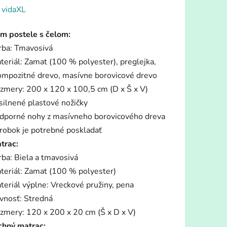
enie
:
vidaXL
tu
m postele s čelom:
rba: Tmavosivá
teriál: Zamat (100 % polyester), preglejka,
ompozitné drevo, masívne borovicové drevo
zmery: 200 x 120 x 100,5 cm (D x Š x V)
iek.
silnené plastové nožičky
dporné nohy z masívneho borovicového dreva
robok je potrebné poskladať
trac:
rba: Biela a tmavosivá
teriál: Zamat (100 % polyester)
teriál výplne: Vreckové pružiny, pena
vnosť: Stredná
zmery: 120 x 200 x 20 cm (Š x D x V)
chný matrac: