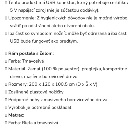
Tento produkt má USB konektor, ktorý potrebuje certifiko
5 V napájací zdroj (nie je súčasťou dodávky).
Upozornenie: Z hygienických dôvodov nie je možné výrobo
vrátiť po odstránení alebo otvorení obalu.
Iba časť so symbolom nožníc môže byť odrezaná a iba časť 
USB bude fungovať ako predtým.
Rám postele s čelom:
Farba: Tmavosivá
Materiál: Zamat (100 % polyester), preglejka, kompozitné
drevo, masívne borovicové drevo
Rozmery: 200 x 120 x 100,5 cm (D x Š x V)
Zosilnené plastové nožičky
Podporné nohy z masívneho borovicového dreva
Výrobok je potrebné poskladať
Matrac:
Farba: Biela a tmavosivá