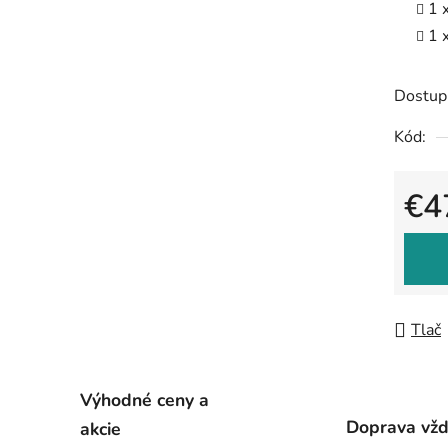
1 
1 
Dostup
Kód:
€4
Jedno
Tlač
Výhodné ceny a
Doprava vž
akcie