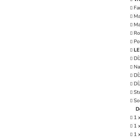
Fa
Ma
Ma
Ro
Po
LE
Dĺ
Na
Dĺ
Dĺ
St
So
D
1 
1 
1 