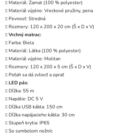
Materiál: Zamat (100 % polyester)
Materiál výplne: Vreckové pružiny, pena
Pevnosť: Stredná
Rozmery: 120 x 200 x 20 cm (Š x D x V)
Vrchný matrac:
Farba: Biela
Materiál: Látka (100 % polyester)
Materiál výplne: Molitan
Rozmery: 120 x 200 x 5 cm (Š x D x V)
Poťah sa dá zvliecť a oprať
LED pás:
Dĺžka: 55 m
Napätie: DC 5 V
Dĺžka USB kábla: 150 cm
Dĺžka napájacieho kábla: 30 cm
Stupeň krytia: IP65
So symbolom nožníc