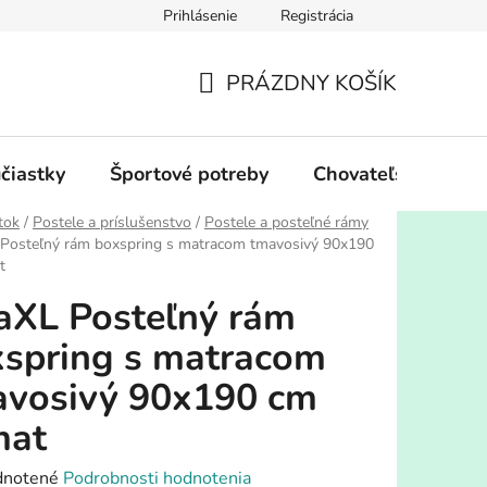
Prihlásenie
Registrácia
PRÁZDNY KOŠÍK
NÁKUPNÝ
KOŠÍK
účiastky
Športové potreby
Chovateľské potre
tok
/
Postele a príslušenstvo
/
Postele a posteľné rámy
 Posteľný rám boxspring s matracom tmavosivý 90x190
t
aXL Posteľný rám
spring s matracom
avosivý 90x190 cm
mat
rné
notené
Podrobnosti hodnotenia