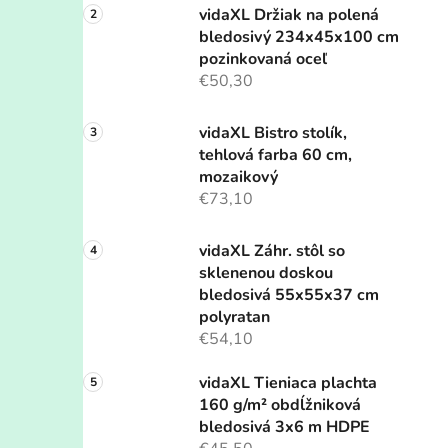
vidaXL Držiak na polená
bledosivý 234x45x100 cm
pozinkovaná oceľ
€50,30
vidaXL Bistro stolík,
tehlová farba 60 cm,
mozaikový
€73,10
vidaXL Záhr. stôl so
sklenenou doskou
bledosivá 55x55x37 cm
polyratan
€54,10
vidaXL Tieniaca plachta
160 g/m² obdĺžniková
bledosivá 3x6 m HDPE