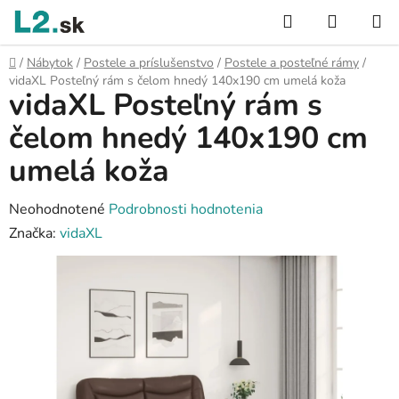
Prejsť
Hľadať
NÁKUP
na
KOŠÍK
obsah
Domov
/
Nábytok
/
Postele a príslušenstvo
/
Postele a posteľné rámy
/
vidaXL Posteľný rám s čelom hnedý 140x190 cm umelá koža
vidaXL Posteľný rám s
čelom hnedý 140x190 cm
umelá koža
Priemerné
Neohodnotené
Podrobnosti hodnotenia
hodnotenie
Značka:
vidaXL
produktu
je
0,0
z
5
hviezdičiek.