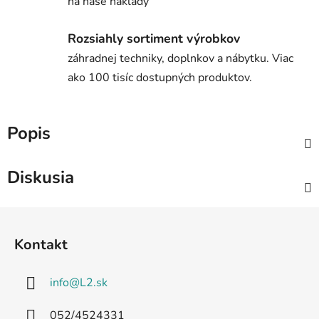
na naše náklady
Rozsiahly sortiment výrobkov
záhradnej techniky, doplnkov a nábytku. Viac
ako 100 tisíc dostupných produktov.
Popis
Diskusia
Z
á
Kontakt
p
ä
info
@
L2.sk
t
i
052/4524331