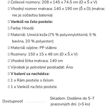
Celkové rozmery: 208 x 145 x 74,5 cm (D x Š x V)
Vhodný rozmer matraca: 140 x 190 cm (Š x D) (matrac
nie je súčasťou balenia)
Vankúš na čelo postele:
Farba: Hnedá
Materiál: Umelá koža (75 % polyvinylchlorid, 5 %
bavlna, 20 % polyester)
Materiál výplne: PP vlákno
Rozmery: 150 x 15 x 48 cm (D x Š x V)
Vhodná šírka matraca: 140 cm
Výrobok je potrebné poskladať: Áno
V balení sa nachádza:
1 x Rám postele s čelom
1 x Vankúš na čelo postele
Skladom. Dodáme do 5-7
Dostupnosť
pracovných dní.
(>5 ks)