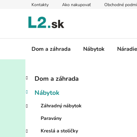
Prejsť
Kontakty
Ako nakupovať
Obchodné podmi
na
obsah
Dom a záhrada
Nábytok
Náradi
B
K
Preskočiť
Dom a záhrada
a
kategórie
o
t
č
Nábytok
e
n
g
ý
Záhradný nábytok
ó
p
r
Paravány
i
a
e
n
Kreslá a stoličky