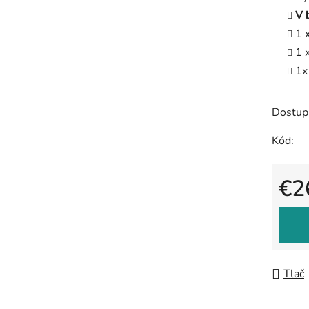
V 
1 
1 
1x
Dostup
Kód:
€2
Jedno
Tlač