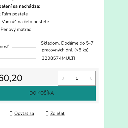
balení sa nachádza:
x Rám postele
x Vankúš na čelo postele
 Penový matrac
Skladom. Dodáme do 5-7
nosť
pracovných dní.
(>5 ks)
3208574MULTI
60,20
tková cena:
DO KOŠÍKA
Opýtať sa
Zdieľať