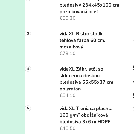
bledosivý 234x45x100 cm
pozinkovaná oceľ
€50,30
vidaXL Bistro stolík,
tehlová farba 60 cm,
mozaikový
€73,10
vidaXL Záhr. stôl so
sklenenou doskou
bledosivá 55x55x37 cm
polyratan
€54,10
vidaXL Tieniaca plachta
160 g/m² obdĺžniková
bledosivá 3x6 m HDPE
€45,50