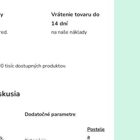
dy
Vrátenie tovaru do
14 dní
red.
na naše náklady
00 tisíc dostupných produktov.
skusia
Dodatočné parametre
Postele
a
k.