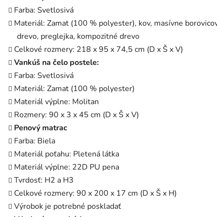
Farba: Svetlosivá
Materiál: Zamat (100 % polyester), kov, masívne borovico
drevo, preglejka, kompozitné drevo
Celkové rozmery: 218 x 95 x 74,5 cm (D x Š x V)
Vankúš na čelo postele:
Farba: Svetlosivá
Materiál: Zamat (100 % polyester)
Materiál výplne: Molitan
Rozmery: 90 x 3 x 45 cm (D x Š x V)
Penový matrac
Farba: Biela
Materiál poťahu: Pletená látka
Materiál výplne: 22D PU pena
Tvrdosť: H2 a H3
Celkové rozmery: 90 x 200 x 17 cm (D x Š x H)
Výrobok je potrebné poskladať