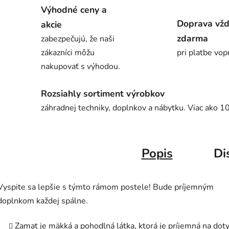
Výhodné ceny a
Doprava vž
akcie
zdarma
zabezpečujú, že naši
zákazníci môžu
pri platbe vop
nakupovať s výhodou.
Rozsiahly sortiment výrobkov
záhradnej techniky, doplnkov a nábytku. Viac ako 1
Popis
Di
Vyspite sa lepšie s týmto rámom postele! Bude príjemným
doplnkom každej spálne.
Zamat je mäkká a pohodlná látka, ktorá je príjemná na doty