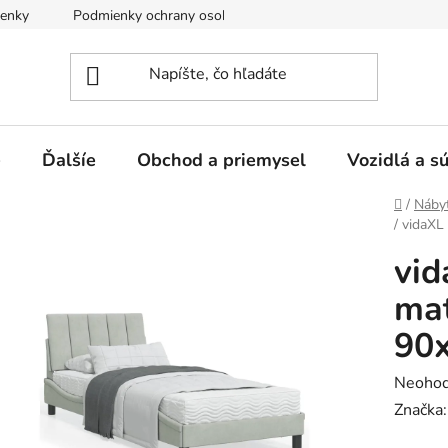
enky
Podmienky ochrany osobných údajov
e
Ďalšíe
Obchod a priemysel
Vozidlá a s
Domov
/
Náby
/
vidaXL
vid
mat
90
Prieme
Neohod
hodnot
Značka
produk