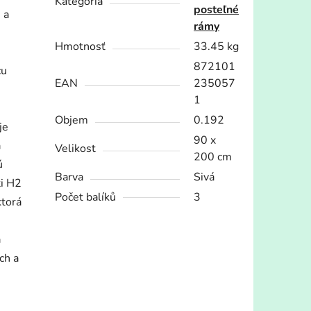
Kategória
posteľné
 a
rámy
Hmotnosť
33.45 kg
872101
cu
EAN
235057
1
Objem
0.192
je
90 x
a
Velikost
200 cm
ú
Barva
Sivá
ti H2
Počet balíků
3
ktorá
a
ch a