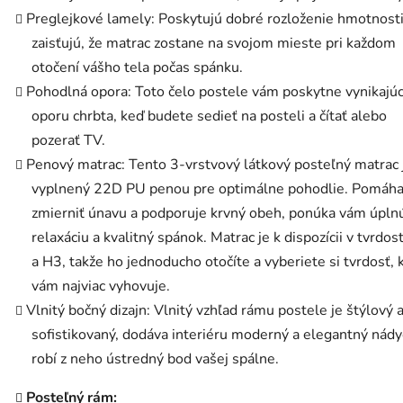
Preglejkové lamely: Poskytujú dobré rozloženie hmotnosti
zaisťujú, že matrac zostane na svojom mieste pri každom
otočení vášho tela počas spánku.
Pohodlná opora: Toto čelo postele vám poskytne vynikajú
oporu chrbta, keď budete sedieť na posteli a čítať alebo
pozerať TV.
Penový matrac: Tento 3-vrstvový látkový posteľný matrac 
vyplnený 22D PU penou pre optimálne pohodlie. Pomáh
zmierniť únavu a podporuje krvný obeh, ponúka vám úpln
relaxáciu a kvalitný spánok. Matrac je k dispozícii v tvrdos
a H3, takže ho jednoducho otočíte a vyberiete si tvrdosť, 
vám najviac vyhovuje.
Vlnitý bočný dizajn: Vlnitý vzhľad rámu postele je štýlový 
sofistikovaný, dodáva interiéru moderný a elegantný nády
robí z neho ústredný bod vašej spálne.
Posteľný rám: