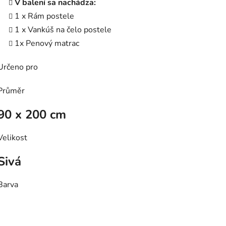
V balení sa nachádza:
1 x Rám postele
1 x Vankúš na čelo postele
1x Penový matrac
Určeno pro
Průměr
90 x 200 cm
Velikost
Sivá
Barva