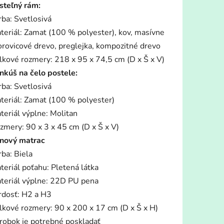
steľný rám:
rba: Svetlosivá
teriál: Zamat (100 % polyester), kov, masívne
orovicové drevo, preglejka, kompozitné drevo
lkové rozmery: 218 x 95 x 74,5 cm (D x Š x V)
iek.
nkúš na čelo postele:
rba: Svetlosivá
teriál: Zamat (100 % polyester)
teriál výplne: Molitan
zmery: 90 x 3 x 45 cm (D x Š x V)
nový matrac
rba: Biela
teriál poťahu: Pletená látka
teriál výplne: 22D PU pena
rdosť: H2 a H3
lkové rozmery: 90 x 200 x 17 cm (D x Š x H)
robok je potrebné poskladať