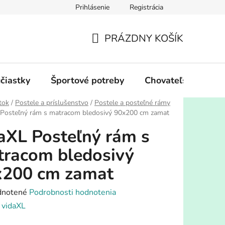
Prihlásenie
Registrácia
PRÁZDNY KOŠÍK
NÁKUPNÝ
KOŠÍK
účiastky
Športové potreby
Chovateľské potre
tok
/
Postele a príslušenstvo
/
Postele a posteľné rámy
 Posteľný rám s matracom bledosivý 90x200 cm zamat
aXL Posteľný rám s
racom bledosivý
x200 cm zamat
rné
notené
Podrobnosti hodnotenia
enie
:
vidaXL
tu