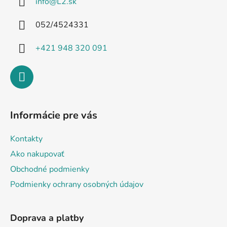
info
@
L2.sk
t
i
052/4524331
e
+421 948 320 091
Informácie pre vás
Kontakty
Ako nakupovať
Obchodné podmienky
Podmienky ochrany osobných údajov
Doprava a platby