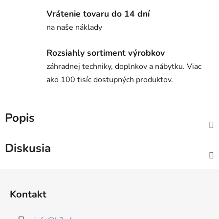
Vrátenie tovaru do 14 dní
na naše náklady
Rozsiahly sortiment výrobkov
záhradnej techniky, doplnkov a nábytku. Viac
ako 100 tisíc dostupných produktov.
Popis
Diskusia
Z
á
Kontakt
p
ä