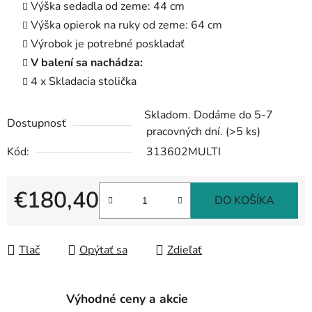
Výška sedadla od zeme: 44 cm
Výška opierok na ruky od zeme: 64 cm
Výrobok je potrebné poskladať
V balení sa nachádza:
4 x Skladacia stolička
Skladom. Dodáme do 5-7
Dostupnosť
pracovných dní.
(>5 ks)
Kód:
313602MULTI
€180,40
DO KOŠÍKA
Jednotková cena:
Tlač
Opýtať sa
Zdieľať
Výhodné ceny a akcie