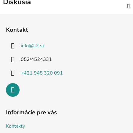
Diskusia
Z
á
Kontakt
p
ä
info
@
L2.sk
t
i
052/4524331
e
+421 948 320 091
Informácie pre vás
Kontakty