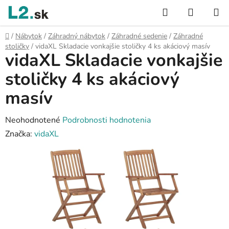
Prejsť
Hľadať
NÁKUP
na
KOŠÍK
obsah
Domov
/
Nábytok
/
Záhradný nábytok
/
Záhradné sedenie
/
Záhradné
stoličky
/
vidaXL Skladacie vonkajšie stoličky 4 ks akáciový masív
vidaXL Skladacie vonkajšie
stoličky 4 ks akáciový
masív
Priemerné
Neohodnotené
Podrobnosti hodnotenia
hodnotenie
Značka:
vidaXL
produktu
je
0,0
z
5
hviezdičiek.