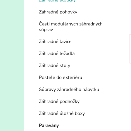
n
Záhradné stoličky
e
Záhradné pohovky
l
Časti modulárnych záhradných
súprav
Záhradné lavice
Záhradné ležadlá
Záhradné stoly
Postele do exteriéru
Súpravy záhradného nábytku
Záhradné podnožky
Záhradné úložné boxy
Paravány