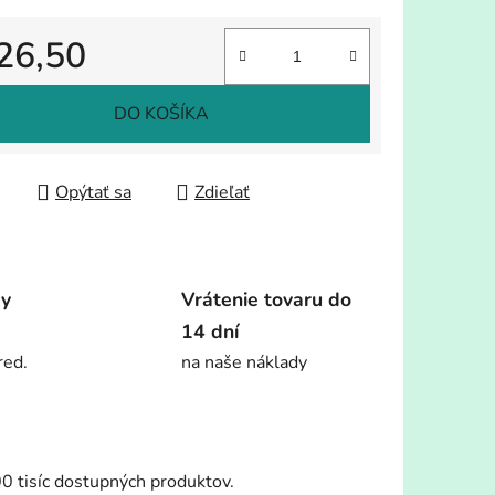
26,50
tková cena:
DO KOŠÍKA
Opýtať sa
Zdieľať
dy
Vrátenie tovaru do
14 dní
red.
na naše náklady
00 tisíc dostupných produktov.