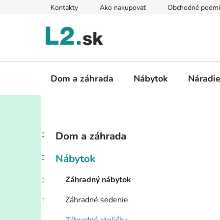
Prejsť
Kontakty
Ako nakupovať
Obchodné podmi
na
obsah
Dom a záhrada
Nábytok
Náradi
B
K
Preskočiť
Dom a záhrada
a
kategórie
o
t
č
Nábytok
e
n
g
ý
Záhradný nábytok
ó
p
r
Záhradné sedenie
i
a
e