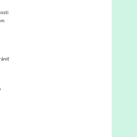
osti
šom
rániť
%