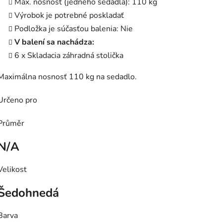
Max. nosnosť (jedného sedadla): 110 kg
Výrobok je potrebné poskladať
Podložka je súčasťou balenia: Nie
V balení sa nachádza:
6 x Skladacia záhradná stolička
Maximálna nosnosť 110 kg na sedadlo.
Určeno pro
Průměr
N/A
Velikost
Šedohnedá
Barva