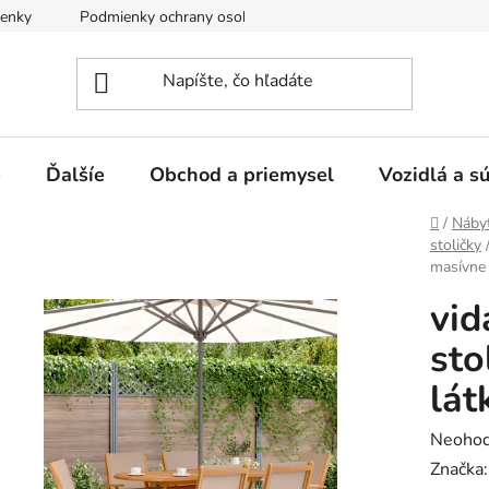
enky
Podmienky ochrany osobných údajov
e
Ďalšíe
Obchod a priemysel
Vozidlá a s
Domov
/
Náby
stoličky
masívne
vid
sto
lát
Prieme
Neohod
hodnot
Značka