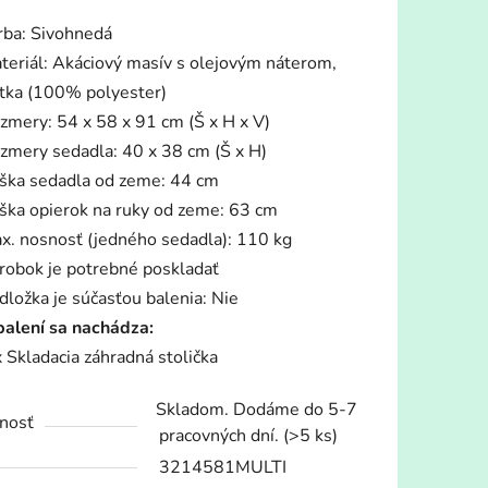
tu
rba: Sivohnedá
teriál: Akáciový masív s olejovým náterom,
átka (100% polyester)
zmery: 54 x 58 x 91 cm (Š x H x V)
zmery sedadla: 40 x 38 cm (Š x H)
iek.
ška sedadla od zeme: 44 cm
ška opierok na ruky od zeme: 63 cm
x. nosnosť (jedného sedadla): 110 kg
robok je potrebné poskladať
dložka je súčasťou balenia: Nie
balení sa nachádza:
x Skladacia záhradná stolička
Skladom. Dodáme do 5-7
nosť
pracovných dní.
(>5 ks)
3214581MULTI