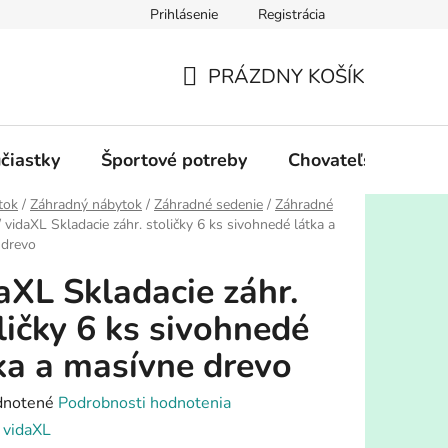
Prihlásenie
Registrácia
PRÁZDNY KOŠÍK
NÁKUPNÝ
KOŠÍK
účiastky
Športové potreby
Chovateľské potre
tok
/
Záhradný nábytok
/
Záhradné sedenie
/
Záhradné
/
vidaXL Skladacie záhr. stoličky 6 ks sivohnedé látka a
 drevo
aXL Skladacie záhr.
ličky 6 ks sivohnedé
ka a masívne drevo
rné
notené
Podrobnosti hodnotenia
enie
:
vidaXL