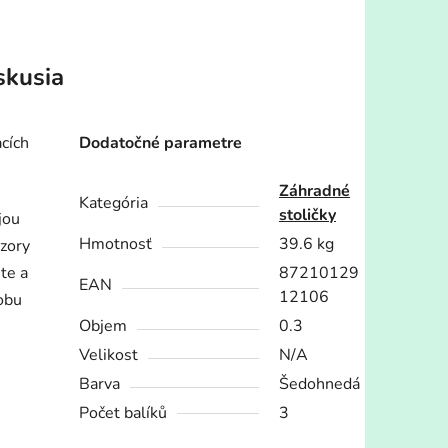
skusia
acích
Dodatočné parametre
Záhradné
Kategória
stoličky
jou
Hmotnosť
39.6 kg
vzory
ite a
87210129
EAN
12106
obu
Objem
0.3
Velikost
N/A
Barva
Šedohnedá
Počet balíků
3