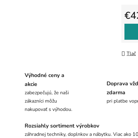
€4
Jedno
Tlač
Výhodné ceny a
Doprava vž
akcie
zdarma
zabezpečujú, že naši
zákazníci môžu
pri platbe vop
nakupovať s výhodou.
Rozsiahly sortiment výrobkov
záhradnej techniky, doplnkov a nábytku. Viac ako 1