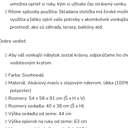
umožnia oprieť si ruky, kým si užívate čas strávený vonku.
Rôzne spôsoby použitia: Skladacia stolička má široké možn
využitia a ľahko splní vaše potreby v akomkoľvek vonkaj
prostredí, ako sú záhrady, terasy, balkóny atď.
Dobre vedieť:
Aby váš vonkajší nábytok zostal krásny, odporúčame ho ch
vodotesným krytom.
Farba: Sivohnedá
Materiál: Akáciový masív s olejovým náterom, látka (100
polyester)
Rozmery: 54 x 58 x 91 cm (Š x H x V)
Rozmery sedadla: 40 x 38 cm (Š x H)
Výška sedadla od zeme: 44 cm
Výška opierok na ruky od zeme: 63 cm