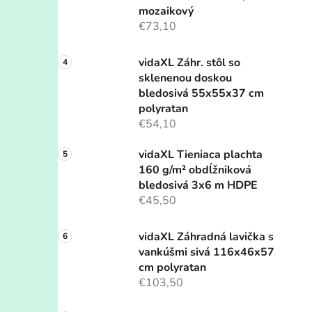
mozaikový
€73,10
vidaXL Záhr. stôl so
sklenenou doskou
bledosivá 55x55x37 cm
polyratan
€54,10
vidaXL Tieniaca plachta
160 g/m² obdĺžniková
bledosivá 3x6 m HDPE
€45,50
vidaXL Záhradná lavička s
vankúšmi sivá 116x46x57
cm polyratan
€103,50