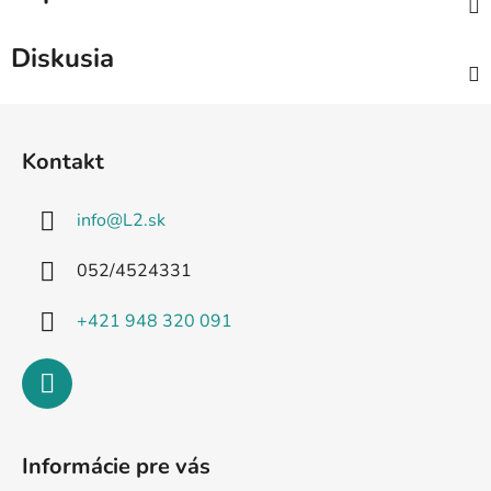
Diskusia
Z
á
Kontakt
p
ä
info
@
L2.sk
t
i
052/4524331
e
+421 948 320 091
Informácie pre vás