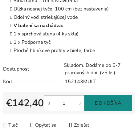
Šírka rámu 1 cm nastaviteľná
Dĺžka nosnej tyče: 100 cm (bez nastavenia)
Odolný voči striekajúcej vode
V balení sa nachádza:
1 x sprchová stena (4 ks skla)
1 x Podporná tyč
Ploché hliníkové profily v bielej farbe
Skladom. Dodáme do 5-7
Dostupnosť
pracovných dní.
(>5 ks)
Kód:
152143MULTI
€142,40
DO KOŠÍKA
Jednotková cena:
Tlač
Opýtať sa
Zdieľať