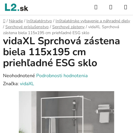
Prejsť
Hľadať
NÁKUP
na
KOŠÍK
obsah
Domov
/
Náradie
/
Inštalatérstvo
/
Inštalatérske vybavenie a náhradné diely
/
Sprchové príslušenstvo
/
Sprchové zásteny
/
vidaXL Sprchová
zástena biela 115x195 cm priehľadné ESG sklo
vidaXL Sprchová zástena
biela 115x195 cm
priehľadné ESG sklo
Priemerné
Neohodnotené
Podrobnosti hodnotenia
hodnotenie
Značka:
vidaXL
produktu
je
0,0
z
5
hviezdičiek.