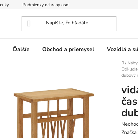
enky
Podmienky ochrany osobných údajov
e
Ďalšíe
Obchod a priemysel
Vozidlá a s
Domov
/
Náby
Odkladac
dubový 
vid
čas
du
Prieme
Neohod
hodnot
Značka