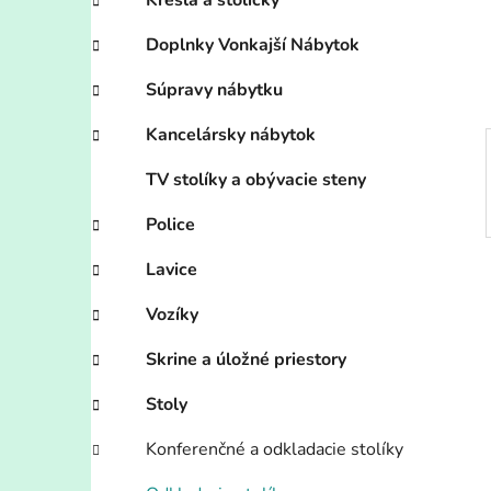
n
Kreslá a stoličky
e
Doplnky Vonkajší Nábytok
l
Súpravy nábytku
Kancelársky nábytok
TV stolíky a obývacie steny
Police
Lavice
Vozíky
Skrine a úložné priestory
Stoly
Konferenčné a odkladacie stolíky