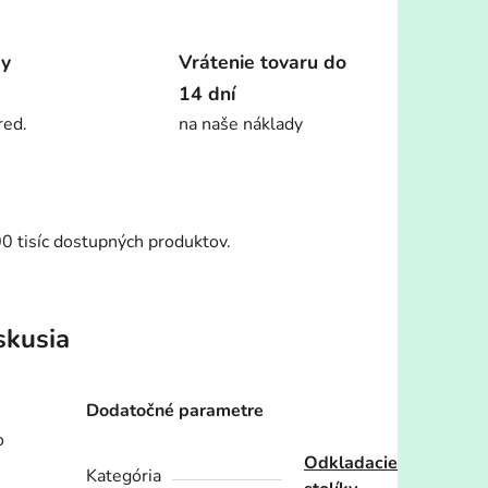
dy
Vrátenie tovaru do
14 dní
red.
na naše náklady
00 tisíc dostupných produktov.
skusia
Dodatočné parametre
o
Odkladacie
Kategória