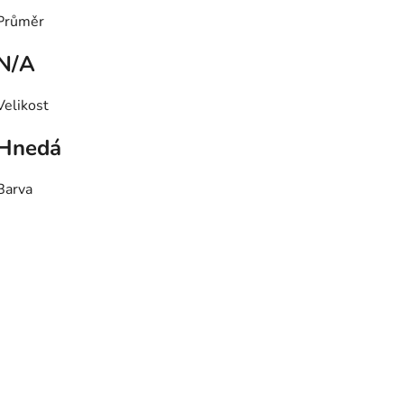
Průměr
N/A
Velikost
Hnedá
Barva