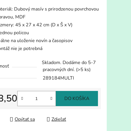
tu
teriál: Dubový masív s prirodzenou povrchovou
pravou, MDF
zmery: 45 x 27 x 42 cm (D x Š x V)
jednou policou
eálne na uloženie novín a časopisov
iek.
ntáž nie je potrebná
Skladom. Dodáme do 5-7
nosť
pracovných dní.
(>5 ks)
289184MULTI
3,50
DO KOŠÍKA
tková cena:
Opýtať sa
Zdieľať