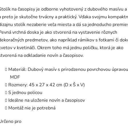
Stolík na časopisy je odborne vyhotovený z dubového masívu 
a preto je skutočne trvácny a praktický. Vďaka svojmu kompak
dizajnu stolík nezaberie veľa miesta a dá sa jednoducho premies
Pevná vrchná doska je ako stvorená na vystavenie rôznych
dekoračných predmetov, ako napríklad rámikov s fotkami či do
kvetov v kvetináči. Okrem toho má jednu poličku, ktorá je ako
stvorená na odkladanie novín a časopisov.
Materiál: Dubový masív s prirodzenou povrchovou úpravou
MDF
Rozmery: 45 x 27 x 42 cm (D x Š x V)
S jednou policou
Ideálne na uloženie novín a časopisov
Montáž nie je potrebná
Určeno pro