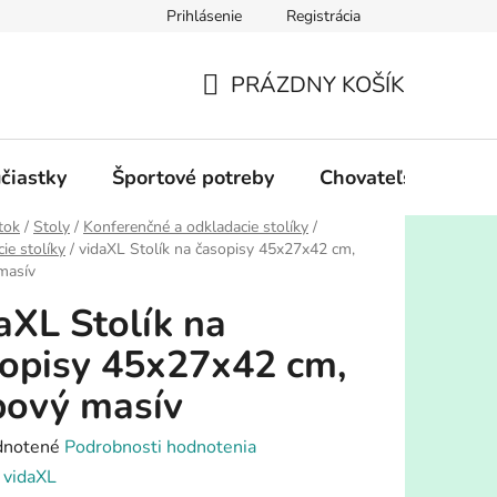
Prihlásenie
Registrácia
PRÁZDNY KOŠÍK
NÁKUPNÝ
KOŠÍK
účiastky
Športové potreby
Chovateľské potre
tok
/
Stoly
/
Konferenčné a odkladacie stolíky
/
ie stolíky
/
vidaXL Stolík na časopisy 45x27x42 cm,
masív
aXL Stolík na
opisy 45x27x42 cm,
bový masív
rné
notené
Podrobnosti hodnotenia
enie
:
vidaXL