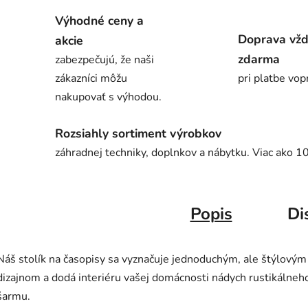
Výhodné ceny a
Doprava vž
akcie
zdarma
zabezpečujú, že naši
zákazníci môžu
pri platbe vop
nakupovať s výhodou.
Rozsiahly sortiment výrobkov
záhradnej techniky, doplnkov a nábytku. Viac ako 1
Popis
Di
Náš stolík na časopisy sa vyznačuje jednoduchým, ale štýlovým
dizajnom a dodá interiéru vašej domácnosti nádych rustikálneh
šarmu.