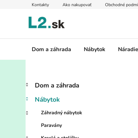
Prejsť
Kontakty
Ako nakupovať
Obchodné podmi
na
obsah
Dom a záhrada
Nábytok
Náradi
B
K
Preskočiť
Dom a záhrada
a
kategórie
o
t
č
Nábytok
e
n
g
ý
Záhradný nábytok
ó
p
r
Paravány
i
a
e