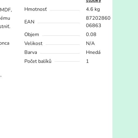
stolíky
Hmotnosť
4.6 kg
a MDF,
tnému
87202860
EAN
06863
tniť.
Objem
0.08
konca
Velikost
N/A
Barva
Hnedá
Počet balíků
1
,