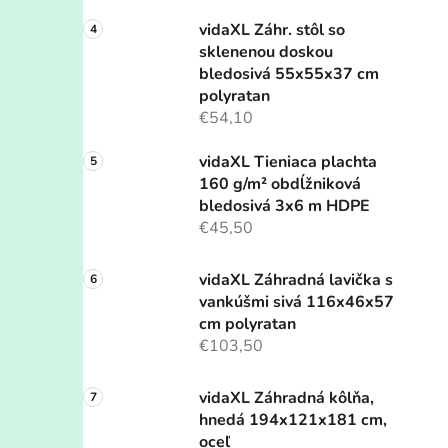
vidaXL Záhr. stôl so
sklenenou doskou
bledosivá 55x55x37 cm
polyratan
€54,10
vidaXL Tieniaca plachta
160 g/m² obdĺžniková
bledosivá 3x6 m HDPE
€45,50
vidaXL Záhradná lavička s
vankúšmi sivá 116x46x57
cm polyratan
€103,50
vidaXL Záhradná kôlňa,
hnedá 194x121x181 cm,
oceľ