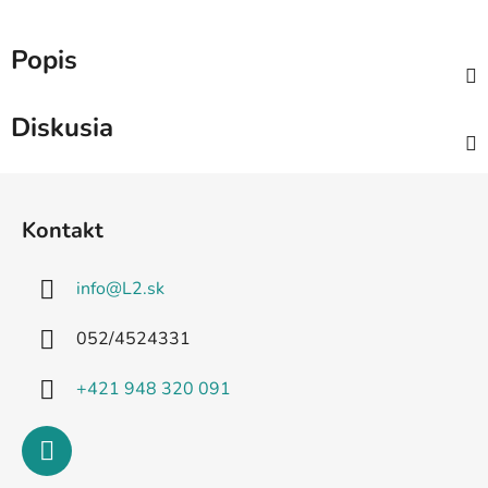
Popis
Diskusia
Z
á
Kontakt
p
ä
info
@
L2.sk
t
i
052/4524331
e
+421 948 320 091