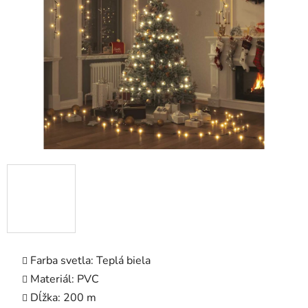
5
hviezdičiek.
Farba svetla: Teplá biela
Materiál: PVC
Dĺžka: 200 m