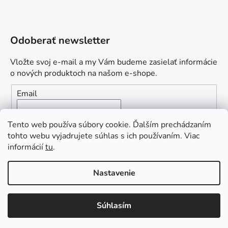
Odoberať newsletter
Vložte svoj e-mail a my Vám budeme zasielať informácie
o nových produktoch na našom e-shope.
Email
Vložením e-mailu súhlasíte s
podmienkami ochrany
Tento web používa súbory cookie. Ďalším prechádzaním
osobných údajov
tohto webu vyjadrujete súhlas s ich používaním. Viac
informácií
tu
.
PRIHLÁSIŤ SA
„Odpovedám okamžite. S čím vám
Nastavenie
môžem pomôcť?“
Obľúbená ponuka
: Zaplaťte vopred a získajte
Súhlasím
Vytvoril Shoptet Premium
dopravu zdarma!
Copyright 2026
L2.sk
. Všetky práva vyhradené.