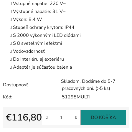
Vstupné napätie: 220 V~
Výstupné napätie: 31 V⎓
Výkon: 8,4 W
Stupeň ochrany krytom: IP44
S 2000 výkonnými LED diódami
S 8 svetelnými efektmi
Vodovzdornosť
Do interiéru aj exteriéru
Adaptér je súčasťou balenia
Skladom. Dodáme do 5-7
Dostupnosť
pracovných dní.
(>5 ks)
Kód:
51298MULTI
€116,80
DO KOŠÍKA
Jednotková cena: