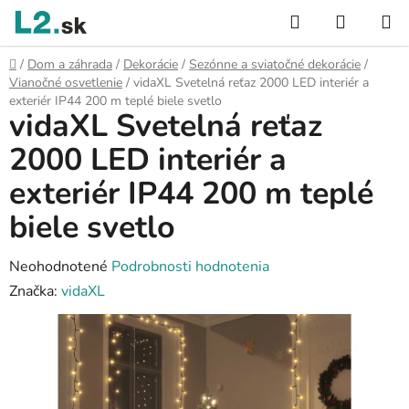
Prejsť
Hľadať
NÁKUP
na
KOŠÍK
obsah
Domov
/
Dom a záhrada
/
Dekorácie
/
Sezónne a sviatočné dekorácie
/
Vianočné osvetlenie
/
vidaXL Svetelná reťaz 2000 LED interiér a
exteriér IP44 200 m teplé biele svetlo
vidaXL Svetelná reťaz
2000 LED interiér a
exteriér IP44 200 m teplé
biele svetlo
Priemerné
Neohodnotené
Podrobnosti hodnotenia
hodnotenie
Značka:
vidaXL
produktu
je
0,0
z