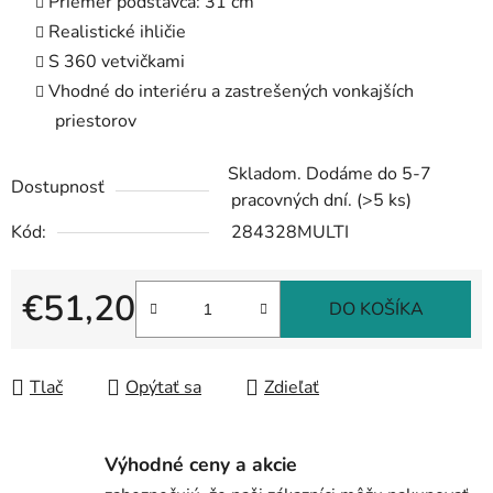
Priemer podstavca: 31 cm
Realistické ihličie
S 360 vetvičkami
Vhodné do interiéru a zastrešených vonkajších
priestorov
Skladom. Dodáme do 5-7
Dostupnosť
pracovných dní.
(>5 ks)
Kód:
284328MULTI
€51,20
DO KOŠÍKA
Jednotková cena:
Tlač
Opýtať sa
Zdieľať
Výhodné ceny a akcie