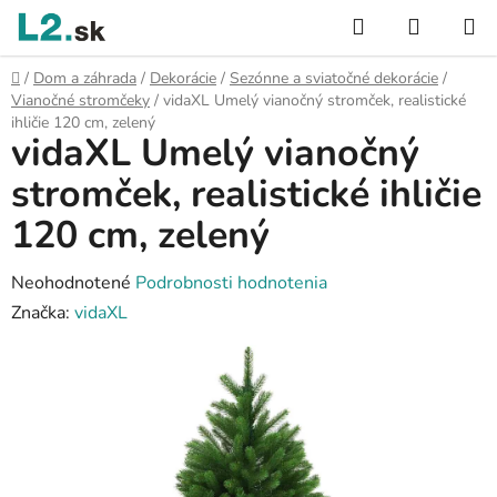
Prejsť
Hľadať
NÁKUP
na
KOŠÍK
obsah
Domov
/
Dom a záhrada
/
Dekorácie
/
Sezónne a sviatočné dekorácie
/
Vianočné stromčeky
/
vidaXL Umelý vianočný stromček, realistické
ihličie 120 cm, zelený
vidaXL Umelý vianočný
stromček, realistické ihličie
120 cm, zelený
Priemerné
Neohodnotené
Podrobnosti hodnotenia
hodnotenie
Značka:
vidaXL
produktu
je
0,0
z
5
hviezdičiek.