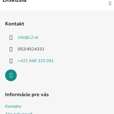
Z
á
Kontakt
p
ä
info
@
L2.sk
t
i
052/4524331
e
+421 948 320 091
Informácie pre vás
Kontakty