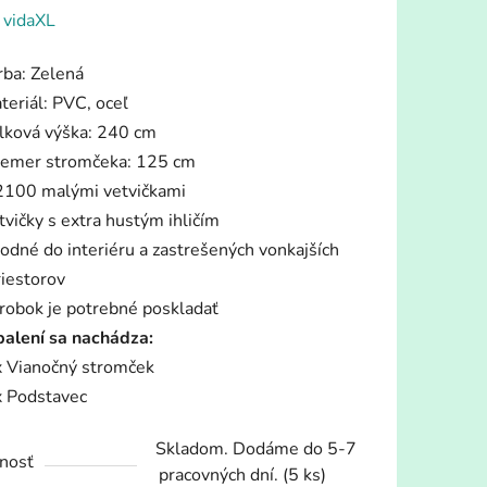
enie
:
vidaXL
tu
rba: Zelená
teriál: PVC, oceľ
lková výška: 240 cm
iemer stromčeka: 125 cm
2100 malými vetvičkami
iek.
tvičky s extra hustým ihličím
odné do interiéru a zastrešených vonkajších
riestorov
robok je potrebné poskladať
balení sa nachádza:
x Vianočný stromček
x Podstavec
Skladom. Dodáme do 5-7
nosť
pracovných dní.
(5 ks)