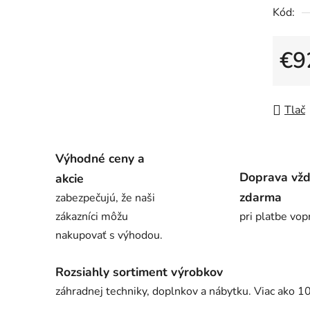
Kód:
€9
Jedno
Tlač
Výhodné ceny a
Doprava vž
akcie
zdarma
zabezpečujú, že naši
zákazníci môžu
pri platbe vop
nakupovať s výhodou.
Rozsiahly sortiment výrobkov
záhradnej techniky, doplnkov a nábytku. Viac ako 1