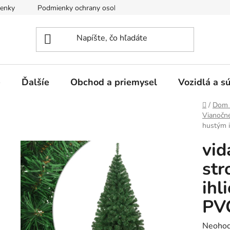
enky
Podmienky ochrany osobných údajov
e
Ďalšíe
Obchod a priemysel
Vozidlá a s
Domov
/
Dom 
Vianočn
hustým i
vid
str
ihl
PV
Prieme
Neohod