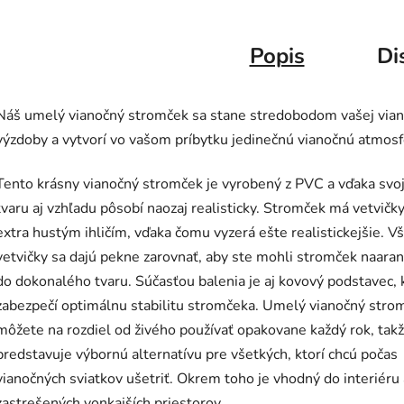
Popis
Di
Náš umelý vianočný stromček sa stane stredobodom vašej vian
výzdoby a vytvorí vo vašom príbytku jedinečnú vianočnú atmosf
Tento krásny vianočný stromček je vyrobený z PVC a vďaka sv
tvaru aj vzhľadu pôsobí naozaj realisticky. Stromček má vetvičky
extra hustým ihličím, vďaka čomu vyzerá ešte realistickejšie. V
vetvičky sa dajú pekne zarovnať, aby ste mohli stromček naara
do dokonalého tvaru. Súčasťou balenia je aj kovový podstavec, 
zabezpečí optimálnu stabilitu stromčeka. Umelý vianočný stro
môžete na rozdiel od živého používať opakovane každý rok, tak
predstavuje výbornú alternatívu pre všetkých, ktorí chcú počas
vianočných sviatkov ušetriť. Okrem toho je vhodný do interiéru 
zastrešených vonkajších priestorov.