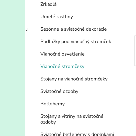
n
Zrkadlá
e
l
Umelé rastliny
Sezónne a sviatočné dekorácie
Podložky pod vianočný stromček
Vianočné osvetlenie
Vianočné stromčeky
Stojany na vianočné stromčeky
Sviatočné ozdoby
Betlehemy
Stojany a vitríny na sviatočné
ozdoby
Sviatočné betlehémy s doplnkami