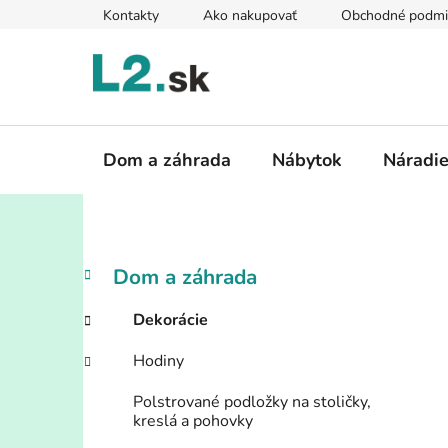
Prejsť
Kontakty
Ako nakupovať
Obchodné podmi
na
obsah
Dom a záhrada
Nábytok
Náradi
B
K
Preskočiť
Dom a záhrada
a
kategórie
o
t
č
Dekorácie
e
n
g
Hodiny
ý
ó
p
r
Polstrované podložky na stoličky,
i
a
kreslá a pohovky
e