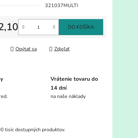
321037MULTI
2,10
DO KOŠÍKA
tková cena:
Opýtať sa
Zdieľať
dy
Vrátenie tovaru do
14 dní
red.
na naše náklady
00 tisíc dostupných produktov.