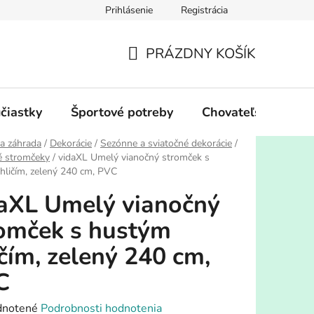
Prihlásenie
Registrácia
PRÁZDNY KOŠÍK
NÁKUPNÝ
KOŠÍK
účiastky
Športové potreby
Chovateľské potre
a záhrada
/
Dekorácie
/
Sezónne a sviatočné dekorácie
/
é stromčeky
/
vidaXL Umelý vianočný stromček s
hličím, zelený 240 cm, PVC
aXL Umelý vianočný
omček s hustým
ičím, zelený 240 cm,
C
rné
notené
Podrobnosti hodnotenia