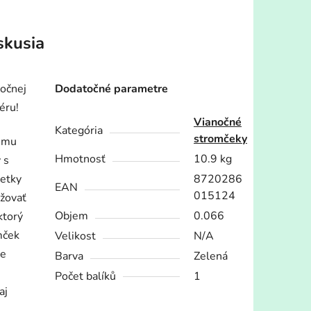
skusia
očnej
Dodatočné parametre
éru!
Vianočné
Kategória
stromčeky
ojmu
Hmotnosť
10.9 kg
 s
šetky
8720286
EAN
015124
nžovať
Objem
0.066
ktorý
mček
Velikost
N/A
že
Barva
Zelená
Počet balíků
1
aj