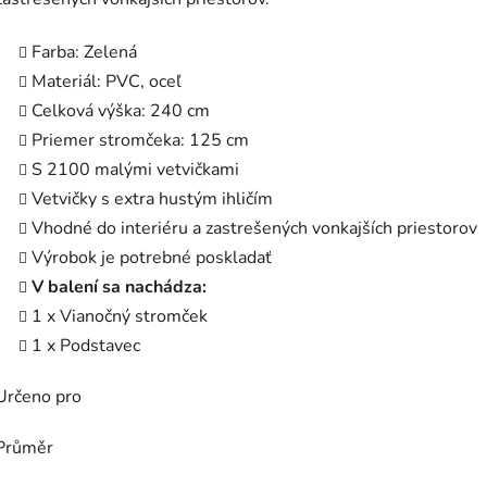
Farba: Zelená
Materiál: PVC, oceľ
Celková výška: 240 cm
Priemer stromčeka: 125 cm
S 2100 malými vetvičkami
Vetvičky s extra hustým ihličím
Vhodné do interiéru a zastrešených vonkajších priestorov
Výrobok je potrebné poskladať
V balení sa nachádza:
1 x Vianočný stromček
1 x Podstavec
Určeno pro
Průměr