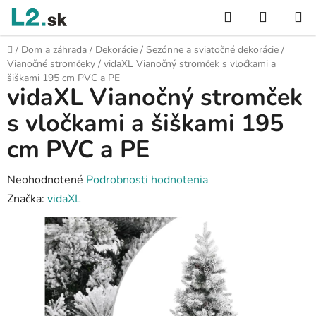
Prejsť
Hľadať
NÁKUP
na
KOŠÍK
obsah
Domov
/
Dom a záhrada
/
Dekorácie
/
Sezónne a sviatočné dekorácie
/
Vianočné stromčeky
/
vidaXL Vianočný stromček s vločkami a
šiškami 195 cm PVC a PE
vidaXL Vianočný stromček
s vločkami a šiškami 195
cm PVC a PE
Priemerné
Neohodnotené
Podrobnosti hodnotenia
hodnotenie
Značka:
vidaXL
produktu
je
0,0
z
5
hviezdičiek.