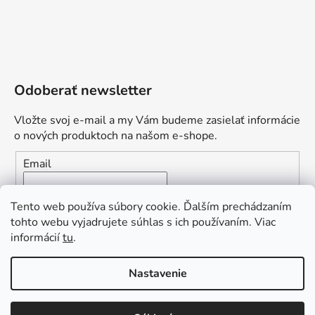
Odoberať newsletter
Vložte svoj e-mail a my Vám budeme zasielať informácie
o nových produktoch na našom e-shope.
Email
Vložením e-mailu súhlasíte s
podmienkami ochrany
Tento web používa súbory cookie. Ďalším prechádzaním
osobných údajov
tohto webu vyjadrujete súhlas s ich používaním. Viac
informácií
tu
.
PRIHLÁSIŤ SA
„Odpovedám okamžite. S čím vám
Nastavenie
môžem pomôcť?“
Obľúbená ponuka
: Zaplaťte vopred a získajte