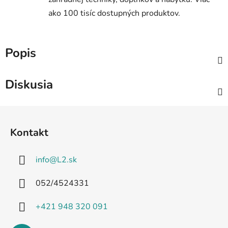
ako 100 tisíc dostupných produktov.
Popis
Diskusia
Z
á
Kontakt
p
ä
info
@
L2.sk
t
i
052/4524331
e
+421 948 320 091