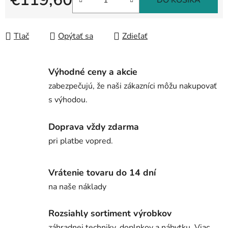
DO KOŠÍKA
Jednotková cena:
Tlač
Opýtať sa
Zdieľať
Výhodné ceny a akcie
zabezpečujú, že naši zákazníci môžu nakupovať
s výhodou.
Doprava vždy zdarma
pri platbe vopred.
Vrátenie tovaru do 14 dní
na naše náklady
Rozsiahly sortiment výrobkov
záhradnej techniky, doplnkov a nábytku. Viac