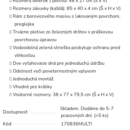
Rozmery dvierok z pletiva: 48 x 27 cm (Š x V)
Rozmery zásuvky (každá): 85 x 40 x 4 cm (Š x H x V)
Rám z borovicového masívu s lakovaným povrchom,
preglejka
Trvácne pletivo zo železných drôtov s práškovou
povrchovou úpravou
Vodoodolná zelená strieška poskytuje ochranu pred
vlhkosťou
Dve vyťahovacie dná pre jednoduchú údržbu
Odolnosť voči poveternostným vplyvom
Jednoduchá montáž
Vhodné pre králiky
Vnútorné rozmery: 38 x 77 x 79,5 cm (Š x H x V)
Skladom. Dodáme do 5-7
Dostupnosť
pracovných dní.
(>5 ks)
Kód:
170836MULTI