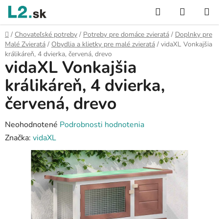
Prejsť
Hľadať
NÁKUP
na
KOŠÍK
obsah
Domov
/
Chovateľské potreby
/
Potreby pre domáce zvieratá
/
Doplnky pre
Malé Zvieratá
/
Obydlia a klietky pre malé zvieratá
/
vidaXL Vonkajšia
králikáreň, 4 dvierka, červená, drevo
vidaXL Vonkajšia
králikáreň, 4 dvierka,
červená, drevo
Priemerné
Neohodnotené
Podrobnosti hodnotenia
hodnotenie
Značka:
vidaXL
produktu
je
0,0
z
5
hviezdičiek.