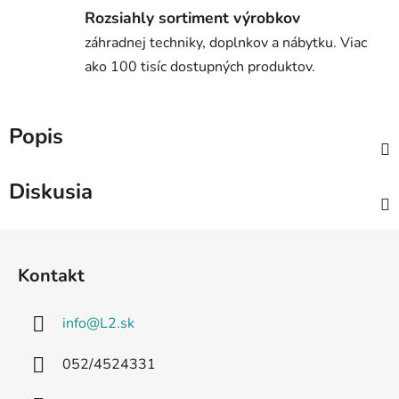
Rozsiahly sortiment výrobkov
záhradnej techniky, doplnkov a nábytku. Viac
ako 100 tisíc dostupných produktov.
Popis
Diskusia
Z
á
Kontakt
p
ä
info
@
L2.sk
t
i
052/4524331
e