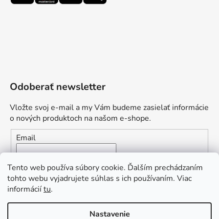
Odoberať newsletter
Vložte svoj e-mail a my Vám budeme zasielať informácie
o nových produktoch na našom e-shope.
Email
Vložením e-mailu súhlasíte s
podmienkami ochrany
Tento web používa súbory cookie. Ďalším prechádzaním
osobných údajov
tohto webu vyjadrujete súhlas s ich používaním. Viac
informácií
tu
.
PRIHLÁSIŤ SA
„Odpovedám okamžite. S čím vám
Nastavenie
môžem pomôcť?“