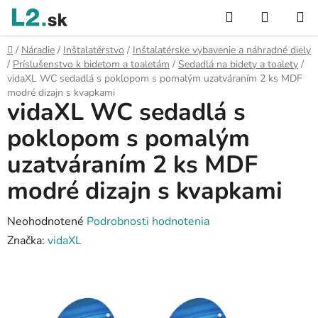
Prejsť
Hľadať
NÁKUP
na
KOŠÍK
obsah
Domov
/
Náradie
/
Inštalatérstvo
/
Inštalatérske vybavenie a náhradné diely
/
Príslušenstvo k bidetom a toaletám
/
Sedadlá na bidety a toalety
/
vidaXL WC sedadlá s poklopom s pomalým uzatváraním 2 ks MDF
modré dizajn s kvapkami
vidaXL WC sedadlá s
poklopom s pomalým
uzatváraním 2 ks MDF
modré dizajn s kvapkami
Priemerné
Neohodnotené
Podrobnosti hodnotenia
hodnotenie
Značka:
vidaXL
produktu
je
0,0
z