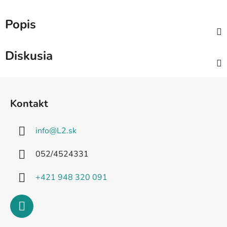
Popis
Diskusia
Z
á
Kontakt
p
ä
info
@
L2.sk
t
i
052/4524331
e
+421 948 320 091