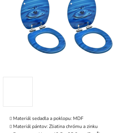
5
hviezdičiek.
Materiál sedadla a poklopu: MDF
Materiál pántov: Zliatina chrómu a zinku