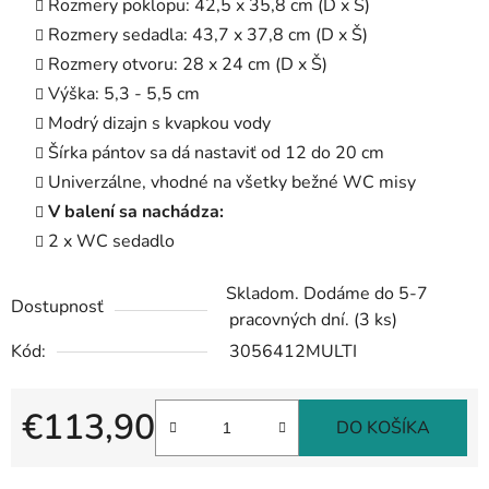
Rozmery poklopu: 42,5 x 35,8 cm (D x Š)
Rozmery sedadla: 43,7 x 37,8 cm (D x Š)
Rozmery otvoru: 28 x 24 cm (D x Š)
Výška: 5,3 - 5,5 cm
Modrý dizajn s kvapkou vody
Šírka pántov sa dá nastaviť od 12 do 20 cm
Univerzálne, vhodné na všetky bežné WC misy
V balení sa nachádza:
2 x WC sedadlo
Skladom. Dodáme do 5-7
Dostupnosť
pracovných dní.
(3 ks)
Kód:
3056412MULTI
€113,90
DO KOŠÍKA
Jednotková cena: