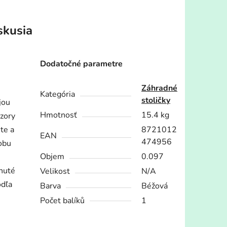
skusia
Dodatočné parametre
Záhradné
Kategória
stoličky
jou
Hmotnosť
15.4 kg
vzory
ite a
8721012
EAN
474956
obu
Objem
0.097
hnuté
Velikost
N/A
odľa
Barva
Béžová
Počet balíků
1