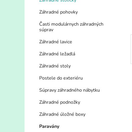
n
Záhradné stoličky
e
Záhradné pohovky
l
Časti modulárnych záhradných
súprav
Záhradné lavice
Záhradné ležadlá
Záhradné stoly
Postele do exteriéru
Súpravy záhradného nábytku
Záhradné podnožky
Záhradné úložné boxy
Paravány