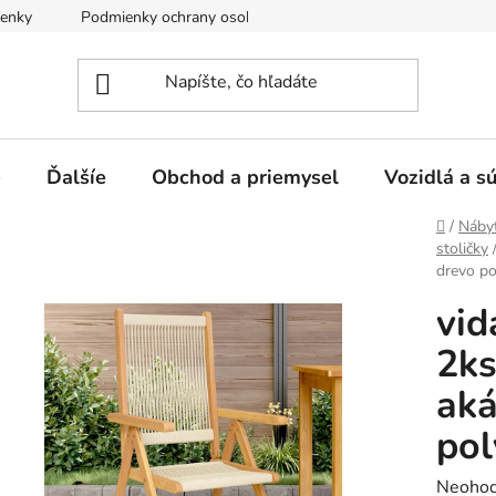
enky
Podmienky ochrany osobných údajov
e
Ďalšíe
Obchod a priemysel
Vozidlá a s
Domov
/
Náby
stoličky
drevo po
vid
2ks
aká
pol
Prieme
Neohod