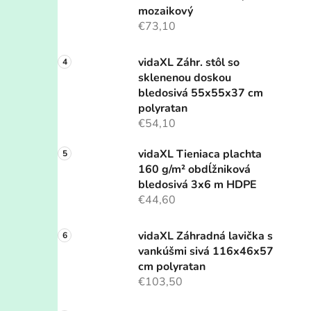
mozaikový
€73,10
vidaXL Záhr. stôl so
sklenenou doskou
bledosivá 55x55x37 cm
polyratan
€54,10
vidaXL Tieniaca plachta
160 g/m² obdĺžniková
bledosivá 3x6 m HDPE
€44,60
vidaXL Záhradná lavička s
vankúšmi sivá 116x46x57
cm polyratan
€103,50