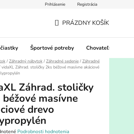
Prihlásenie
Registrácia
PRÁZDNY KOŠÍK
NÁKUPNÝ
KOŠÍK
účiastky
Športové potreby
Chovateľské potre
tok
/
Záhradný nábytok
/
Záhradné sedenie
/
Záhradné
/
vidaXL Záhrad. stoličky 2ks béžové masívne akáciové
lypropylén
aXL Záhrad. stoličky
 béžové masívne
ciové drevo
ypropylén
rné
notené
Podrobnosti hodnotenia