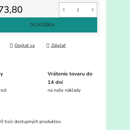
73,80
tková cena:
DO KOŠÍKA
Opýtať sa
Zdieľať
dy
Vrátenie tovaru do
14 dní
red.
na naše náklady
00 tisíc dostupných produktov.