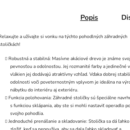
Popis
Di
Relaxujte a užívajte si vonku na týchto pohodlných záhradných
stoličkách!
Robustná a stabilná: Masívne akáciové drevo je známe svo
pevnosťou a odolnosťou. Jej rozmanité farby a jedinečné 
vlákien jej dodávajú atraktívny vzhľad. Vďaka dobrej stabil
odolnosti voči poveternostným vplyvom je ideálna na výr
nábytku do interiéru aj exteriéru.
Funkcia polohovania: Záhradné stoličky sú špeciálne navr
s funkciou sklápania, aby ste si mohli nastaviť operadlo p
svojho pohodlia.
Jednoduché prenášanie a skladovanie: Stolička sa dá ľahko
zložiť, keď sa nepoužíva, aby sa dala ľahko skladovať a