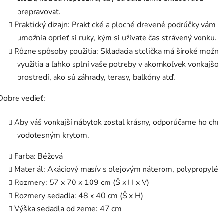
prepravovať.
Praktický dizajn: Praktické a ploché drevené podrúčky vám
umožnia oprieť si ruky, kým si užívate čas strávený vonku.
Rôzne spôsoby použitia: Skladacia stolička má široké možn
využitia a ľahko splní vaše potreby v akomkoľvek vonkaj
prostredí, ako sú záhrady, terasy, balkóny atď.
Dobre vedieť:
Aby váš vonkajší nábytok zostal krásny, odporúčame ho ch
vodotesným krytom.
Farba: Béžová
Materiál: Akáciový masív s olejovým náterom, polypropyl
Rozmery: 57 x 70 x 109 cm (Š x H x V)
Rozmery sedadla: 48 x 40 cm (Š x H)
Výška sedadla od zeme: 47 cm