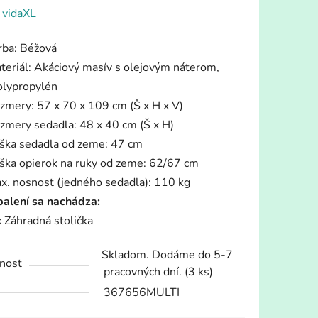
enie
:
vidaXL
tu
rba: Béžová
teriál: Akáciový masív s olejovým náterom,
olypropylén
zmery: 57 x 70 x 109 cm (Š x H x V)
zmery sedadla: 48 x 40 cm (Š x H)
iek.
ška sedadla od zeme: 47 cm
ška opierok na ruky od zeme: 62/67 cm
x. nosnosť (jedného sedadla): 110 kg
balení sa nachádza:
x Záhradná stolička
Skladom. Dodáme do 5-7
nosť
pracovných dní.
(3 ks)
367656MULTI