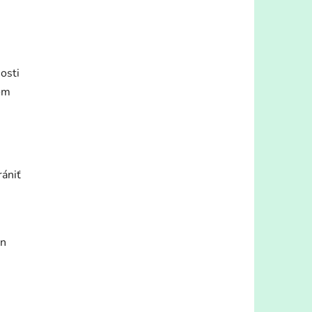
osti
šom
rániť
én