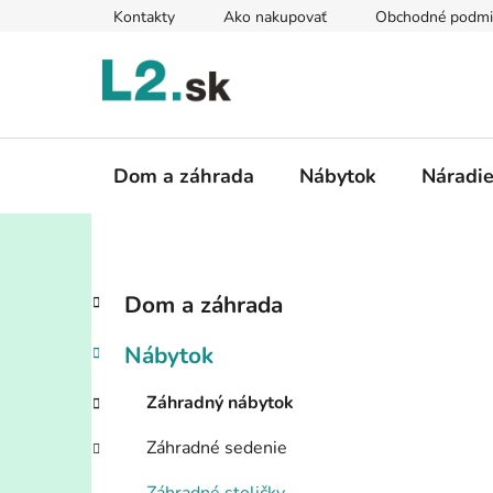
Prejsť
Kontakty
Ako nakupovať
Obchodné podmi
na
obsah
Dom a záhrada
Nábytok
Náradi
B
K
Preskočiť
Dom a záhrada
a
kategórie
o
t
č
Nábytok
e
n
g
ý
Záhradný nábytok
ó
p
r
Záhradné sedenie
i
a
e