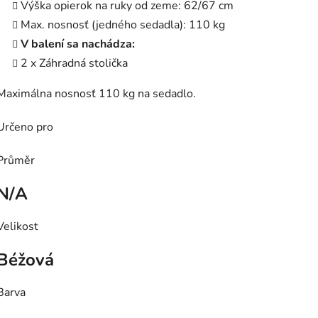
Výška opierok na ruky od zeme: 62/67 cm
Max. nosnosť (jedného sedadla): 110 kg
V balení sa nachádza:
2 x Záhradná stolička
Maximálna nosnosť 110 kg na sedadlo.
Určeno pro
Průměr
N/A
Velikost
Béžová
Barva