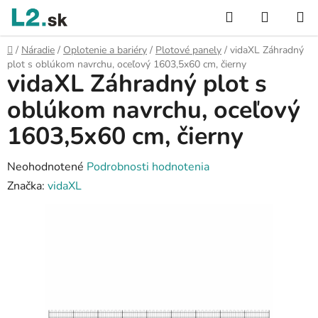
Prejsť
Hľadať
NÁKUP
na
KOŠÍK
obsah
Domov
/
Náradie
/
Oplotenie a bariéry
/
Plotové panely
/
vidaXL Záhradný
plot s oblúkom navrchu, oceľový 1603,5x60 cm, čierny
vidaXL Záhradný plot s
oblúkom navrchu, oceľový
1603,5x60 cm, čierny
Priemerné
Neohodnotené
Podrobnosti hodnotenia
hodnotenie
Značka:
vidaXL
produktu
je
0,0
z
5
hviezdičiek.