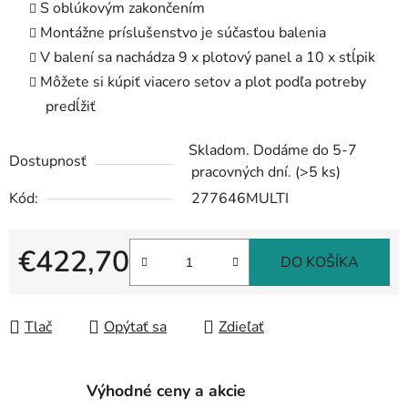
S oblúkovým zakončením
Montážne príslušenstvo je súčasťou balenia
V balení sa nachádza 9 x plotový panel a 10 x stĺpik
Môžete si kúpiť viacero setov a plot podľa potreby
predĺžiť
Skladom. Dodáme do 5-7
Dostupnosť
pracovných dní.
(>5 ks)
Kód:
277646MULTI
€422,70
DO KOŠÍKA
Jednotková cena:
Tlač
Opýtať sa
Zdieľať
Výhodné ceny a akcie