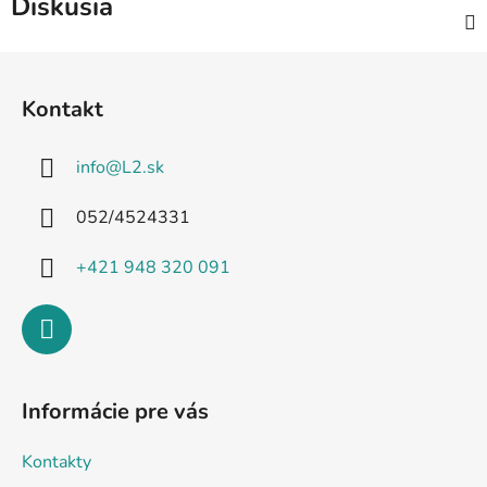
Diskusia
Z
á
Kontakt
p
ä
info
@
L2.sk
t
i
052/4524331
e
+421 948 320 091
Informácie pre vás
Kontakty