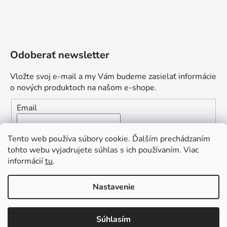
Odoberať newsletter
Vložte svoj e-mail a my Vám budeme zasielať informácie
o nových produktoch na našom e-shope.
Email
Vložením e-mailu súhlasíte s
podmienkami ochrany
Tento web používa súbory cookie. Ďalším prechádzaním
osobných údajov
tohto webu vyjadrujete súhlas s ich používaním. Viac
informácií
tu
.
PRIHLÁSIŤ SA
„Odpovedám okamžite. S čím vám
Nastavenie
môžem pomôcť?“
Obľúbená ponuka
: Zaplaťte vopred a získajte
Súhlasím
Vytvoril Shoptet Premium
dopravu zdarma!