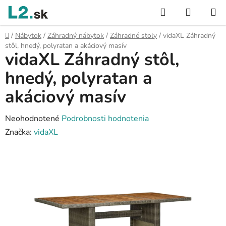
Prejsť
Hľadať
NÁKUP
na
KOŠÍK
obsah
Domov
/
Nábytok
/
Záhradný nábytok
/
Záhradné stoly
/
vidaXL Záhradný
stôl, hnedý, polyratan a akáciový masív
vidaXL Záhradný stôl,
hnedý, polyratan a
akáciový masív
Priemerné
Neohodnotené
Podrobnosti hodnotenia
hodnotenie
Značka:
vidaXL
produktu
je
0,0
z
5
hviezdičiek.