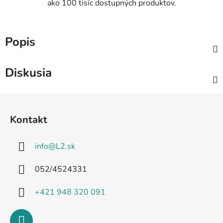
ako 100 tisíc dostupných produktov.
Popis
Diskusia
Z
á
Kontakt
p
ä
info
@
L2.sk
t
i
052/4524331
e
+421 948 320 091