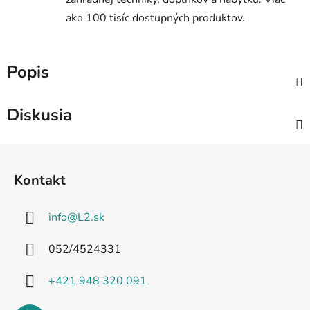
ako 100 tisíc dostupných produktov.
Popis
Diskusia
Z
á
Kontakt
p
ä
info
@
L2.sk
t
i
052/4524331
e
+421 948 320 091