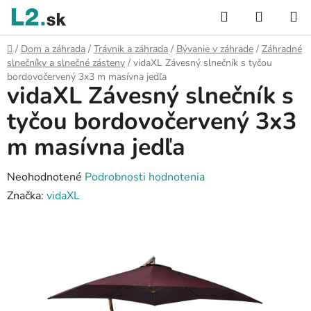
Prejsť
Hľadať
NÁKUP
na
KOŠÍK
obsah
Domov
/
Dom a záhrada
/
Trávnik a záhrada
/
Bývanie v záhrade
/
Záhradné
slnečníky a slnečné zásteny
/
vidaXL Závesný slnečník s tyčou
bordovočervený 3x3 m masívna jedľa
vidaXL Závesný slnečník s
tyčou bordovočervený 3x3
m masívna jedľa
Priemerné
Neohodnotené
Podrobnosti hodnotenia
hodnotenie
Značka:
vidaXL
produktu
je
0,0
z
5
hviezdičiek.