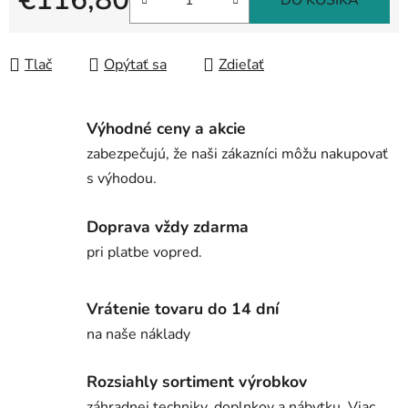
DO KOŠÍKA
Jednotková cena:
Tlač
Opýtať sa
Zdieľať
Výhodné ceny a akcie
zabezpečujú, že naši zákazníci môžu nakupovať
s výhodou.
Doprava vždy zdarma
pri platbe vopred.
Vrátenie tovaru do 14 dní
na naše náklady
Rozsiahly sortiment výrobkov
záhradnej techniky, doplnkov a nábytku. Viac