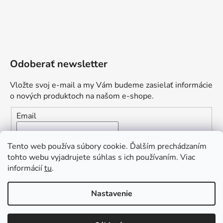
Odoberať newsletter
Vložte svoj e-mail a my Vám budeme zasielať informácie
o nových produktoch na našom e-shope.
Email
Vložením e-mailu súhlasíte s
podmienkami ochrany
Tento web používa súbory cookie. Ďalším prechádzaním
osobných údajov
tohto webu vyjadrujete súhlas s ich používaním. Viac
informácií
tu
.
PRIHLÁSIŤ SA
„Odpovedám okamžite. S čím vám
Nastavenie
môžem pomôcť?“
Obľúbená ponuka
: Zaplaťte vopred a získajte