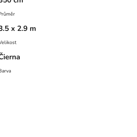
350 cm
Průměr
3.5 x 2.9 m
Velikost
Čierna
Barva