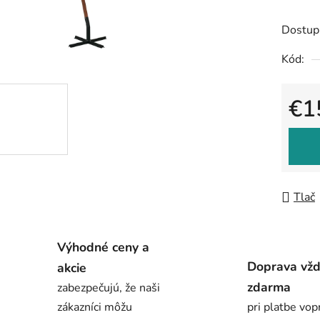
produk
je
Dostup
0,0
Kód:
z
5
€1
hviezdič
Jedno
Tlač
Výhodné ceny a
Doprava vž
akcie
zdarma
zabezpečujú, že naši
zákazníci môžu
pri platbe vop