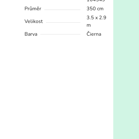
Průměr
350 cm
3.5 x 2.9
Velikost
m
Barva
Čierna