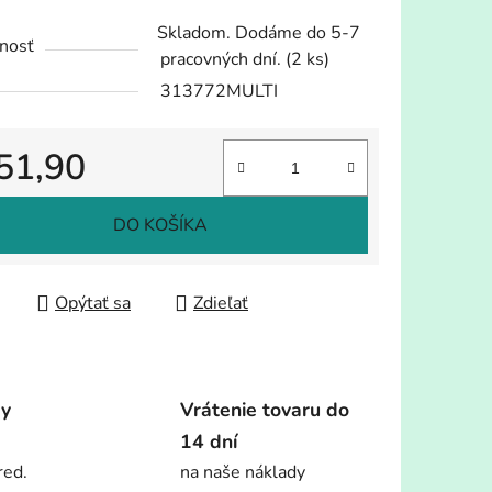
tu
Skladom. Dodáme do 5-7
nosť
pracovných dní.
(2 ks)
313772MULTI
51,90
iek.
tková cena:
DO KOŠÍKA
Opýtať sa
Zdieľať
dy
Vrátenie tovaru do
14 dní
red.
na naše náklady