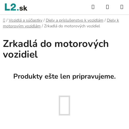
Prejsť
Hľadať
NÁKUP
na
KOŠÍK
obsah
Domov
/
Vozidlá a súčiastky
/
Diely a príslušenstvo k vozidlám
/
Diely k
motorovým vozidlám
/
Zrkadlá do motorových vozidiel
Zrkadlá do motorových
vozidiel
Produkty ešte len pripravujeme.