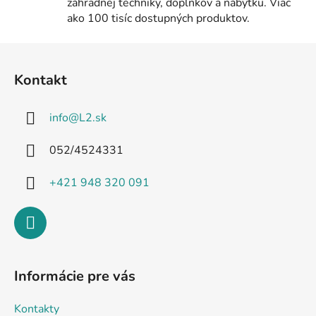
záhradnej techniky, doplnkov a nábytku. Viac
ako 100 tisíc dostupných produktov.
Z
á
Kontakt
p
ä
info
@
L2.sk
t
i
052/4524331
e
+421 948 320 091
Informácie pre vás
Kontakty