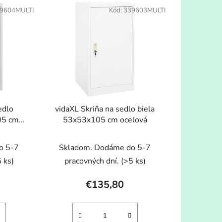
e
9604MULTI
Kód:
339603MULTI
n
i
e
p
r
o
d
u
edlo
vidaXL Skriňa na sedlo biela
k
05 cm
53x53x105 cm oceľová
t
o
o 5-7
Skladom. Dodáme do 5-7
v
 ks)
pracovných dní.
(>5 ks)
€135,80