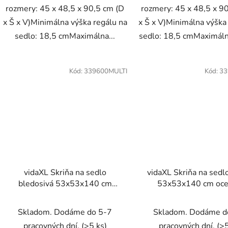
rozmery: 45 x 48,5 x 90,5 cm (D
rozmery: 45 x 48,5 x 9
x Š x V)Minimálna výška regálu na
x Š x V)Minimálna výška
sedlo: 18,5 cmMaximálna...
sedlo: 18,5 cmMaximálna
Kód:
339600MULTI
Kód:
33
vidaXL Skriňa na sedlo
vidaXL Skriňa na sedl
bledosivá 53x53x140 cm
53x53x140 cm oce
oceľová
Skladom. Dodáme do 5-7
Skladom. Dodáme d
pracovných dní.
(>5 ks)
pracovných dní.
(>5