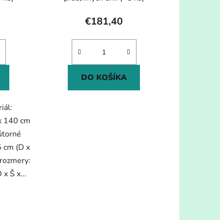
€181,40
DO KOŠÍKA
iál:
x 140 cm
útorné
5 cm (D x
 rozmery:
x Š x...