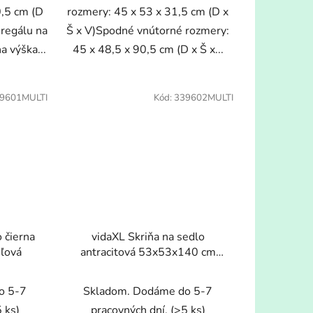
0,5 cm (D
rozmery: 45 x 53 x 31,5 cm (D x
 regálu na
Š x V)Spodné vnútorné rozmery:
 výška...
45 x 48,5 x 90,5 cm (D x Š x...
9601MULTI
Kód:
339602MULTI
o čierna
vidaXL Skriňa na sedlo
ľová
antracitová 53x53x140 cm
oceľová
o 5-7
Skladom. Dodáme do 5-7
 ks)
pracovných dní.
(>5 ks)