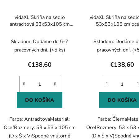
vidaXL Skriňa na sedlo
vidaXL Skriňa na sedl
antracitová 53x53x105 cm
53x53x105 cm oce
oceľová
Skladom. Dodáme do 5-7
Skladom. Dodáme d
pracovných dní.
(>5 ks)
pracovných dní.
(>5
€138,60
€138,60
DO KOŠÍKA
DO KOŠÍKA
Farba: AntracitováMateriál:
Farba: ČiernaMater
OceľRozmery: 53 x 53 x 105 cm
OceľRozmery: 53 x 53 
(D x Š x V)Spodné vnútorné
(D x Š x V)Spodné vn