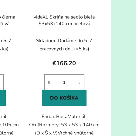
o čierna
vidaXL Skriňa na sedlo biela
ľová
53x53x140 cm oceľová
o 5-7
Skladom. Dodáme do 5-7
 ks)
pracovných dní.
(>5 ks)
€166,20
DO KOŠÍKA
iál:
Farba: BielaMateriál:
x 105 cm
OceľRozmery: 53 x 53 x 140 cm
útorné
(D x Š x V)Vrchné vnútorné