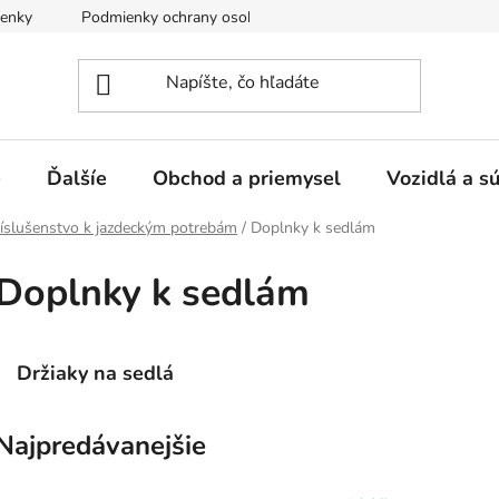
enky
Podmienky ochrany osobných údajov
e
Ďalšíe
Obchod a priemysel
Vozidlá a s
íslušenstvo k jazdeckým potrebám
/
Doplnky k sedlám
Doplnky k sedlám
Držiaky na sedlá
Najpredávanejšie