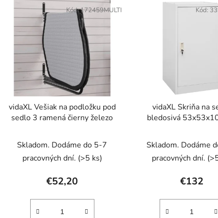
V
ý
Kód:
172459MULTI
Kód:
33
p
s
p
r
o
d
vidaXL Vešiak na podložku pod
vidaXL Skriňa na s
u
sedlo 3 ramená čierny železo
bledosivá 53x53x1
k
oceľová
t
Skladom. Dodáme do 5-7
Skladom. Dodáme d
o
pracovných dní.
(>5 ks)
pracovných dní.
(>5
v
€52,20
€132