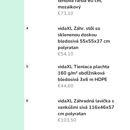
tehlová farba 60 cm,
mozaikový
€73,10
vidaXL Záhr. stôl so
sklenenou doskou
bledosivá 55x55x37 cm
polyratan
€54,10
vidaXL Tieniaca plachta
160 g/m² obdĺžniková
bledosivá 3x6 m HDPE
€44,60
vidaXL Záhradná lavička s
vankúšmi sivá 116x46x57
cm polyratan
€103,50