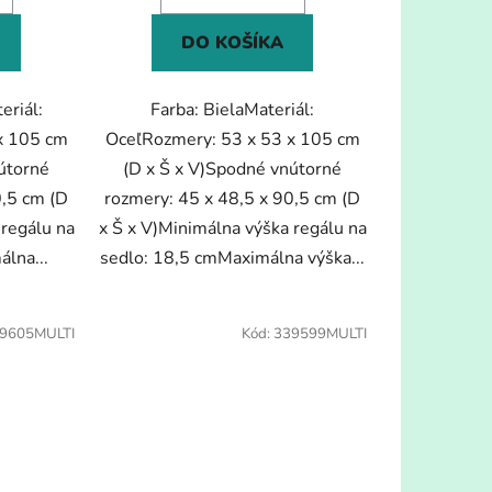
DO KOŠÍKA
eriál:
Farba: BielaMateriál:
x 105 cm
OceľRozmery: 53 x 53 x 105 cm
útorné
(D x Š x V)Spodné vnútorné
0,5 cm (D
rozmery: 45 x 48,5 x 90,5 cm (D
 regálu na
x Š x V)Minimálna výška regálu na
lna...
sedlo: 18,5 cmMaximálna výška...
9605MULTI
Kód:
339599MULTI