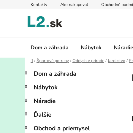
Prejsť
Kontakty
Ako nakupovať
Obchodné podmi
na
obsah
Dom a záhrada
Nábytok
Náradi
Domov
/
Športové potreby
/
Oddych v prírode
/
Jazdectvo
/
Pr
B
K
Preskočiť
Dom a záhrada
a
kategórie
o
t
č
Nábytok
e
n
g
ý
Náradie
ó
p
r
Ďalšíe
i
a
e
n
Obchod a priemysel
e