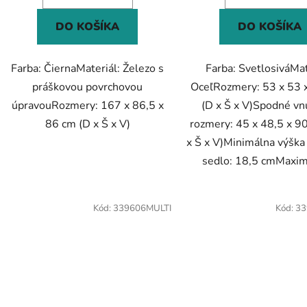
DO KOŠÍKA
DO KOŠÍKA
Farba: ČiernaMateriál: Železo s
Farba: SvetlosiváMat
práškovou povrchovou
OceľRozmery: 53 x 53 
úpravouRozmery: 167 x 86,5 x
(D x Š x V)Spodné vn
86 cm (D x Š x V)
rozmery: 45 x 48,5 x 9
x Š x V)Minimálna výška
sedlo: 18,5 cmMaximá
Kód:
339606MULTI
Kód:
33