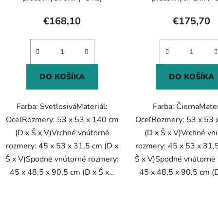
€168,10
€175,70
DO KOŠÍKA
DO KOŠÍKA
Farba: SvetlosiváMateriál:
Farba: ČiernaMater
OceľRozmery: 53 x 53 x 140 cm
OceľRozmery: 53 x 53 
(D x Š x V)Vrchné vnútorné
(D x Š x V)Vrchné vn
rozmery: 45 x 53 x 31,5 cm (D x
rozmery: 45 x 53 x 31,
Š x V)Spodné vnútorné rozmery:
Š x V)Spodné vnútorné
45 x 48,5 x 90,5 cm (D x Š x...
45 x 48,5 x 90,5 cm (D 
O
v