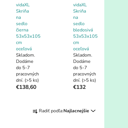
vidaXL
vidaXL
Skriňa
Skriňa
na
na
sedlo
sedlo
čierna
bledosivá
53x53x105
53x53x105
cm
cm
oceľová
oceľová
Skladom.
Skladom.
Dodáme
Dodáme
do 5-7
do 5-7
pracovných
pracovných
dní.
(>5 ks)
dní.
(>5 ks)
€138,60
€132
R
Radiť podľa:
Najlacnejšie
a
d