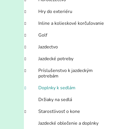
Hry do exteriéru
i
Inline a kolieskové korčuľovanie
Golf
Jazdectvo
Jazdecké potreby
Príslušenstvo k jazdeckým
potrebám
Doplnky k sedlám
Držiaky na sedlá
Starostlivosť o kone
Jazdecké oblečenie a doplnky