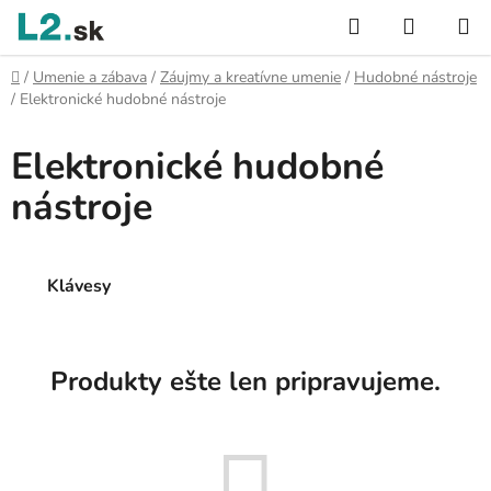
Prejsť
Hľadať
NÁKUP
na
KOŠÍK
obsah
Domov
/
Umenie a zábava
/
Záujmy a kreatívne umenie
/
Hudobné nástroje
/
Elektronické hudobné nástroje
Elektronické hudobné
nástroje
Klávesy
Produkty ešte len pripravujeme.