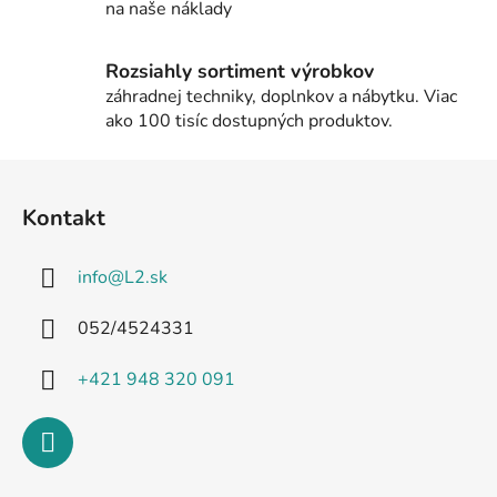
na naše náklady
Rozsiahly sortiment výrobkov
záhradnej techniky, doplnkov a nábytku. Viac
ako 100 tisíc dostupných produktov.
Z
á
Kontakt
p
ä
info
@
L2.sk
t
i
052/4524331
e
+421 948 320 091