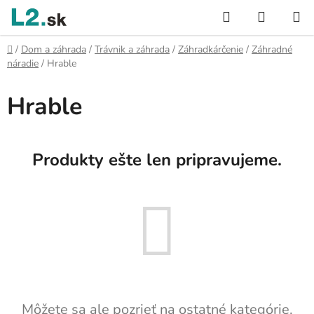
Prejsť
Hľadať
NÁKUP
na
KOŠÍK
obsah
Domov
/
Dom a záhrada
/
Trávnik a záhrada
/
Záhradkárčenie
/
Záhradné
náradie
/
Hrable
Hrable
Produkty ešte len pripravujeme.
Môžete sa ale pozrieť na ostatné kategórie.