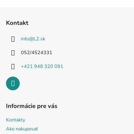
Z
á
Kontakt
p
ä
info
@
L2.sk
t
i
052/4524331
e
+421 948 320 091
Informácie pre vás
Kontakty
Ako nakupovať