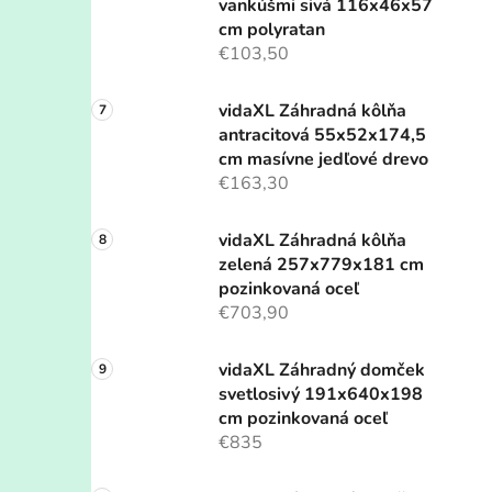
vankúšmi sivá 116x46x57
cm polyratan
€103,50
vidaXL Záhradná kôlňa
antracitová 55x52x174,5
cm masívne jedľové drevo
€163,30
vidaXL Záhradná kôlňa
zelená 257x779x181 cm
pozinkovaná oceľ
€703,90
vidaXL Záhradný domček
svetlosivý 191x640x198
cm pozinkovaná oceľ
€835