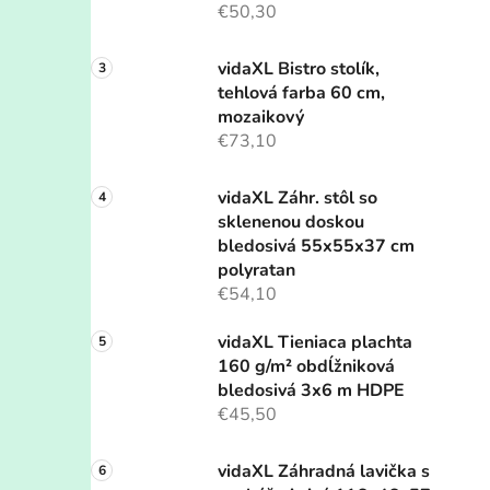
€50,30
vidaXL Bistro stolík,
tehlová farba 60 cm,
mozaikový
€73,10
vidaXL Záhr. stôl so
sklenenou doskou
bledosivá 55x55x37 cm
polyratan
€54,10
vidaXL Tieniaca plachta
160 g/m² obdĺžniková
bledosivá 3x6 m HDPE
€45,50
vidaXL Záhradná lavička s