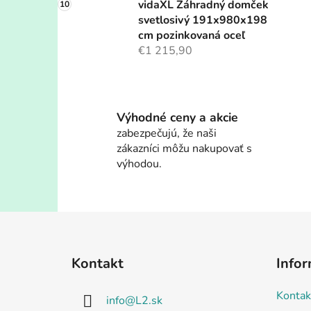
vidaXL Záhradný domček
svetlosivý 191x980x198
cm pozinkovaná oceľ
€1 215,90
Výhodné ceny a akcie
zabezpečujú, že naši
zákazníci môžu nakupovať s
výhodou.
Z
á
Kontakt
Infor
p
ä
Kontak
info
@
L2.sk
t