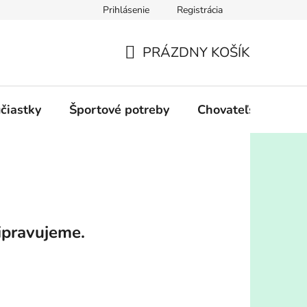
Prihlásenie
Registrácia
PRÁZDNY KOŠÍK
NÁKUPNÝ
KOŠÍK
účiastky
Športové potreby
Chovateľské potre
ipravujeme.