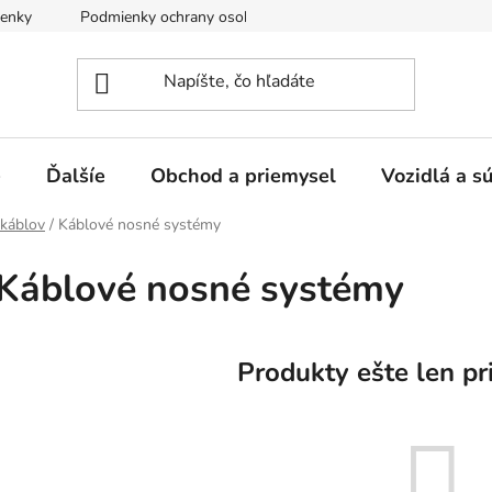
enky
Podmienky ochrany osobných údajov
e
Ďalšíe
Obchod a priemysel
Vozidlá a s
 káblov
/
Káblové nosné systémy
Káblové nosné systémy
Produkty ešte len pr