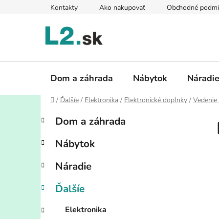
Prejsť
Kontakty
Ako nakupovať
Obchodné podmi
na
obsah
Dom a záhrada
Nábytok
Náradi
Domov
/
Ďalšíe
/
Elektronika
/
Elektronické doplnky
/
Vedenie
B
K
Preskočiť
Dom a záhrada
a
kategórie
o
t
č
Nábytok
e
n
g
ý
Náradie
ó
p
r
Ďalšíe
i
a
e
n
Elektronika
e