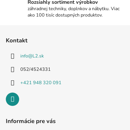
Rozsiahly sortiment výrobkov
záhradnej techniky, doplnkov a nábytku. Viac
ako 100 tisíc dostupných produktov.
Z
á
Kontakt
p
ä
info
@
L2.sk
t
i
052/4524331
e
+421 948 320 091
Informácie pre vás