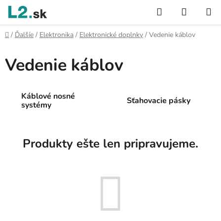
Prejsť
Hľadať
NÁKUP
na
KOŠÍK
obsah
Domov
/
Ďalšíe
/
Elektronika
/
Elektronické doplnky
/
Vedenie káblov
Vedenie káblov
Káblové nosné
Sťahovacie pásky
systémy
Produkty ešte len pripravujeme.