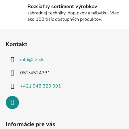
Rozsiahly sortiment výrobkov
záhradnej techniky, doplnkov a nábytku. Viac
ako 100 tisíc dostupných produktov.
Z
á
Kontakt
p
ä
info
@
L2.sk
t
i
052/4524331
e
+421 948 320 091
Informácie pre vás