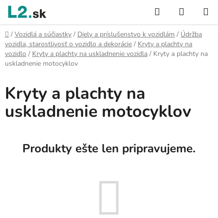
Prejsť
Hľadať
NÁKUP
na
KOŠÍK
obsah
Domov
/
Vozidlá a súčiastky
/
Diely a príslušenstvo k vozidlám
/
Údržba
vozidla, starostlivosť o vozidlo a dekorácie
/
Kryty a plachty na
vozidlo
/
Kryty a plachty na uskladnenie vozidla
/
Kryty a plachty na
uskladnenie motocyklov
Kryty a plachty na
uskladnenie motocyklov
Produkty ešte len pripravujeme.