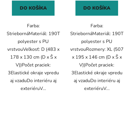
DO KOŠÍKA
DO KOŠÍKA
Farba:
Farba:
StriebornáMateriál: 190T
StriebornáMateriál: 190T
polyester s PU
polyester s PU
vrstvouVeľkosť: D (483 x
vrstvouRozmery: XL (507
178 x 130 cm (D x Š x
x 195 x 146 cm (D x Š x
V))Počet praciek:
V))Počet praciek:
3Elastické okraje vpredu
3Elastické okraje vpredu
aj vzaduDo interiéru aj
aj vzaduDo interiéru aj
exteriéruV...
exteriéruV...