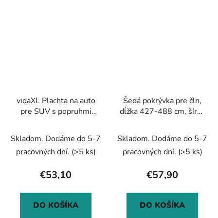
vidaXL Plachta na auto
Šedá pokrývka pre čln,
pre SUV s popruhmi
dĺžka 427-488 cm, šírka
plná strieborná M PEVA
229 cm
Skladom. Dodáme do 5-7
Skladom. Dodáme do 5-7
pracovných dní.
(>5 ks)
pracovných dní.
(>5 ks)
€53,10
€57,90
DO KOŠÍKA
DO KOŠÍKA