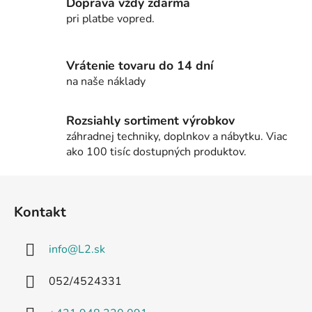
Doprava vždy zdarma
r
pri platbe vopred.
v
k
y
Vrátenie tovaru do 14 dní
v
na naše náklady
ý
p
i
Rozsiahly sortiment výrobkov
s
záhradnej techniky, doplnkov a nábytku. Viac
u
ako 100 tisíc dostupných produktov.
Z
á
Kontakt
p
ä
info
@
L2.sk
t
i
052/4524331
e