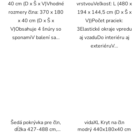
40 cm (D x Š x V)Vhodné
vrstvouVeľkosť: L (480 x
rozmery člna: 370 x 180
194 x 144,5 cm (D x Š x
x 40 cm (D x Š x
V))Počet praciek:
V)Obsahuje 4 šnúry so
3Elastické okraje vpredu
sponamiV balení sa...
aj vzaduDo interiéru aj
exteriéruV...
Šedá pokrývka pre čln,
vidaXL Kryt na čln
dĺžka 427-488 cm,
modrý 440x180x40 cm
šírka173 cm