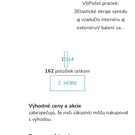
V))Počet praciek:
3Elastické okraje vpredu
aj vzaduDo interiéru aj
exteriéruV balení sa...
S
1
t
14
r
á
162
položiek celkom
O
n
v
k
HORE
l
o
á
v
a
d
n
Výhodné ceny a akcie
a
i
zabezpečujú, že naši zákazníci môžu nakupovať
c
e
s výhodou.
i
e
p