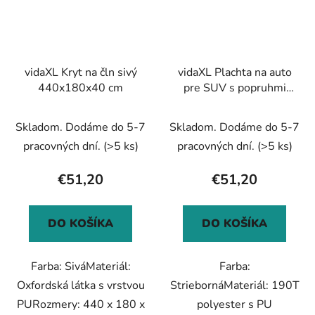
vidaXL Kryt na čln sivý
vidaXL Plachta na auto
440x180x40 cm
pre SUV s popruhmi
plná strieborná L
Skladom. Dodáme do 5-7
Skladom. Dodáme do 5-7
pracovných dní.
(>5 ks)
pracovných dní.
(>5 ks)
€51,20
€51,20
DO KOŠÍKA
DO KOŠÍKA
Farba: SiváMateriál:
Farba:
Oxfordská látka s vrstvou
StriebornáMateriál: 190T
PURozmery: 440 x 180 x
polyester s PU