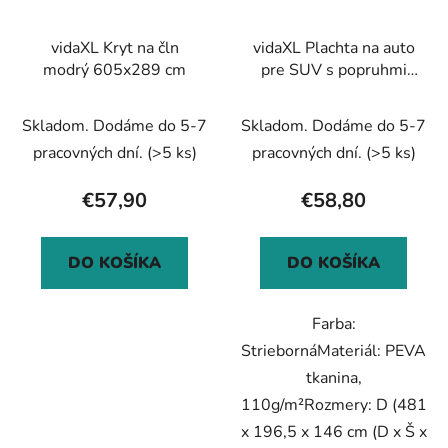
vidaXL Kryt na čln
vidaXL Plachta na auto
modrý 605x289 cm
pre SUV s popruhmi
plná strieborná L PEVA
Skladom. Dodáme do 5-7
Skladom. Dodáme do 5-7
pracovných dní.
(>5 ks)
pracovných dní.
(>5 ks)
€57,90
€58,80
DO KOŠÍKA
DO KOŠÍKA
Farba:
StriebornáMateriál: PEVA
tkanina,
110g/m²Rozmery: D (481
x 196,5 x 146 cm (D x Š x