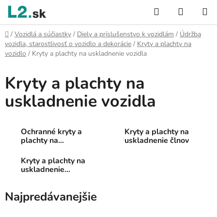
Prejsť
Hľadať
NÁKUP
na
KOŠÍK
obsah
Domov
/
Vozidlá a súčiastky
/
Diely a príslušenstvo k vozidlám
/
Údržba
vozidla, starostlivosť o vozidlo a dekorácie
/
Kryty a plachty na
vozidlo
/
Kryty a plachty na uskladnenie vozidla
Kryty a plachty na
uskladnenie vozidla
Ochranné kryty a
Kryty a plachty na
plachty na
uskladnenie člnov
automobily
Kryty a plachty na
uskladnenie
motocyklov
Najpredávanejšie