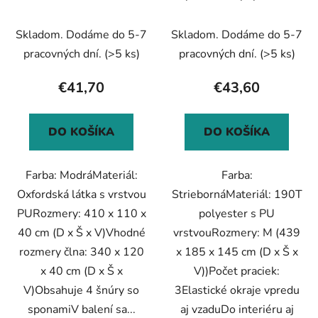
d
o
plná strieborná M
u
v
Skladom. Dodáme do 5-7
Skladom. Dodáme do 5-7
k
t
pracovných dní.
(>5 ks)
pracovných dní.
(>5 ks)
o
€41,70
€43,60
v
DO KOŠÍKA
DO KOŠÍKA
Farba: ModráMateriál:
Farba:
Oxfordská látka s vrstvou
StriebornáMateriál: 190T
PURozmery: 410 x 110 x
polyester s PU
40 cm (D x Š x V)Vhodné
vrstvouRozmery: M (439
rozmery člna: 340 x 120
x 185 x 145 cm (D x Š x
x 40 cm (D x Š x
V))Počet praciek:
V)Obsahuje 4 šnúry so
3Elastické okraje vpredu
sponamiV balení sa...
aj vzaduDo interiéru aj