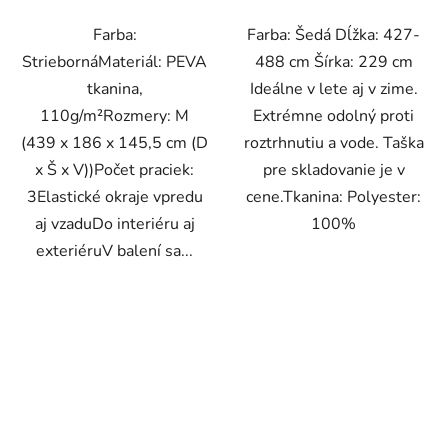
Farba:
Farba: Šedá Dĺžka: 427-
StriebornáMateriál: PEVA
488 cm Šírka: 229 cm
tkanina,
Ideálne v lete aj v zime.
110g/m²Rozmery: M
Extrémne odolný proti
(439 x 186 x 145,5 cm (D
roztrhnutiu a vode. Taška
x Š x V))Počet praciek:
pre skladovanie je v
3Elastické okraje vpredu
cene.Tkanina: Polyester:
aj vzaduDo interiéru aj
100%
exteriéruV balení sa...