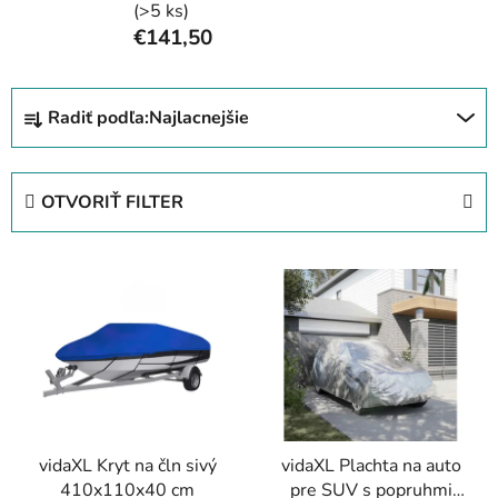
(>5 ks)
€141,50
R
Radiť podľa:
Najlacnejšie
a
d
e
OTVORIŤ FILTER
n
i
V
e
ý
p
p
r
i
o
s
d
p
u
r
k
vidaXL Kryt na čln sivý
vidaXL Plachta na auto
o
t
410x110x40 cm
pre SUV s popruhmi