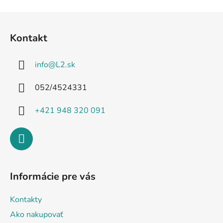
Z
á
Kontakt
p
ä
info
@
L2.sk
t
i
052/4524331
e
+421 948 320 091
Informácie pre vás
Kontakty
Ako nakupovať