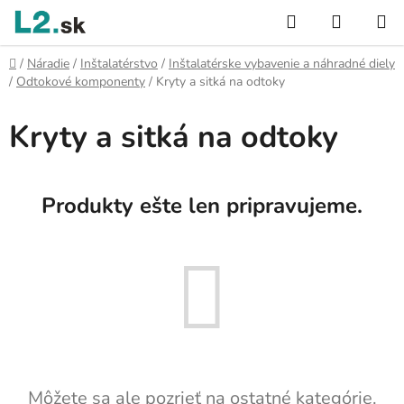
Prejsť
Hľadať
NÁKUP
na
KOŠÍK
obsah
Domov
/
Náradie
/
Inštalatérstvo
/
Inštalatérske vybavenie a náhradné diely
/
Odtokové komponenty
/
Kryty a sitká na odtoky
Kryty a sitká na odtoky
Produkty ešte len pripravujeme.
Môžete sa ale pozrieť na ostatné kategórie.