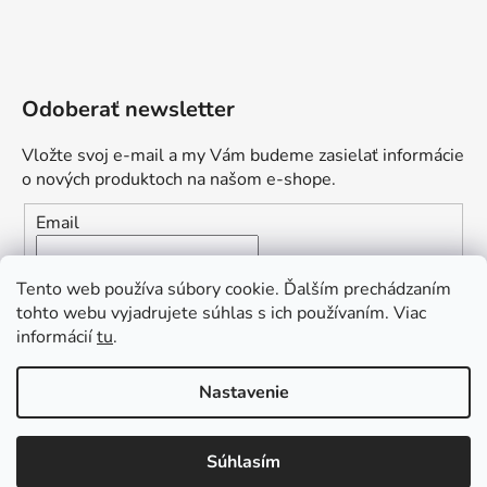
Odoberať newsletter
Vložte svoj e-mail a my Vám budeme zasielať informácie
o nových produktoch na našom e-shope.
Email
Vložením e-mailu súhlasíte s
podmienkami ochrany
Tento web používa súbory cookie. Ďalším prechádzaním
osobných údajov
tohto webu vyjadrujete súhlas s ich používaním. Viac
informácií
tu
.
PRIHLÁSIŤ SA
„Odpovedám okamžite. S čím vám
Nastavenie
môžem pomôcť?“
Obľúbená ponuka
: Zaplaťte vopred a získajte
Súhlasím
Vytvoril Shoptet Premium
dopravu zdarma!