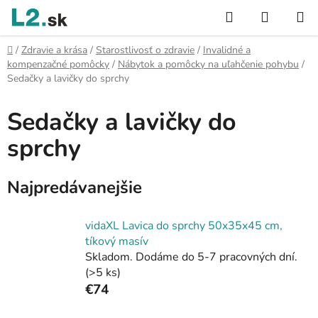
Prejsť
Hľadať
NÁKUP
na
KOŠÍK
obsah
Domov
/
Zdravie a krása
/
Starostlivosť o zdravie
/
Invalidné a
kompenzačné pomôcky
/
Nábytok a pomôcky na uľahčenie pohybu
/
Sedačky a lavičky do sprchy
Sedačky a lavičky do
sprchy
Najpredávanejšie
vidaXL Lavica do sprchy 50x35x45 cm,
tíkový masív
Skladom. Dodáme do 5-7 pracovných dní.
(>5 ks)
€74