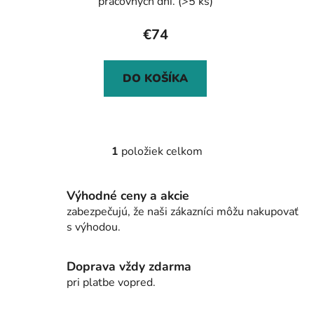
t
pracovných dní.
(>5 ks)
o
€74
v
DO KOŠÍKA
1
položiek celkom
O
v
l
Výhodné ceny a akcie
á
zabezpečujú, že naši zákazníci môžu nakupovať
d
s výhodou.
a
c
i
Doprava vždy zdarma
e
pri platbe vopred.
p
r