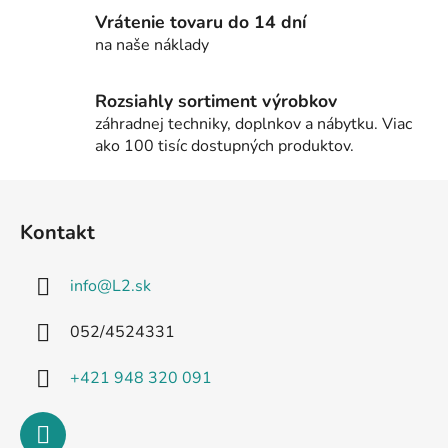
v
Vrátenie tovaru do 14 dní
k
na naše náklady
y
v
Rozsiahly sortiment výrobkov
ý
záhradnej techniky, doplnkov a nábytku. Viac
p
ako 100 tisíc dostupných produktov.
i
s
Z
u
á
Kontakt
p
ä
info
@
L2.sk
t
i
052/4524331
e
+421 948 320 091