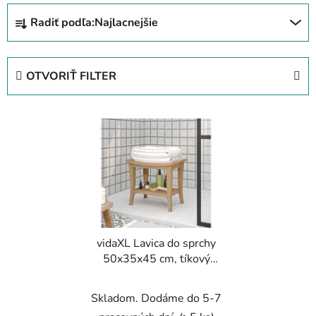
R
Radiť podľa:
Najlacnejšie
a
d
e
OTVORIŤ FILTER
n
i
V
e
ý
p
p
r
i
o
s
d
p
u
r
k
vidaXL Lavica do sprchy
o
t
50x35x45 cm, tíkový
d
o
masív
u
v
Skladom. Dodáme do 5-7
k