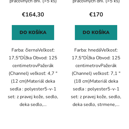
pracovných dní.
(>5 ks)
pracovných dní.
(>5 ks)
€164,30
€170
DO KOŠÍKA
DO KOŠÍKA
Farba: čiernaVeľkosť:
Farba: hnedáVeľkosť:
17,5"Dĺžka Obvod: 125
17,5"Dĺžka Obvod: 125
centimetrovPažerák
centimetrovPažerák
(Channel) veľkosť: 4,7 "
(Channel) veľkosť: 7,1 "
(12 cm)Materiál deka
(18 cm)Materiál deka
sedla : polyester5-v-1
sedla : polyester5-v-1
set: z pravej kože, sedlo,
set: z pravej kože, sedlo,
deka sedlo,...
deka sedlo, strmene,...