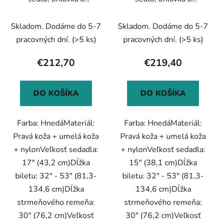
poprsák, pravá koža,
poprsák, pravá koža,
17", hnedé
15", hnedé
Skladom. Dodáme do 5-7
Skladom. Dodáme do 5-7
pracovných dní.
(>5 ks)
pracovných dní.
(>5 ks)
€212,70
€219,40
DO KOŠÍKA
DO KOŠÍKA
Farba: HnedáMateriál:
Farba: HnedáMateriál:
Pravá koža + umelá koža
Pravá koža + umelá koža
+ nylonVeľkosť sedadla:
+ nylonVeľkosť sedadla:
17" (43,2 cm)Dĺžka
15" (38,1 cm)Dĺžka
biletu: 32" - 53" (81,3-
biletu: 32" - 53" (81,3-
134,6 cm)Dĺžka
134,6 cm)Dĺžka
strmeňového remeňa:
strmeňového remeňa:
30" (76,2 cm)Veľkosť
30" (76,2 cm)Veľkosť