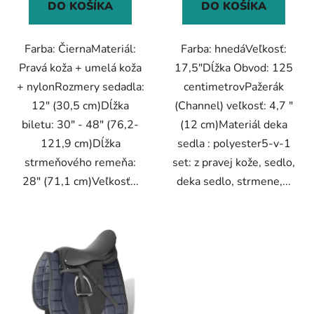
DO KOŠÍKA
DO KOŠÍKA
Farba: ČiernaMateriál:
Farba: hnedáVeľkosť:
Pravá koža + umelá koža
17,5"Dĺžka Obvod: 125
+ nylonRozmery sedadla:
centimetrovPažerák
12" (30,5 cm)Dĺžka
(Channel) veľkosť: 4,7 "
biletu: 30" - 48" (76,2-
(12 cm)Materiál deka
121,9 cm)Dĺžka
sedla : polyester5-v-1
strmeňového remeňa:
set: z pravej kože, sedlo,
28" (71,1 cm)Veľkosť...
deka sedlo, strmene,...