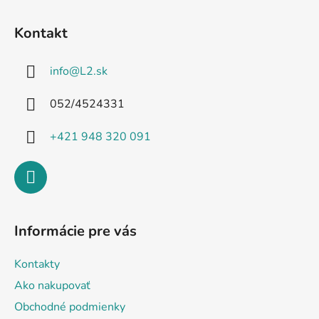
Z
á
Kontakt
p
ä
info
@
L2.sk
t
i
052/4524331
e
+421 948 320 091
Informácie pre vás
Kontakty
Ako nakupovať
Obchodné podmienky