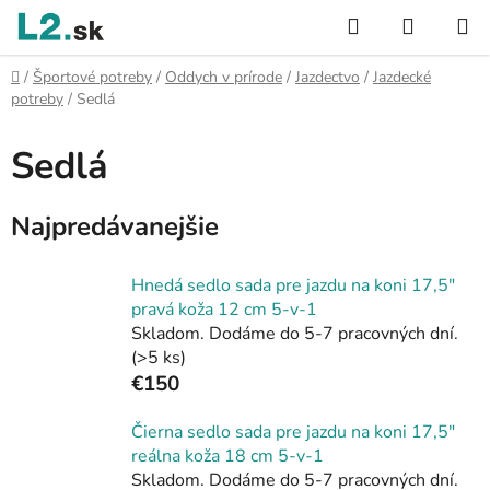
Prejsť
Hľadať
NÁKUP
na
KOŠÍK
obsah
Domov
/
Športové potreby
/
Oddych v prírode
/
Jazdectvo
/
Jazdecké
potreby
/
Sedlá
Sedlá
Najpredávanejšie
Hnedá sedlo sada pre jazdu na koni 17,5"
pravá koža 12 cm 5-v-1
Skladom. Dodáme do 5-7 pracovných dní.
(>5 ks)
€150
Čierna sedlo sada pre jazdu na koni 17,5"
reálna koža 18 cm 5-v-1
Skladom. Dodáme do 5-7 pracovných dní.