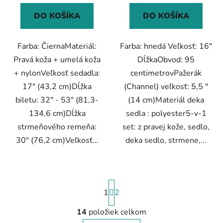
DO KOŠÍKA
DO KOŠÍKA
Farba: ČiernaMateriál:
Farba: hnedá Veľkosť: 16"
Pravá koža + umelá koža
DĺžkaObvod: 95
+ nylonVeľkosť sedadla:
centimetrovPažerák
17" (43,2 cm)Dĺžka
(Channel) veľkosť: 5,5 "
biletu: 32" - 53" (81,3-
(14 cm)Materiál deka
134,6 cm)Dĺžka
sedla : polyester5-v-1
strmeňového remeňa:
set: z pravej kože, sedlo,
30" (76,2 cm)Veľkosť...
deka sedlo, strmene,...
S
1
t
2
r
á
14
položiek celkom
O
n