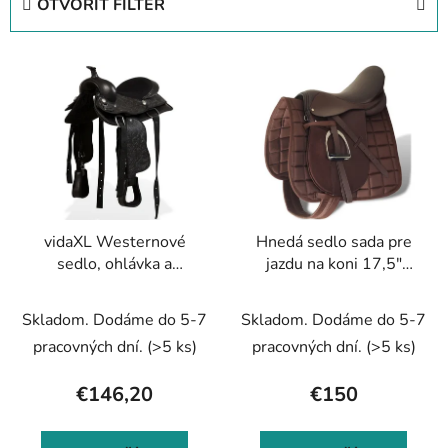
OTVORIŤ FILTER
n
i
V
e
ý
p
p
r
i
o
s
d
p
u
r
k
vidaXL Westernové
Hnedá sedlo sada pre
o
t
sedlo, ohlávka a
jazdu na koni 17,5"
d
o
poprsák, pravá koža,
pravá koža 12 cm 5-v-1
u
v
12", čierne
Skladom. Dodáme do 5-7
Skladom. Dodáme do 5-7
k
t
pracovných dní.
(>5 ks)
pracovných dní.
(>5 ks)
o
€146,20
€150
v