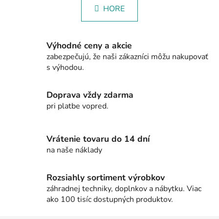
v
k
HORE
l
o
á
v
a
d
n
Výhodné ceny a akcie
a
i
zabezpečujú, že naši zákazníci môžu nakupovať
c
e
s výhodou.
i
e
p
Doprava vždy zdarma
r
pri platbe vopred.
v
k
y
Vrátenie tovaru do 14 dní
v
na naše náklady
ý
p
i
Rozsiahly sortiment výrobkov
s
záhradnej techniky, doplnkov a nábytku. Viac
u
ako 100 tisíc dostupných produktov.