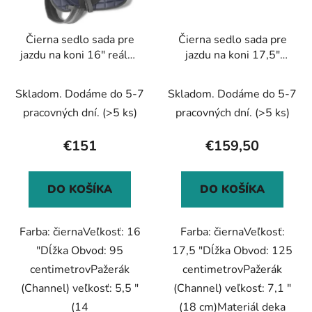
Čierna sedlo sada pre
Čierna sedlo sada pre
jazdu na koni 16" reálna
jazdu na koni 17,5"
koža 14 cm 5-v-1
reálna koža 18 cm 5-v-
1
Skladom. Dodáme do 5-7
Skladom. Dodáme do 5-7
pracovných dní.
(>5 ks)
pracovných dní.
(>5 ks)
€151
€159,50
DO KOŠÍKA
DO KOŠÍKA
Farba: čiernaVeľkosť: 16
Farba: čiernaVeľkosť:
"Dĺžka Obvod: 95
17,5 "Dĺžka Obvod: 125
centimetrovPažerák
centimetrovPažerák
(Channel) veľkosť: 5,5 "
(Channel) veľkosť: 7,1 "
(14
(18 cm)Materiál deka