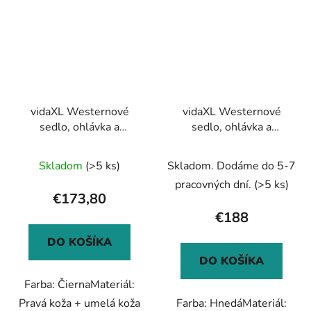
vidaXL Westernové
vidaXL Westernové
sedlo, ohlávka a
sedlo, ohlávka a
poprsák, pravá koža,
poprsák, pravá koža,
13", čierne
13", hnedé
Skladom
(>5 ks)
Skladom. Dodáme do 5-7
pracovných dní.
(>5 ks)
€173,80
€188
DO KOŠÍKA
DO KOŠÍKA
Farba: ČiernaMateriál:
Pravá koža + umelá koža
Farba: HnedáMateriál: