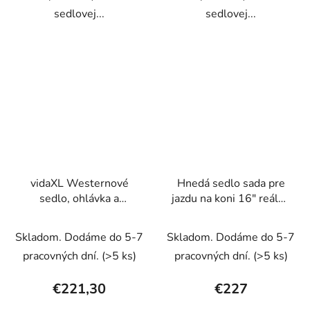
sedlovej...
sedlovej...
vidaXL Westernové
Hnedá sedlo sada pre
sedlo, ohlávka a
jazdu na koni 16" reálna
poprsák, pravá koža,
koža 14 cm 5-v-1
17", čierne
Skladom. Dodáme do 5-7
Skladom. Dodáme do 5-7
pracovných dní.
(>5 ks)
pracovných dní.
(>5 ks)
€221,30
€227