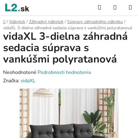
Prejsť
Hľadať
NÁKUP
na
KOŠÍK
obsah
Domov
/
Nábytok
/
Záhradný nábytok
/
Súpravy záhradného nábytku
/
vidaXL 3-dielna záhradná sedacia súprava s vankúšmi polyratanová
vidaXL 3-dielna záhradná
sedacia súprava s
vankúšmi polyratanová
Priemerné
Neohodnotené
Podrobnosti hodnotenia
hodnotenie
Značka:
vidaXL
produktu
je
0,0
z
5
hviezdičiek.