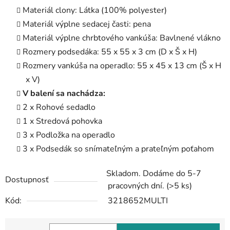
Materiál clony: Látka (100% polyester)
Materiál výplne sedacej časti: pena
Materiál výplne chrbtového vankúša: Bavlnené vlákno
Rozmery podsedáka: 55 x 55 x 3 cm (D x Š x H)
Rozmery vankúša na operadlo: 55 x 45 x 13 cm (Š x H
x V)
V balení sa nachádza:
2 x Rohové sedadlo
1 x Stredová pohovka
3 x Podložka na operadlo
3 x Podsedák so snímateľným a prateľným poťahom
Skladom. Dodáme do 5-7
Dostupnosť
pracovných dní.
(>5 ks)
Kód:
3218652MULTI