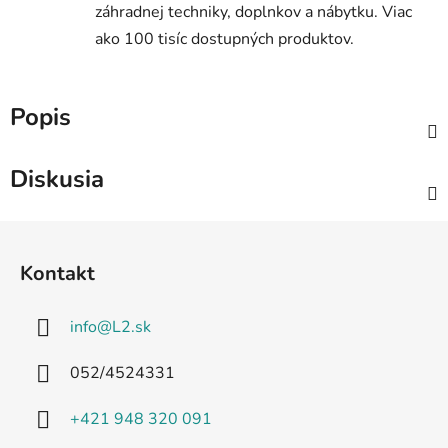
záhradnej techniky, doplnkov a nábytku. Viac
ako 100 tisíc dostupných produktov.
Popis
Diskusia
Z
á
Kontakt
p
ä
info
@
L2.sk
t
i
052/4524331
e
+421 948 320 091