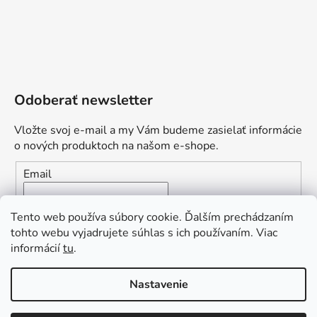
Odoberať newsletter
Vložte svoj e-mail a my Vám budeme zasielať informácie
o nových produktoch na našom e-shope.
Email
Vložením e-mailu súhlasíte s
podmienkami ochrany
Tento web používa súbory cookie. Ďalším prechádzaním
osobných údajov
tohto webu vyjadrujete súhlas s ich používaním. Viac
informácií
tu
.
PRIHLÁSIŤ SA
„Odpovedám okamžite. S čím vám
Nastavenie
môžem pomôcť?“