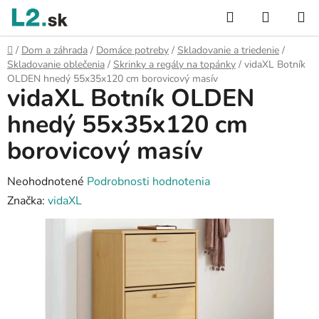
Prejsť
Hľadať
NÁKUP
na
KOŠÍK
obsah
Domov
/
Dom a záhrada
/
Domáce potreby
/
Skladovanie a triedenie
/
Skladovanie oblečenia
/
Skrinky a regály na topánky
/
vidaXL Botník
OLDEN hnedý 55x35x120 cm borovicový masív
vidaXL Botník OLDEN
hnedý 55x35x120 cm
borovicový masív
Priemerné
Neohodnotené
Podrobnosti hodnotenia
hodnotenie
Značka:
vidaXL
produktu
je
0,0
z
5
hviezdičiek.