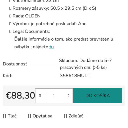
Vnútorná hĺbka: 33 cm
Rozmery zásuvky: 50,5 x 29,5 cm (D x Š)
Rada: OLDEN
Výrobok je potrebné poskladať: Áno
Legal Documents:
Ďalšie informácie o tom, ako predísť prevráteniu
nábytku; nájdete
tu
Skladom. Dodáme do 5-7
Dostupnosť
pracovných dní.
(>5 ks)
Kód:
358618MULTI
€88,30
DO KOŠÍKA
Jednotková cena:
Tlač
Opýtať sa
Zdieľať