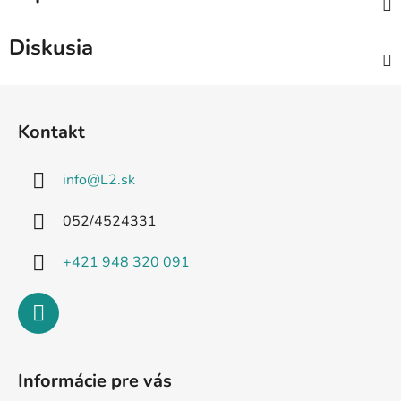
Diskusia
Z
á
Kontakt
p
ä
info
@
L2.sk
t
i
052/4524331
e
+421 948 320 091
Informácie pre vás