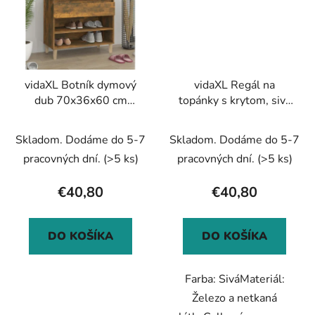
vidaXL Botník dymový
vidaXL Regál na
dub 70x36x60 cm
topánky s krytom, sivý
spracované drevo
115x28x110 cm, látka
Skladom. Dodáme do 5-7
Skladom. Dodáme do 5-7
pracovných dní.
(>5 ks)
pracovných dní.
(>5 ks)
€40,80
€40,80
DO KOŠÍKA
DO KOŠÍKA
Farba: SiváMateriál:
Železo a netkaná