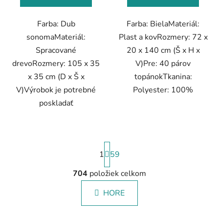
Farba: Dub
Farba: BielaMateriál:
sonomaMateriál:
Plast a kovRozmery: 72 x
Spracované
20 x 140 cm (Š x H x
drevoRozmery: 105 x 35
V)Pre: 40 párov
x 35 cm (D x Š x
topánokTkanina:
V)Výrobok je potrebné
Polyester: 100%
poskladať
S
1
t
59
r
á
704
položiek celkom
O
n
v
k
HORE
l
o
á
v