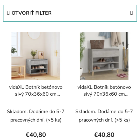
d
e
OTVORIŤ FILTER
n
i
V
e
ý
p
p
r
i
o
s
d
p
u
r
k
vidaXL Botník betónovo
vidaXL Botník betónovo
o
t
sivý 70x36x60 cm
sivý 70x36x60 cm
d
o
spracované drevo
spracované drevo
u
v
Skladom. Dodáme do 5-7
Skladom. Dodáme do 5-7
k
t
pracovných dní.
(>5 ks)
pracovných dní.
(>5 ks)
o
€40,80
€40,80
v