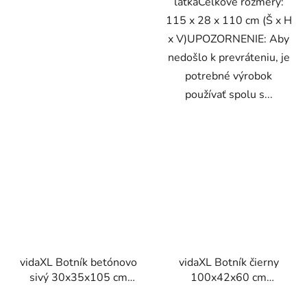
látkaCelkové rozmery:
115 x 28 x 110 cm (Š x H
x V)UPOZORNENIE: Aby
nedošlo k prevráteniu, je
potrebné výrobok
používať spolu s...
vidaXL Botník betónovo
vidaXL Botník čierny
sivý 30x35x105 cm
100x42x60 cm
spracované drevo
kompozitné drevo