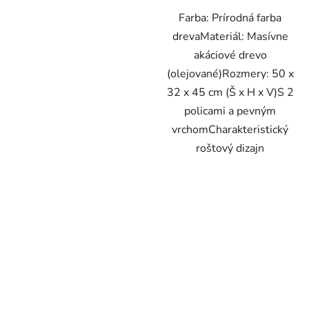
Farba: Prírodná farba
drevaMateriál: Masívne
akáciové drevo
(olejované)Rozmery: 50 x
32 x 45 cm (Š x H x V)S 2
policami a pevným
vrchomCharakteristický
roštový dizajn