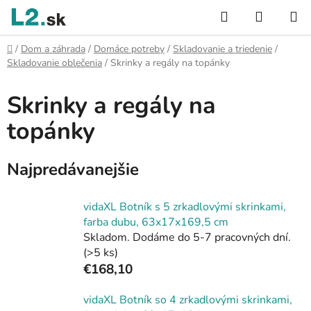
Prejsť
Hľadať
NÁKUP
na
KOŠÍK
obsah
Domov
/
Dom a záhrada
/
Domáce potreby
/
Skladovanie a triedenie
/
Skladovanie oblečenia
/
Skrinky a regály na topánky
Skrinky a regály na
topánky
Najpredávanejšie
vidaXL Botník s 5 zrkadlovými skrinkami,
farba dubu, 63x17x169,5 cm
Skladom. Dodáme do 5-7 pracovných dní.
(>5 ks)
€168,10
vidaXL Botník so 4 zrkadlovými skrinkami,