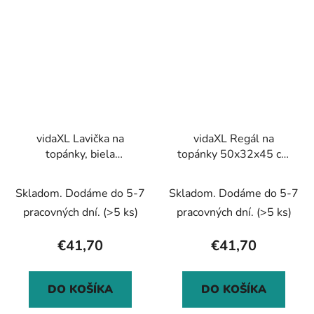
vidaXL Lavička na
vidaXL Regál na
topánky, biela
topánky 50x32x45 cm
102x35x55 cm,
masívne akáciové drevo
kompozitné drevo
Skladom. Dodáme do 5-7
Skladom. Dodáme do 5-7
pracovných dní.
(>5 ks)
pracovných dní.
(>5 ks)
€41,70
€41,70
DO KOŠÍKA
DO KOŠÍKA