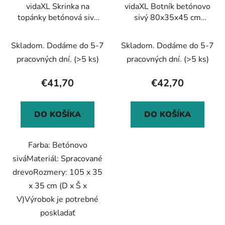
vidaXL Skrinka na
vidaXL Botník betónovo
topánky betónová sivá
sivý 80x35x45 cm
105x35x35 cm
spracované drevo
kompozitné drevo
Skladom. Dodáme do 5-7
Skladom. Dodáme do 5-7
pracovných dní.
(>5 ks)
pracovných dní.
(>5 ks)
€41,70
€42,70
DO KOŠÍKA
DO KOŠÍKA
Farba: Betónovo
siváMateriál: Spracované
drevoRozmery: 105 x 35
x 35 cm (D x Š x
V)Výrobok je potrebné
poskladať