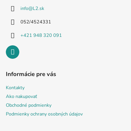
ä
info
@
L2.sk
t
i
052/4524331
e
+421 948 320 091
Informácie pre vás
Kontakty
Ako nakupovať
Obchodné podmienky
Podmienky ochrany osobných údajov