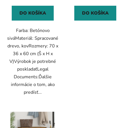
DO KOŠÍKA
DO KOŠÍKA
Farba: Betónovo
siváMateriál: Spracované
drevo, kovRozmery: 70 x
36 x 60 cm (Š x H x
V)Výrobok je potrebné
poskladaťLegal
Documents:Ďalšie
informácie o tom, ako
predísť...