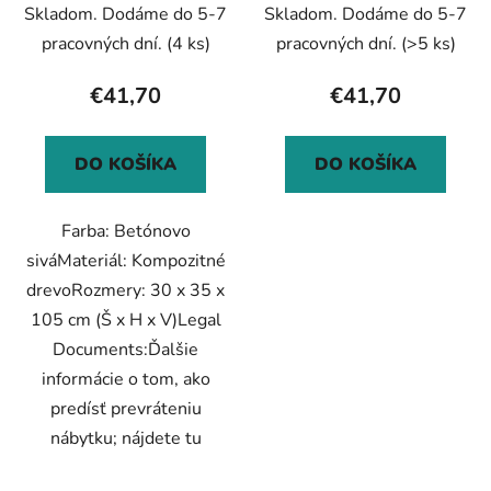
Skladom. Dodáme do 5-7
Skladom. Dodáme do 5-7
pracovných dní.
(4 ks)
pracovných dní.
(>5 ks)
€41,70
€41,70
DO KOŠÍKA
DO KOŠÍKA
Farba: Betónovo
siváMateriál: Kompozitné
drevoRozmery: 30 x 35 x
105 cm (Š x H x V)Legal
Documents:Ďalšie
informácie o tom, ako
predísť prevráteniu
nábytku; nájdete tu