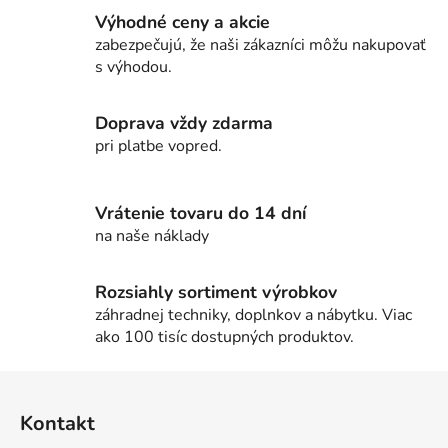
a
d
n
Výhodné ceny a akcie
a
i
zabezpečujú, že naši zákazníci môžu nakupovať
c
e
s výhodou.
i
e
p
Doprava vždy zdarma
r
pri platbe vopred.
v
k
y
Vrátenie tovaru do 14 dní
v
na naše náklady
ý
p
i
Rozsiahly sortiment výrobkov
s
záhradnej techniky, doplnkov a nábytku. Viac
u
ako 100 tisíc dostupných produktov.
Z
á
Kontakt
p