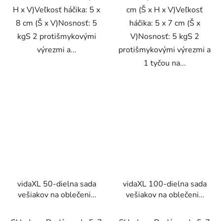
H x V)Veľkosť háčika: 5 x
cm (Š x H x V)Veľkosť
8 cm (Š x V)Nosnosť: 5
háčika: 5 x 7 cm (Š x
kgS 2 protišmykovými
V)Nosnosť: 5 kgS 2
výrezmi a...
protišmykovými výrezmi a
1 tyčou na...
vidaXL 50-dielna sada
vidaXL 100-dielna sada
vešiakov na oblečenie
vešiakov na oblečenie
tvrdé drevo
tvrdé drevo
protišmyková
protišmyková