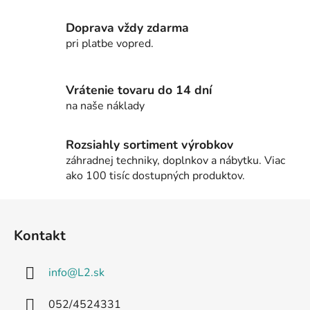
c
i
Doprava vždy zdarma
e
pri platbe vopred.
p
r
v
Vrátenie tovaru do 14 dní
k
na naše náklady
y
v
Rozsiahly sortiment výrobkov
ý
záhradnej techniky, doplnkov a nábytku. Viac
p
ako 100 tisíc dostupných produktov.
i
s
Z
u
á
Kontakt
p
ä
info
@
L2.sk
t
i
052/4524331