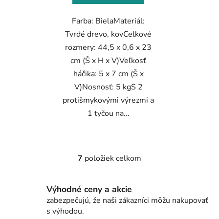
Farba: BielaMateriál:
Tvrdé drevo, kovCelkové
rozmery: 44,5 x 0,6 x 23
cm (Š x H x V)Veľkosť
háčika: 5 x 7 cm (Š x
V)Nosnosť: 5 kgS 2
protišmykovými výrezmi a
1 tyčou na...
7
položiek celkom
O
v
l
Výhodné ceny a akcie
á
zabezpečujú, že naši zákazníci môžu nakupovať
d
s výhodou.
a