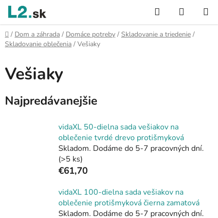
Prejsť
Hľadať
NÁKUP
na
KOŠÍK
obsah
Domov
/
Dom a záhrada
/
Domáce potreby
/
Skladovanie a triedenie
/
Skladovanie oblečenia
/
Vešiaky
Vešiaky
Najpredávanejšie
vidaXL 50-dielna sada vešiakov na
oblečenie tvrdé drevo protišmyková
Skladom. Dodáme do 5-7 pracovných dní.
(>5 ks)
€61,70
vidaXL 100-dielna sada vešiakov na
oblečenie protišmyková čierna zamatová
Skladom. Dodáme do 5-7 pracovných dní.