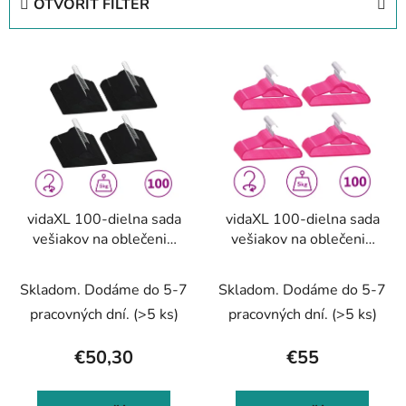
OTVORIŤ FILTER
n
i
V
e
ý
p
p
r
i
o
s
d
p
u
r
k
vidaXL 100-dielna sada
vidaXL 100-dielna sada
o
t
vešiakov na oblečenie
vešiakov na oblečenie
d
o
protišmyková čierna
protišmyková ružová
u
v
zamatová
zamatová
Skladom. Dodáme do 5-7
Skladom. Dodáme do 5-7
k
t
pracovných dní.
(>5 ks)
pracovných dní.
(>5 ks)
o
€50,30
€55
v