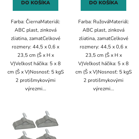
DO KOŠÍKA
DO KOŠÍKA
Farba: ČiernaMateriál:
Farba: RužováMateriál:
ABC plast, zinková
ABC plast, zinková
zliatina, zamatCelkové
zliatina, zamatCelkové
rozmery: 44,5 x 0,6 x
rozmery: 44,5 x 0,6 x
23,5 cm (Š x H x
23,5 cm (Š x H x
V)Veľkosť háčika: 5 x 8
V)Veľkosť háčika: 5 x 8
cm (Š x V)Nosnosť: 5 kgS
cm (Š x V)Nosnosť: 5 kgS
2 protišmykovými
2 protišmykovými
výrezmi...
výrezmi...