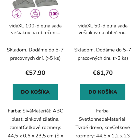
vidaXL 100-dielna sada
vidaXL 50-dielna sada
vešiakov na oblečenie
vešiakov na oblečenie
protišmyková sivá
tvrdé drevo
zamatová
protišmyková
Skladom. Dodáme do 5-7
Skladom. Dodáme do 5-7
pracovných dní.
(>5 ks)
pracovných dní.
(>5 ks)
€57,90
€61,70
DO KOŠÍKA
DO KOŠÍKA
Farba: SiváMateriál: ABC
Farba:
plast, zinková zliatina,
SvetlohnedáMateriál:
zamatCelkové rozmery:
Tvrdé drevo, kovCelkové
44,5 x 0,6 x 23,5 cm (Š x
rozmery: 44,5 x 1,2 x 23