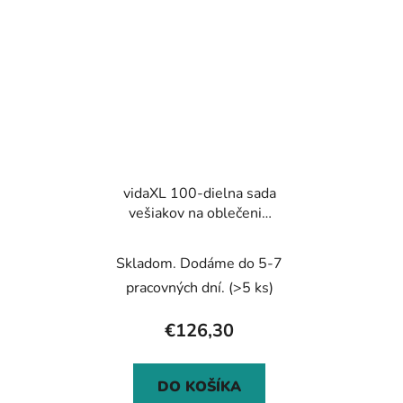
vidaXL 100-dielna sada
vešiakov na oblečenie
biela tvrdé drevo
protišmyková
Skladom. Dodáme do 5-7
pracovných dní.
(>5 ks)
€126,30
DO KOŠÍKA