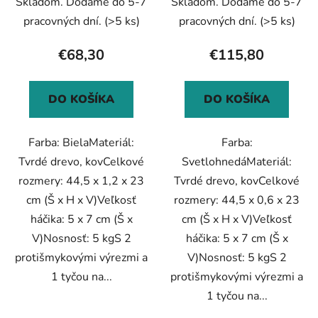
Skladom. Dodáme do 5-7
Skladom. Dodáme do 5-7
pracovných dní.
(>5 ks)
pracovných dní.
(>5 ks)
€68,30
€115,80
DO KOŠÍKA
DO KOŠÍKA
Farba: BielaMateriál:
Farba:
Tvrdé drevo, kovCelkové
SvetlohnedáMateriál:
rozmery: 44,5 x 1,2 x 23
Tvrdé drevo, kovCelkové
cm (Š x H x V)Veľkosť
rozmery: 44,5 x 0,6 x 23
háčika: 5 x 7 cm (Š x
cm (Š x H x V)Veľkosť
V)Nosnosť: 5 kgS 2
háčika: 5 x 7 cm (Š x
protišmykovými výrezmi a
V)Nosnosť: 5 kgS 2
1 tyčou na...
protišmykovými výrezmi a
1 tyčou na...