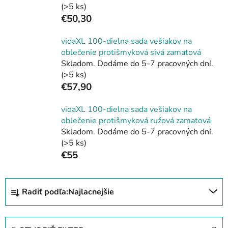
(>5 ks)
€50,30
vidaXL 100-dielna sada vešiakov na
oblečenie protišmyková sivá zamatová
Skladom. Dodáme do 5-7 pracovných dní.
(>5 ks)
€57,90
vidaXL 100-dielna sada vešiakov na
oblečenie protišmyková ružová zamatová
Skladom. Dodáme do 5-7 pracovných dní.
(>5 ks)
€55
R
Radiť podľa:
Najlacnejšie
a
d
e