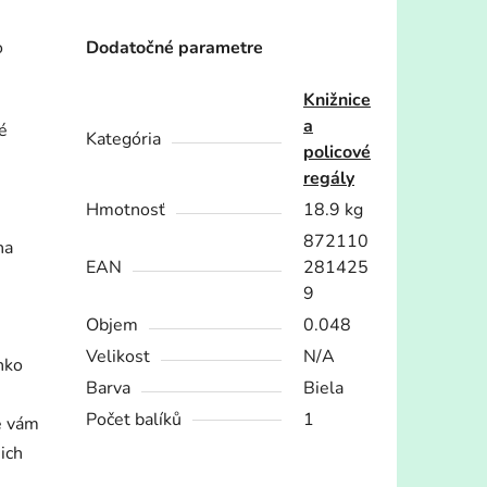
o
Dodatočné parametre
Knižnice
a
é
Kategória
policové
regály
Hmotnosť
18.9 kg
872110
na
EAN
281425
9
Objem
0.048
Velikost
N/A
hko
Barva
Biela
Počet balíků
1
ve vám
ich