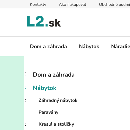
Prejsť
Kontakty
Ako nakupovať
Obchodné podmi
na
obsah
Dom a záhrada
Nábytok
Náradi
B
K
Preskočiť
Dom a záhrada
a
kategórie
o
t
č
Nábytok
e
n
g
ý
Záhradný nábytok
ó
p
r
Paravány
i
a
e
n
Kreslá a stoličky