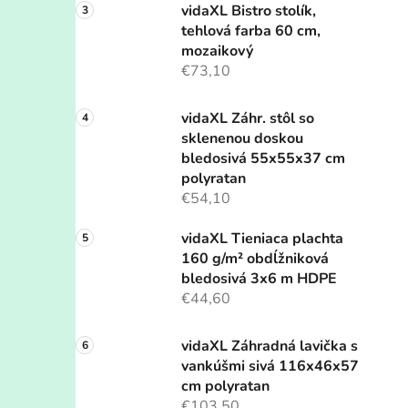
vidaXL Bistro stolík,
tehlová farba 60 cm,
mozaikový
€73,10
vidaXL Záhr. stôl so
sklenenou doskou
bledosivá 55x55x37 cm
polyratan
€54,10
vidaXL Tieniaca plachta
160 g/m² obdĺžniková
bledosivá 3x6 m HDPE
€44,60
vidaXL Záhradná lavička s
vankúšmi sivá 116x46x57
cm polyratan
€103,50