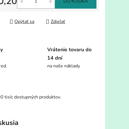
0,20
DO KOŠÍKA
tková cena:
Opýtať sa
Zdieľať
dy
Vrátenie tovaru do
14 dní
red.
na naše náklady
00 tisíc dostupných produktov.
skusia