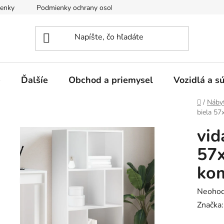
enky
Podmienky ochrany osobných údajov
e
Ďalšíe
Obchod a priemysel
Vozidlá a s
Domov
/
Náby
biela 57
vid
57
kom
Prieme
Neohod
hodnot
Značka
produk