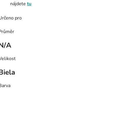
nájdete
tu
Určeno pro
Průměr
N/A
Velikost
Biela
Barva