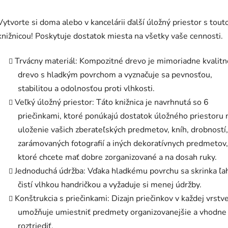
Vytvorte si doma alebo v kancelárii ďalší úložný priestor s tout
knižnicou! Poskytuje dostatok miesta na všetky vaše cennosti.
Trvácny materiál: Kompozitné drevo je mimoriadne kvalitn
drevo s hladkým povrchom a vyznačuje sa pevnosťou,
stabilitou a odolnosťou proti vlhkosti.
Veľký úložný priestor: Táto knižnica je navrhnutá so 6
priečinkami, ktoré ponúkajú dostatok úložného priestoru 
uloženie vašich zberateľských predmetov, kníh, drobností,
zarámovaných fotografií a iných dekoratívnych predmetov,
ktoré chcete mať dobre zorganizované a na dosah ruky.
Jednoduchá údržba: Vďaka hladkému povrchu sa skrinka ľa
čistí vlhkou handričkou a vyžaduje si menej údržby.
Konštrukcia s priečinkami: Dizajn priečinkov v každej vrst
umožňuje umiestniť predmety organizovanejšie a vhodne 
roztriediť.