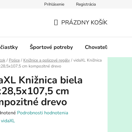
Prihlásenie
Registrácia
PRÁZDNY KOŠÍK
NÁKUPNÝ
KOŠÍK
účiastky
Športové potreby
Chovateľské potre
tok
/
Police
/
Knižnice a policové regály
/
vidaXL Knižnica
x28,5x107,5 cm kompozitné drevo
aXL Knižnica biela
x28,5x107,5 cm
pozitné drevo
rné
notené
Podrobnosti hodnotenia
enie
:
vidaXL
tu