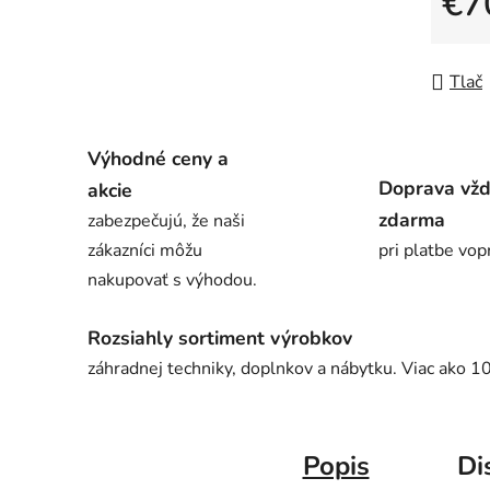
€7
Jedno
Tlač
Výhodné ceny a
Doprava vž
akcie
zdarma
zabezpečujú, že naši
zákazníci môžu
pri platbe vop
nakupovať s výhodou.
Rozsiahly sortiment výrobkov
záhradnej techniky, doplnkov a nábytku. Viac ako 1
Popis
Di