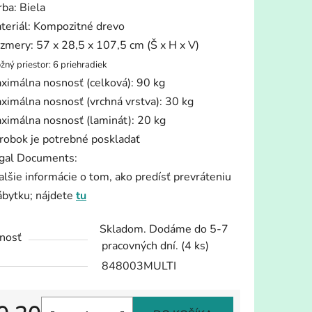
rba: Biela
teriál: Kompozitné drevo
zmery: 57 x 28,5 x 107,5 cm (Š x H x V)
žný priestor: 6 priehradiek
ximálna nosnosť (celková): 90 kg
iek.
ximálna nosnosť (vrchná vrstva): 30 kg
ximálna nosnosť (laminát): 20 kg
robok je potrebné poskladať
gal Documents:
alšie informácie o tom, ako predísť prevráteniu
ábytku; nájdete
tu
Skladom. Dodáme do 5-7
nosť
pracovných dní.
(4 ks)
848003MULTI