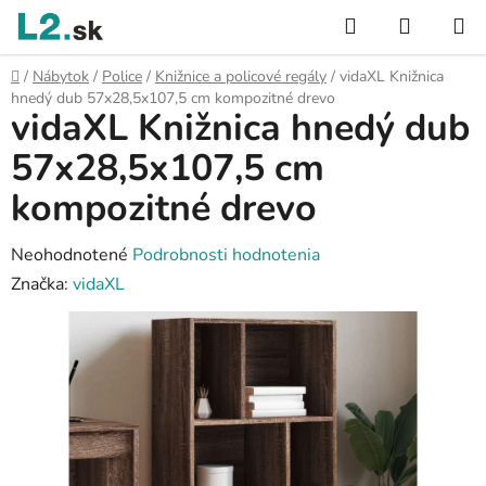
Prejsť
Hľadať
NÁKUP
na
KOŠÍK
obsah
Domov
/
Nábytok
/
Police
/
Knižnice a policové regály
/
vidaXL Knižnica
hnedý dub 57x28,5x107,5 cm kompozitné drevo
vidaXL Knižnica hnedý dub
57x28,5x107,5 cm
kompozitné drevo
Priemerné
Neohodnotené
Podrobnosti hodnotenia
hodnotenie
Značka:
vidaXL
produktu
je
0,0
z
5
hviezdičiek.