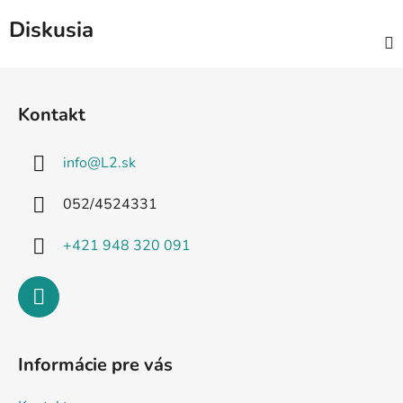
Diskusia
Z
á
Kontakt
p
ä
info
@
L2.sk
t
i
052/4524331
e
+421 948 320 091
Informácie pre vás