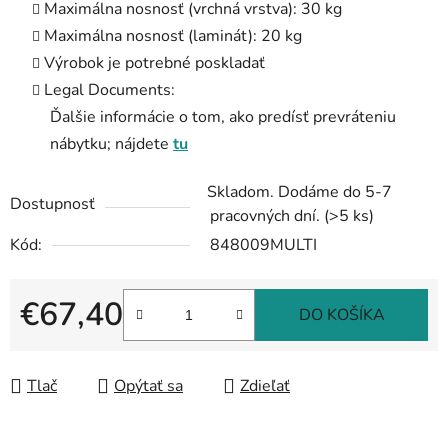
Maximálna nosnosť (vrchná vrstva): 30 kg
Maximálna nosnosť (laminát): 20 kg
Výrobok je potrebné poskladať
Legal Documents:
Ďalšie informácie o tom, ako predísť prevráteniu
nábytku; nájdete
tu
Skladom. Dodáme do 5-7
Dostupnosť
pracovných dní.
(>5 ks)
Kód:
848009MULTI
€67,40
DO KOŠÍKA
Jednotková cena:
Tlač
Opýtať sa
Zdieľať