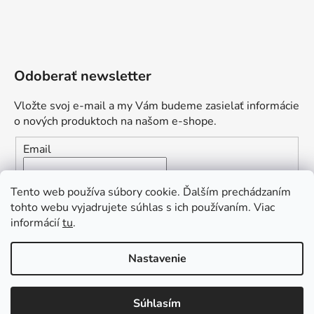
Odoberať newsletter
Vložte svoj e-mail a my Vám budeme zasielať informácie
o nových produktoch na našom e-shope.
Email
Vložením e-mailu súhlasíte s
podmienkami ochrany
Tento web používa súbory cookie. Ďalším prechádzaním
osobných údajov
tohto webu vyjadrujete súhlas s ich používaním. Viac
informácií
tu
.
PRIHLÁSIŤ SA
„Odpovedám okamžite. S čím vám
Nastavenie
môžem pomôcť?“
Obľúbená ponuka
: Zaplaťte vopred a získajte
Súhlasím
Vytvoril Shoptet Premium
dopravu zdarma!