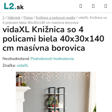
Prejsť
Hľadať
NÁKUP
na
KOŠÍK
obsah
Domov
/
Nábytok
/
Police
/
Knižnice a policové regály
/
vidaXL Knižnica so
4 policami biela 40x30x140 cm masívna borovica
vidaXL Knižnica so 4
policami biela 40x30x140
cm masívna borovica
Priemerné
Neohodnotené
Podrobnosti hodnotenia
hodnotenie
Značka:
vidaXL
produktu
je
0,0
z
5
hviezdičiek.