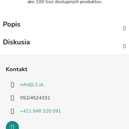
ako 100 tisíc dostupných produktov.
Popis
Diskusia
Z
á
Kontakt
p
ä
info
@
L2.sk
t
i
052/4524331
e
+421 948 320 091