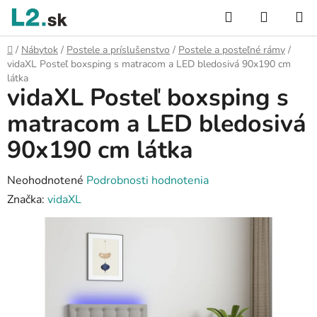
Prejsť
Hľadať
NÁKUP
na
KOŠÍK
obsah
Domov
/
Nábytok
/
Postele a príslušenstvo
/
Postele a posteľné rámy
/
vidaXL Posteľ boxsping s matracom a LED bledosivá 90x190 cm
látka
vidaXL Posteľ boxsping s
matracom a LED bledosivá
90x190 cm látka
Priemerné
Neohodnotené
Podrobnosti hodnotenia
hodnotenie
Značka:
vidaXL
produktu
je
0,0
z
5
hviezdičiek.