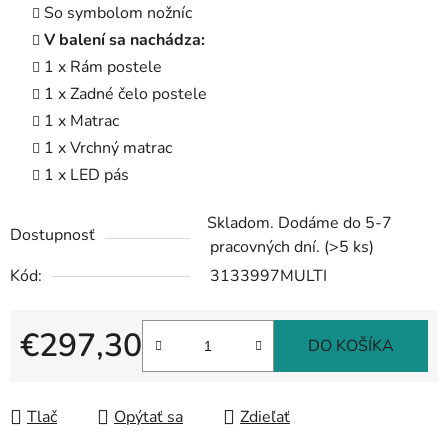
So symbolom nožníc
V balení sa nachádza:
1 x Rám postele
1 x Zadné čelo postele
1 x Matrac
1 x Vrchný matrac
1 x LED pás
Skladom. Dodáme do 5-7
Dostupnosť
pracovných dní.
(>5 ks)
Kód:
3133997MULTI
€297,30
DO KOŠÍKA
Jednotková cena:
Tlač
Opýtať sa
Zdieľať