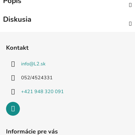
Popis
Diskusia
Z
á
Kontakt
p
ä
info
@
L2.sk
t
i
052/4524331
e
+421 948 320 091
Informácie pre vás