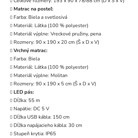
Celkové rozmery: 193 x 90 x 78/88 cm (D x Š x V)
Matrac na posteľ:
Farba: Biela a svetlosivá
Materiál: Látka (100 % polyester)
Materiál výplne: Vreckové pružiny, pena
Rozmery: 90 x 190 x 20 cm (Š x D x V)
Vrchný matrac:
Farba: Biela
Materiál: Látka (100 % polyester)
Materiál výplne: Molitan
Rozmery: 90 x 190 x 5 cm (Š x D x V)
LED pás:
Dĺžka: 55 m
Napätie: DC 5 V
Dĺžka USB kábla: 150 cm
Dĺžka napájacieho kábla: 30 cm
Stupeň krytia: IP65