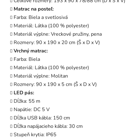
Celkové rozmery: 193 x 90 x 78/88 cm (D x Š x V)
Matrac na posteľ:
Farba: Biela a svetlosivá
Materiál: Látka (100 % polyester)
Materiál výplne: Vreckové pružiny, pena
Rozmery: 90 x 190 x 20 cm (Š x D x V)
Vrchný matrac:
Farba: Biela
Materiál: Látka (100 % polyester)
Materiál výplne: Molitan
Rozmery: 90 x 190 x 5 cm (Š x D x V)
LED pás:
Dĺžka: 55 m
Napätie: DC 5 V
Dĺžka USB kábla: 150 cm
Dĺžka napájacieho kábla: 30 cm
Stupeň krytia: IP65