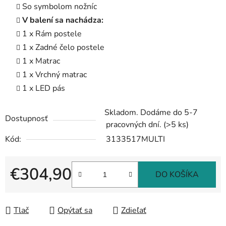
So symbolom nožníc
V balení sa nachádza:
1 x Rám postele
1 x Zadné čelo postele
1 x Matrac
1 x Vrchný matrac
1 x LED pás
Skladom. Dodáme do 5-7
Dostupnosť
pracovných dní.
(>5 ks)
Kód:
3133517MULTI
€304,90
DO KOŠÍKA
Jednotková cena:
Tlač
Opýtať sa
Zdieľať