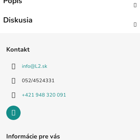
Popis
Diskusia
Z
á
Kontakt
p
ä
info
@
L2.sk
t
i
052/4524331
e
+421 948 320 091
Informácie pre vás