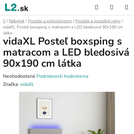
Prejsť
Hľadať
NÁKUP
na
KOŠÍK
obsah
Domov
/
Nábytok
/
Postele a príslušenstvo
/
Postele a posteľné rámy
/
vidaXL Posteľ boxsping s matracom a LED bledosivá 90x190 cm
látka
vidaXL Posteľ boxsping s
matracom a LED bledosivá
90x190 cm látka
Priemerné
Neohodnotené
Podrobnosti hodnotenia
hodnotenie
Značka:
vidaXL
produktu
je
0,0
z
5
hviezdičiek.