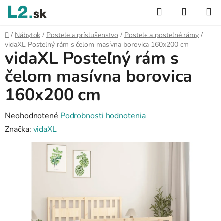
Prejsť
Hľadať
NÁKUP
na
KOŠÍK
obsah
Domov
/
Nábytok
/
Postele a príslušenstvo
/
Postele a posteľné rámy
/
vidaXL Posteľný rám s čelom masívna borovica 160x200 cm
vidaXL Posteľný rám s
čelom masívna borovica
160x200 cm
Priemerné
Neohodnotené
Podrobnosti hodnotenia
hodnotenie
Značka:
vidaXL
produktu
je
0,0
z
5
hviezdičiek.