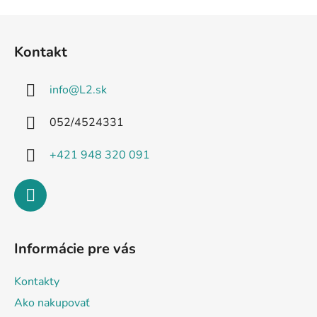
Z
á
Kontakt
p
ä
info
@
L2.sk
t
i
052/4524331
e
+421 948 320 091
Informácie pre vás
Kontakty
Ako nakupovať