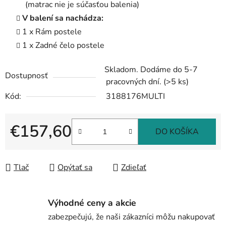
(matrac nie je súčasťou balenia)
V balení sa nachádza:
1 x Rám postele
1 x Zadné čelo postele
Skladom. Dodáme do 5-7
Dostupnosť
pracovných dní.
(>5 ks)
Kód:
3188176MULTI
€157,60
DO KOŠÍKA
Jednotková cena:
Tlač
Opýtať sa
Zdieľať
Výhodné ceny a akcie
zabezpečujú, že naši zákazníci môžu nakupovať