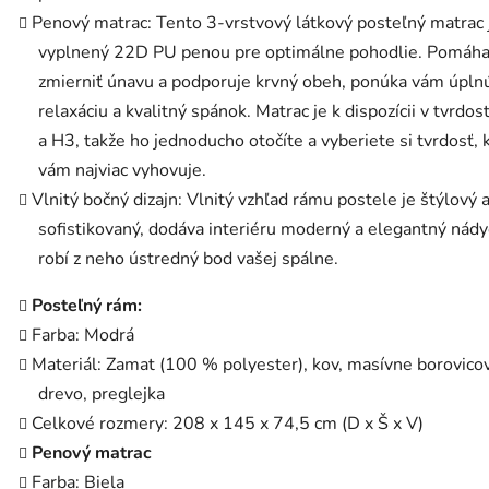
Penový matrac: Tento 3-vrstvový látkový posteľný matrac 
vyplnený 22D PU penou pre optimálne pohodlie. Pomáh
zmierniť únavu a podporuje krvný obeh, ponúka vám úpln
relaxáciu a kvalitný spánok. Matrac je k dispozícii v tvrdos
a H3, takže ho jednoducho otočíte a vyberiete si tvrdosť, 
vám najviac vyhovuje.
Vlnitý bočný dizajn: Vlnitý vzhľad rámu postele je štýlový 
sofistikovaný, dodáva interiéru moderný a elegantný nády
robí z neho ústredný bod vašej spálne.
Posteľný rám:
Farba: Modrá
Materiál: Zamat (100 % polyester), kov, masívne borovico
drevo, preglejka
Celkové rozmery: 208 x 145 x 74,5 cm (D x Š x V)
Penový matrac
Farba: Biela