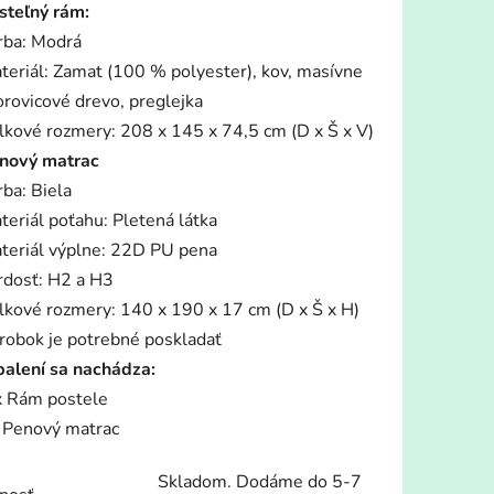
steľný rám:
rba: Modrá
teriál: Zamat (100 % polyester), kov, masívne
orovicové drevo, preglejka
lkové rozmery: 208 x 145 x 74,5 cm (D x Š x V)
iek.
nový matrac
rba: Biela
teriál poťahu: Pletená látka
teriál výplne: 22D PU pena
rdosť: H2 a H3
lkové rozmery: 140 x 190 x 17 cm (D x Š x H)
robok je potrebné poskladať
balení sa nachádza:
x Rám postele
 Penový matrac
Skladom. Dodáme do 5-7