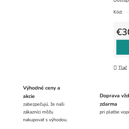
Dostup
Kód:
€3
Jedno
Tlač
Výhodné ceny a
Doprava vž
akcie
zdarma
zabezpečujú, že naši
zákazníci môžu
pri platbe vop
nakupovať s výhodou.