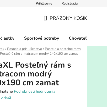
Prihlásenie
Registrácia
PRÁZDNY KOŠÍK
NÁKUPNÝ
KOŠÍK
účiastky
Športové potreby
Chovateľské potre
tok
/
Postele a príslušenstvo
/
Postele a posteľné rámy
 Posteľný rám s matracom modrý 140x190 cm zamat
aXL Posteľný rám s
tracom modrý
0x190 cm zamat
rné
notené
Podrobnosti hodnotenia
enie
:
vidaXL
tu