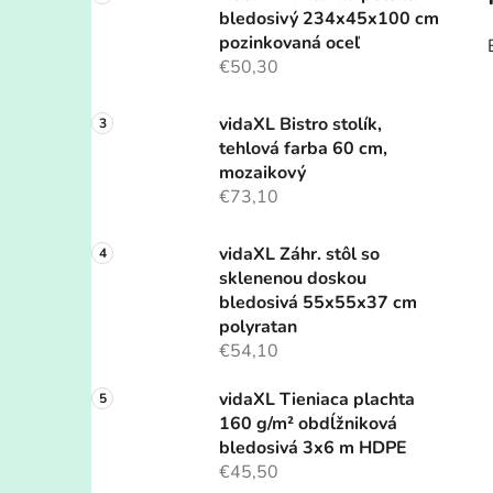
bledosivý 234x45x100 cm
pozinkovaná oceľ
€50,30
vidaXL Bistro stolík,
tehlová farba 60 cm,
mozaikový
€73,10
vidaXL Záhr. stôl so
sklenenou doskou
bledosivá 55x55x37 cm
polyratan
€54,10
vidaXL Tieniaca plachta
160 g/m² obdĺžniková
bledosivá 3x6 m HDPE
€45,50