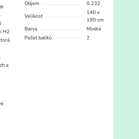
Objem
0.232
je
140 x
a
Velikost
190 cm
ú
Barva
Modrá
ti H2
Počet balíků
2
ktorá
a
ch a
vé