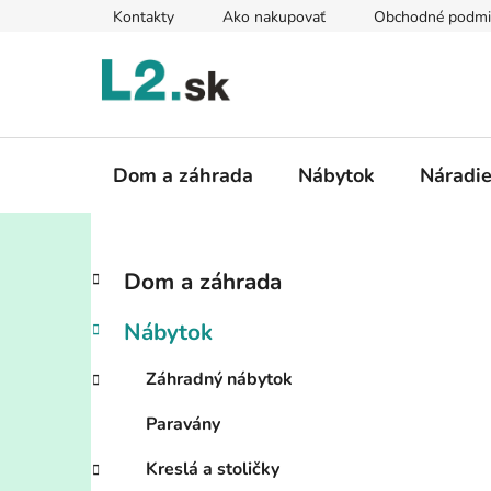
Prejsť
Kontakty
Ako nakupovať
Obchodné podmi
na
obsah
Dom a záhrada
Nábytok
Náradi
B
K
Preskočiť
Dom a záhrada
a
kategórie
o
t
č
Nábytok
e
n
g
ý
Záhradný nábytok
ó
p
r
Paravány
i
a
e
n
Kreslá a stoličky