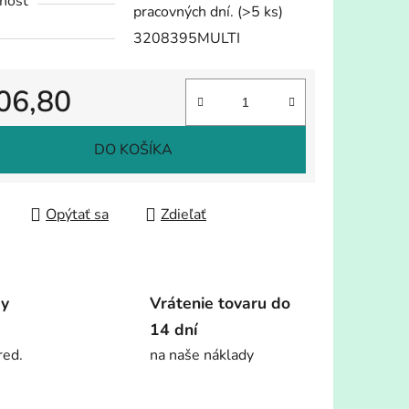
nosť
pracovných dní.
(>5 ks)
3208395MULTI
06,80
tková cena:
DO KOŠÍKA
Opýtať sa
Zdieľať
dy
Vrátenie tovaru do
14 dní
red.
na naše náklady