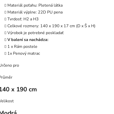
Materiál poťahu: Pletená látka
Materiál výplne: 22D PU pena
Tvrdosť: H2 a H3
Celkové rozmery: 140 x 190 x 17 cm (D x Š x H)
Výrobok je potrebné poskladať
V balení sa nachádza:
1 x Rám postele
1x Penový matrac
Určeno pro
Průměr
140 x 190 cm
Velikost
Modrá