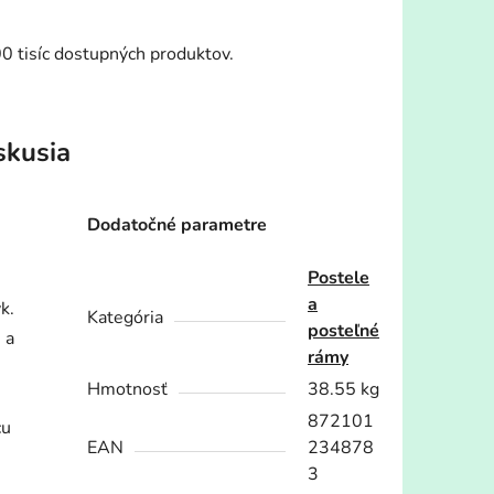
00 tisíc dostupných produktov.
skusia
Dodatočné parametre
Postele
a
k.
Kategória
posteľné
 a
rámy
Hmotnosť
38.55 kg
872101
cu
EAN
234878
3