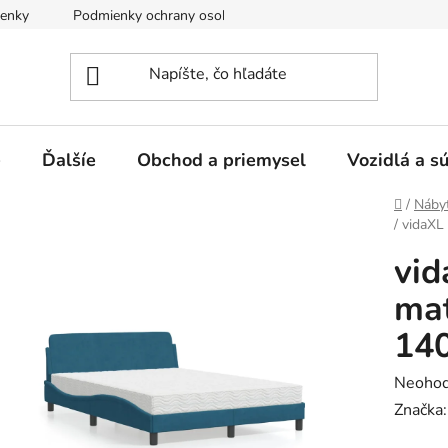
enky
Podmienky ochrany osobných údajov
e
Ďalšíe
Obchod a priemysel
Vozidlá a s
Domov
/
Náby
/
vidaXL
vid
ma
14
Prieme
Neohod
hodnot
Značka
produk