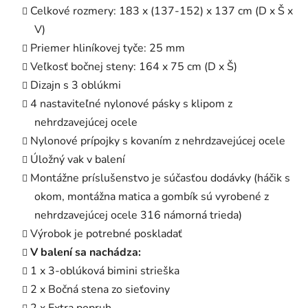
Celkové rozmery: 183 x (137-152) x 137 cm (D x Š x
V)
Priemer hliníkovej tyče: 25 mm
Veľkosť bočnej steny: 164 x 75 cm (D x Š)
Dizajn s 3 oblúkmi
4 nastaviteľné nylonové pásky s klipom z
nehrdzavejúcej ocele
Nylonové prípojky s kovaním z nehrdzavejúcej ocele
Úložný vak v balení
Montážne príslušenstvo je súčasťou dodávky (háčik s
okom, montážna matica a gombík sú vyrobené z
nehrdzavejúcej ocele 316 námorná trieda)
Výrobok je potrebné poskladať
V balení sa nachádza:
1 x 3-oblúková bimini strieška
2 x Bočná stena zo sieťoviny
2 x Extra popruh