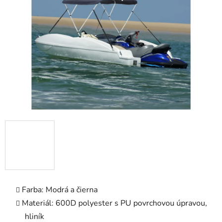
5
hviezdičiek.
Farba: Modrá a čierna
Materiál: 600D polyester s PU povrchovou úpravou,
hliník