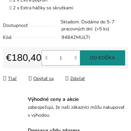
2 x Extra háčiky so skrutkami
Skladom. Dodáme do 5-7
Dostupnosť
pracovných dní.
(>5 ks)
Kód:
94842MULTI
€180,40
DO KOŠÍKA
Jednotková cena:
Tlač
Opýtať sa
Zdieľať
Výhodné ceny a akcie
zabezpečujú, že naši zákazníci môžu nakupovať
s výhodou.
Doprava vždy zdarma