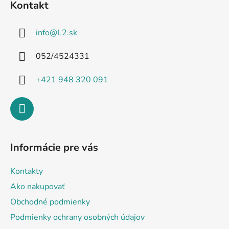
Kontakt
p
ä
info
@
L2.sk
t
i
052/4524331
e
+421 948 320 091
Informácie pre vás
Kontakty
Ako nakupovať
Obchodné podmienky
Podmienky ochrany osobných údajov