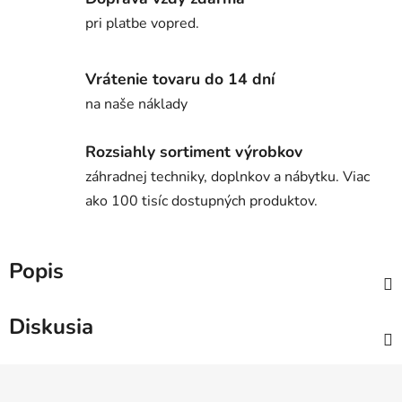
pri platbe vopred.
Vrátenie tovaru do 14 dní
na naše náklady
Rozsiahly sortiment výrobkov
záhradnej techniky, doplnkov a nábytku. Viac
ako 100 tisíc dostupných produktov.
Popis
Diskusia
Z
á