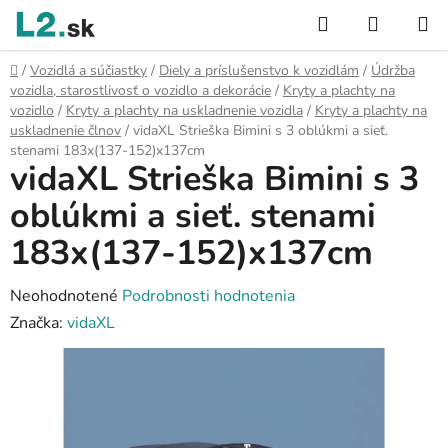
Prejsť
Hľadať
NÁKUP
na
KOŠÍK
obsah
Domov
/
Vozidlá a súčiastky
/
Diely a príslušenstvo k vozidlám
/
Údržba
vozidla, starostlivosť o vozidlo a dekorácie
/
Kryty a plachty na
vozidlo
/
Kryty a plachty na uskladnenie vozidla
/
Kryty a plachty na
uskladnenie člnov
/
vidaXL Strieška Bimini s 3 oblúkmi a sieť.
stenami 183x(137-152)x137cm
vidaXL Strieška Bimini s 3
oblúkmi a sieť. stenami
183x(137-152)x137cm
Priemerné
Neohodnotené
Podrobnosti hodnotenia
hodnotenie
Značka:
vidaXL
produktu
je
0,0
z