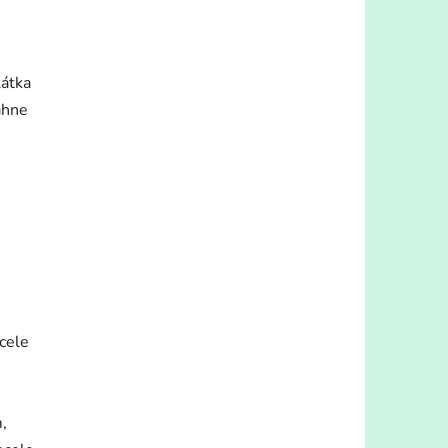
látka
ahne
cele
,