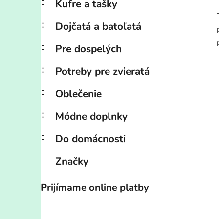
Kufre a tašky
Dojčatá a batoľatá
Pre dospelých
Potreby pre zvieratá
Oblečenie
Módne doplnky
Do domácnosti
Značky
Prijímame online platby