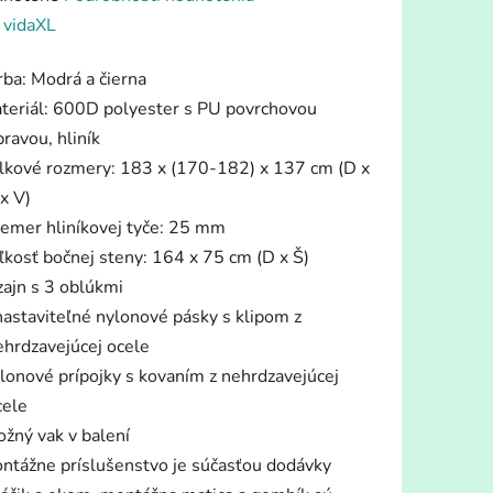
enie
:
vidaXL
tu
rba: Modrá a čierna
teriál: 600D polyester s PU povrchovou
ravou, hliník
lkové rozmery: 183 x (170-182) x 137 cm (D x
x V)
iek.
iemer hliníkovej tyče: 25 mm
ľkosť bočnej steny: 164 x 75 cm (D x Š)
zajn s 3 oblúkmi
nastaviteľné nylonové pásky s klipom z
ehrdzavejúcej ocele
lonové prípojky s kovaním z nehrdzavejúcej
cele
ožný vak v balení
ntážne príslušenstvo je súčasťou dodávky