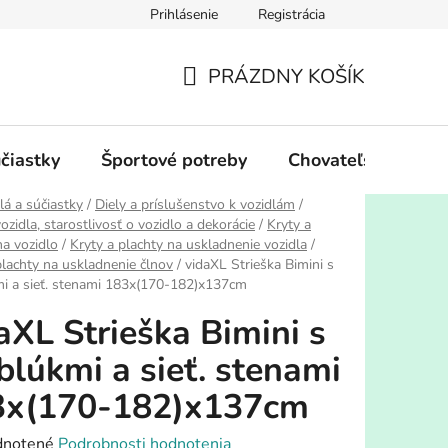
Prihlásenie
Registrácia
PRÁZDNY KOŠÍK
NÁKUPNÝ
KOŠÍK
účiastky
Športové potreby
Chovateľské potre
lá a súčiastky
/
Diely a príslušenstvo k vozidlám
/
ozidla, starostlivosť o vozidlo a dekorácie
/
Kryty a
na vozidlo
/
Kryty a plachty na uskladnenie vozidla
/
plachty na uskladnenie člnov
/
vidaXL Strieška Bimini s
i a sieť. stenami 183x(170-182)x137cm
aXL Strieška Bimini s
blúkmi a sieť. stenami
3x(170-182)x137cm
rné
notené
Podrobnosti hodnotenia