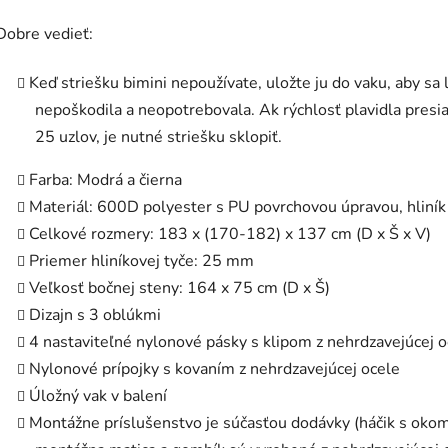
Dobre vedieť:
Keď striešku bimini nepoužívate, uložte ju do vaku, aby sa 
nepoškodila a neopotrebovala. Ak rýchlosť plavidla presi
25 uzlov, je nutné striešku sklopiť.
Farba: Modrá a čierna
Materiál: 600D polyester s PU povrchovou úpravou, hliník
Celkové rozmery: 183 x (170-182) x 137 cm (D x Š x V)
Priemer hliníkovej tyče: 25 mm
Veľkosť bočnej steny: 164 x 75 cm (D x Š)
Dizajn s 3 oblúkmi
4 nastaviteľné nylonové pásky s klipom z nehrdzavejúcej o
Nylonové prípojky s kovaním z nehrdzavejúcej ocele
Úložný vak v balení
Montážne príslušenstvo je súčasťou dodávky (háčik s okom