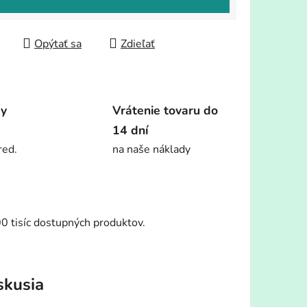
Opýtať sa
Zdieľať
dy
Vrátenie tovaru do
14 dní
red.
na naše náklady
00 tisíc dostupných produktov.
skusia