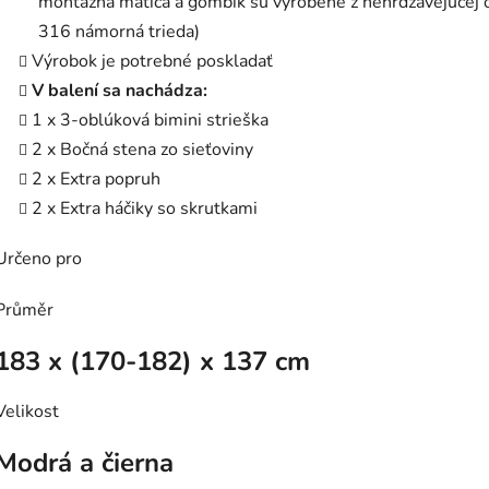
montážna matica a gombík sú vyrobené z nehrdzavejúcej 
316 námorná trieda)
Výrobok je potrebné poskladať
V balení sa nachádza:
1 x 3-oblúková bimini strieška
2 x Bočná stena zo sieťoviny
2 x Extra popruh
2 x Extra háčiky so skrutkami
Určeno pro
Průměr
183 x (170-182) x 137 cm
Velikost
Modrá a čierna