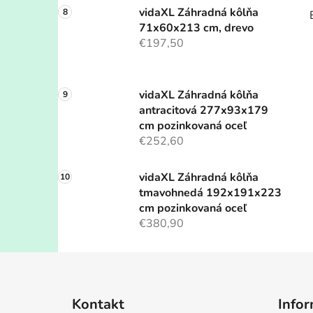
vidaXL Záhradná kôlňa
71x60x213 cm, drevo
€197,50
vidaXL Záhradná kôlňa
antracitová 277x93x179
cm pozinkovaná oceľ
€252,60
vidaXL Záhradná kôlňa
tmavohnedá 192x191x223
cm pozinkovaná oceľ
€380,90
Z
á
Kontakt
Infor
p