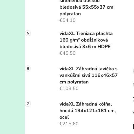
sklenenou doskou
bledosivá 55x55x37 cm
polyratan
€54,10
vidaXL Tieniaca plachta
160 g/m² obdĺžniková
bledosivá 3x6 m HDPE
€45,50
vidaXL Záhradná lavička s
vankúšmi sivá 116x46x57
cm polyratan
€103,50
vidaXL Záhradná kôlňa,
hnedá 194x121x181 cm,
oceľ
€215,60