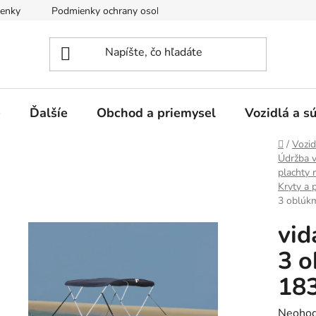
enky
Podmienky ochrany osobných údajov
e
Ďalšíe
Obchod a priemysel
Vozidlá a s
Domov
/
Vozid
Údržba v
plachty 
Kryty a 
3 oblúkm
vid
3 o
18
Prieme
Neohod