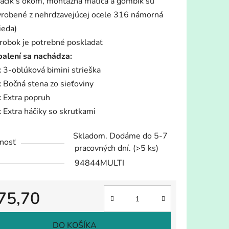
háčik s okom, montážna matica a gombík sú
yrobené z nehrdzavejúcej ocele 316 námorná
ieda)
robok je potrebné poskladať
balení sa nachádza:
x 3-oblúková bimini strieška
x Bočná stena zo sieťoviny
x Extra popruh
x Extra háčiky so skrutkami
Skladom. Dodáme do 5-7
nosť
pracovných dní.
(>5 ks)
94844MULTI
75,70
tková cena:
DO KOŠÍKA