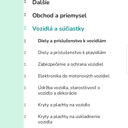
Ďalšíe
i
a
e
n
Obchod a priemysel
e
l
Vozidlá a súčiastky
Diely a príslušenstvo k vozidlám
Diely a príslušenstvo k plavidlám
Zabezpečenie a ochrana vozidiel
Elektronika do motorových vozidiel
Údržba vozidla, starostlivosť o
vozidlo a dekorácie
Kryty a plachty na vozidlo
Kryty a plachty na uskladnenie
vozidla