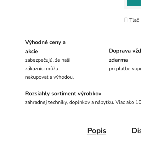
Tlač
Výhodné ceny a
Doprava vž
akcie
zdarma
zabezpečujú, že naši
zákazníci môžu
pri platbe vop
nakupovať s výhodou.
Rozsiahly sortiment výrobkov
záhradnej techniky, doplnkov a nábytku. Viac ako 1
Popis
Di