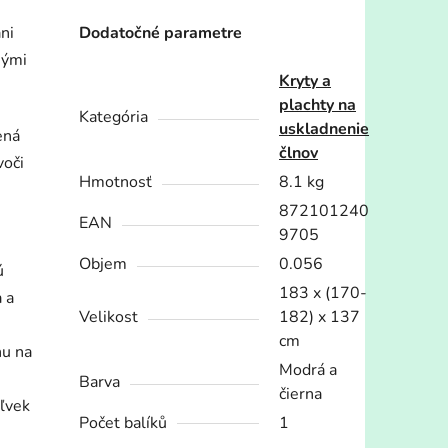
ni
Dodatočné parametre
nými
Kryty a
plachty na
Kategória
uskladnenie
ená
člnov
voči
Hmotnosť
8.1 kg
872101240
EAN
9705
Objem
0.056
ú
183 x (170-
 a
Velikost
182) x 137
cm
nu na
Modrá a
Barva
čierna
ľvek
Počet balíků
1