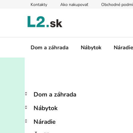
Prejsť
Kontakty
Ako nakupovať
Obchodné podmi
na
obsah
Dom a záhrada
Nábytok
Náradi
B
K
Preskočiť
Dom a záhrada
a
kategórie
o
t
č
Nábytok
e
n
g
ý
Náradie
ó
p
r