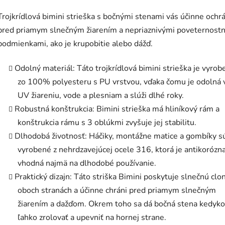
Trojkrídlová bimini strieška s bočnými stenami vás účinne ochrá
pred priamym slnečným žiarením a nepriaznivými poveternost
podmienkami, ako je krupobitie alebo dážď.
Odolný materiál: Táto trojkrídlová bimini strieška je vyrob
zo 100% polyesteru s PU vrstvou, vďaka čomu je odolná 
UV žiareniu, vode a plesniam a slúži dlhé roky.
Robustná konštrukcia: Bimini strieška má hliníkový rám a
konštrukcia rámu s 3 oblúkmi zvyšuje jej stabilitu.
Dlhodobá životnosť: Háčiky, montážne matice a gombíky s
vyrobené z nehrdzavejúcej ocele 316, ktorá je antikorózna
vhodná najmä na dlhodobé používanie.
Praktický dizajn: Táto striška Bimini poskytuje slnečnú clo
oboch stranách a účinne chráni pred priamym slnečným
žiarením a dažďom. Okrem toho sa dá bočná stena kedyko
ľahko zrolovať a upevniť na hornej strane.