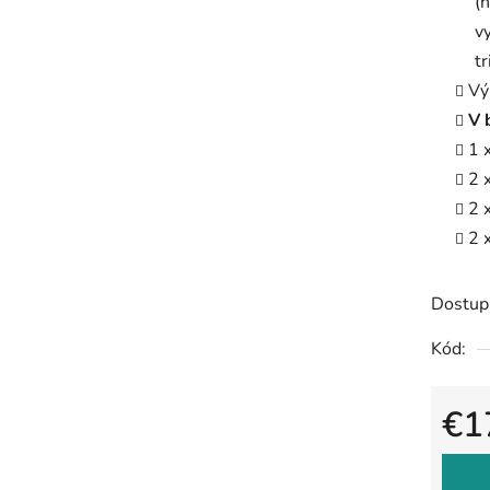
(
v
tr
Vý
V 
1 
2 
2 
2 
Dostup
Kód:
€1
Jedno